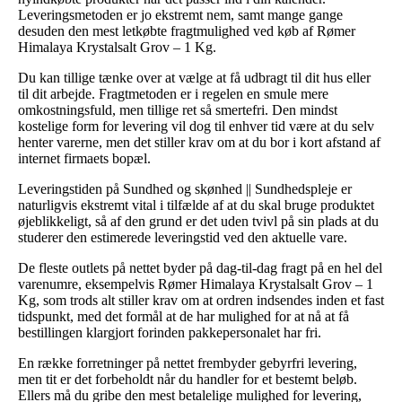
Leveringsmetoden er jo ekstremt nem, samt mange gange
desuden den mest letkøbte fragtmulighed ved køb af Rømer
Himalaya Krystalsalt Grov – 1 Kg.
Du kan tillige tænke over at vælge at få udbragt til dit hus eller
til dit arbejde. Fragtmetoden er i regelen en smule mere
omkostningsfuld, men tillige ret så smertefri. Den mindst
kostelige form for levering vil dog til enhver tid være at du selv
henter varerne, men det stiller krav om at du bor i kort afstand af
internet firmaets bopæl.
Leveringstiden på Sundhed og skønhed || Sundhedspleje er
naturligvis ekstremt vital i tilfælde af at du skal bruge produktet
øjeblikkeligt, så af den grund er det uden tvivl på sin plads at du
studerer den estimerede leveringstid ved den aktuelle vare.
De fleste outlets på nettet byder på dag-til-dag fragt på en hel del
varenumre, eksempelvis Rømer Himalaya Krystalsalt Grov – 1
Kg, som trods alt stiller krav om at ordren indsendes inden et fast
tidspunkt, med det formål at de har mulighed for at nå at få
bestillingen klargjort forinden pakkepersonalet har fri.
En række forretninger på nettet frembyder gebyrfri levering,
men tit er det forbeholdt når du handler for et bestemt beløb.
Ellers må du gribe den mest betalelige mulighed for levering,