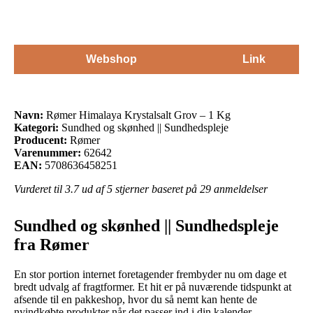
Webshop
Link
Navn:
Rømer Himalaya Krystalsalt Grov – 1 Kg
Kategori:
Sundhed og skønhed || Sundhedspleje
Producent:
Rømer
Varenummer:
62642
EAN:
5708636458251
Vurderet til
3.7
ud af 5 stjerner baseret på
29
anmeldelser
Sundhed og skønhed || Sundhedspleje
fra Rømer
En stor portion internet foretagender frembyder nu om dage et
bredt udvalg af fragtformer. Et hit er på nuværende tidspunkt at
afsende til en pakkeshop, hvor du så nemt kan hente de
nyindkøbte produkter når det passer ind i din kalender.