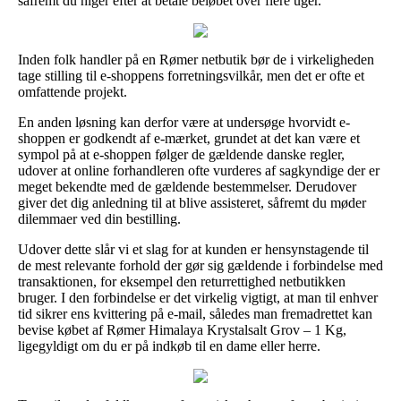
såfremt du higer efter at betale beløbet over flere uger.
Inden folk handler på en Rømer netbutik bør de i virkeligheden
tage stilling til e-shoppens forretningsvilkår, men det er ofte et
omfattende projekt.
En anden løsning kan derfor være at undersøge hvorvidt e-
shoppen er godkendt af e-mærket, grundet at det kan være et
sympol på at e-shoppen følger de gældende danske regler,
udover at online forhandleren ofte vurderes af sagkyndige der er
meget bekendte med de gældende bestemmelser. Derudover
giver det dig anledning til at blive assisteret, såfremt du møder
dilemmaer ved din bestilling.
Udover dette slår vi et slag for at kunden er hensynstagende til
de mest relevante forhold der gør sig gældende i forbindelse med
transaktionen, for eksempel den returrettighed netbutikken
bruger. I den forbindelse er det virkelig vigtigt, at man til enhver
tid sikrer ens kvittering på e-mail, således man fremadrettet kan
bevise købet af Rømer Himalaya Krystalsalt Grov – 1 Kg,
ligegyldigt om du er på indkøb til en dame eller herre.