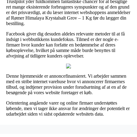
Trustpilot yder fuldkommen fantastiske chancer for at besigtige
ret mange eksisterende forbrugeres synspunkter og af den grund
er det prisværdigt, at du læser internet webshoppens anmeldelser
af Rømer Himalaya Krystalsalt Grov – 1 Kg før du lægger din
bestilling.
Facebook giver dig desuden aldeles relevante metoder til at få
indsigt i webbutikkens kundefokus. Tilmed er der nogle e-
firmaer hvor kunder kan forfatte en bedømmelse af deres
købsoplevelse, hvilket på samme måde burde benyttes til
afvejning af tidligere kunders oplevelser.
Denne hjemmeside er annoncefinansieret. Vi arbejder sammen
med en stribe internet varehuse hvor vi annoncerer firmaernes
tilbud, og indtjener provision under forudsætning af at en af de
besøgende på vores website foretager et køb.
Orientering angående varer og online firmaer understøttes
løbende, men vi tager ikke ansvar for ændringer der potentielt er
udarbejdet siden vi sidst opdaterede websitets data.