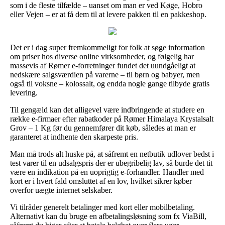
som i de fleste tilfælde – uanset om man er ved Køge, Hobro
eller Vejen – er at få dem til at levere pakken til en pakkeshop.
Det er i dag super fremkommeligt for folk at søge information
om priser hos diverse online virksomheder, og følgelig har
massevis af Rømer e-forretninger fundet det uundgåeligt at
nedskære salgsværdien på varerne – til børn og babyer, men
også til voksne – kolossalt, og endda nogle gange tilbyde gratis
levering.
Til gengæld kan det alligevel være indbringende at studere en
række e-firmaer efter rabatkoder på Rømer Himalaya Krystalsalt
Grov – 1 Kg før du gennemfører dit køb, således at man er
garanteret at indhente den skarpeste pris.
Man må trods alt huske på, at såfremt en netbutik udlover bedst i
test varer til en udsalgspris der er ubegribelig lav, så burde det tit
være en indikation på en uoprigtig e-forhandler. Handler med
kort er i hvert fald omsluttet af en lov, hvilket sikrer køber
overfor uægte internet selskaber.
Vi tilråder generelt betalinger med kort eller mobilbetaling.
Alternativt kan du bruge en afbetalingsløsning som fx ViaBill,