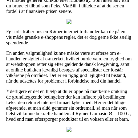
Vi tilråder generelt kortkøb eller MobilePay. Som alternativ kan
du bruge et tilbud som f.eks. ViaBill, i tilfælde af at du ser en
fordel i at finansiere prisen senere.
Før folk køber hos en Rømer internet forhandler kan de på en
vis måde granske e-shoppens regler, det er dog gerne ikke særlig
spændende.
En anden valgmulighed kunne måske være at efterse om e-
handlen er støttet af e-mærket, hvilket burde være en tryghed om
at webshoppen retter sig efter gældende dansk lovgivning, samt
at online butikken jævnligt besøges af specialister der forstår
vilkårene på området. Det er en rigtig god lejlighed til bistand,
når du udsættes for problemer i forbindelse med din handel.
Yderligere er det en hjælp at du er oppe på mærkerne omkring
de grundlæggende betingelser der kan influere på bestillingen,
f.eks. den returret internet firmaet kører med. Her er det tillige
afgørende, at man altid gemmer sin ordremail, så man når som
helst vil kunne bekræfte handlen af Rømer Gomasio Ø – 100 G,
hvad end man efterspørger produkter til en voksen eller et barn.