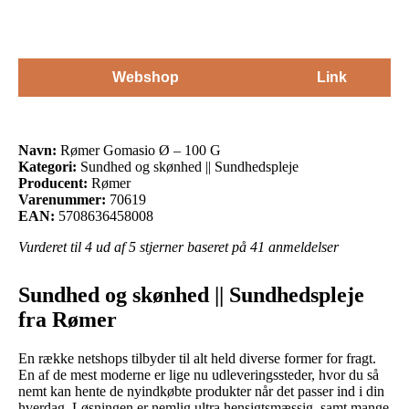
Webshop
Link
Navn:
Rømer Gomasio Ø – 100 G
Kategori:
Sundhed og skønhed || Sundhedspleje
Producent:
Rømer
Varenummer:
70619
EAN:
5708636458008
Vurderet til
4
ud af 5 stjerner baseret på
41
anmeldelser
Sundhed og skønhed || Sundhedspleje
fra Rømer
En række netshops tilbyder til alt held diverse former for fragt.
En af de mest moderne er lige nu udleveringssteder, hvor du så
nemt kan hente de nyindkøbte produkter når det passer ind i din
hverdag. Løsningen er nemlig ultra hensigtsmæssig, samt mange