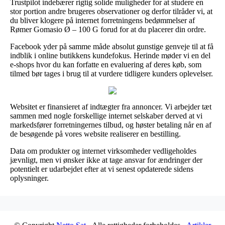
Trustpilot indebærer rigtig solide muligheder for at studere en
stor portion andre brugeres observationer og derfor tilråder vi, at
du bliver klogere på internet forretningens bedømmelser af
Rømer Gomasio Ø – 100 G forud for at du placerer din ordre.
Facebook yder på samme måde absolut gunstige genveje til at få
indblik i online butikkens kundefokus. Herinde møder vi en del
e-shops hvor du kan forfatte en evaluering af deres køb, som
tilmed bør tages i brug til at vurdere tidligere kunders oplevelser.
Websitet er finansieret af indtægter fra annoncer. Vi arbejder tæt
sammen med nogle forskellige internet selskaber derved at vi
markedsfører forretningernes tilbud, og høster betaling når en af
de besøgende på vores website realiserer en bestilling.
Data om produkter og internet virksomheder vedligeholdes
jævnligt, men vi ønsker ikke at tage ansvar for ændringer der
potentielt er udarbejdet efter at vi senest opdaterede sidens
oplysninger.