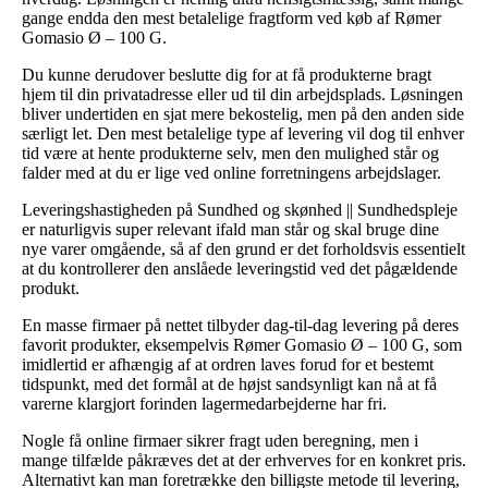
gange endda den mest betalelige fragtform ved køb af Rømer
Gomasio Ø – 100 G.
Du kunne derudover beslutte dig for at få produkterne bragt
hjem til din privatadresse eller ud til din arbejdsplads. Løsningen
bliver undertiden en sjat mere bekostelig, men på den anden side
særligt let. Den mest betalelige type af levering vil dog til enhver
tid være at hente produkterne selv, men den mulighed står og
falder med at du er lige ved online forretningens arbejdslager.
Leveringshastigheden på Sundhed og skønhed || Sundhedspleje
er naturligvis super relevant ifald man står og skal bruge dine
nye varer omgående, så af den grund er det forholdsvis essentielt
at du kontrollerer den anslåede leveringstid ved det pågældende
produkt.
En masse firmaer på nettet tilbyder dag-til-dag levering på deres
favorit produkter, eksempelvis Rømer Gomasio Ø – 100 G, som
imidlertid er afhængig af at ordren laves forud for et bestemt
tidspunkt, med det formål at de højst sandsynligt kan nå at få
varerne klargjort forinden lagermedarbejderne har fri.
Nogle få online firmaer sikrer fragt uden beregning, men i
mange tilfælde påkræves det at der erhverves for en konkret pris.
Alternativt kan man foretrække den billigste metode til levering,