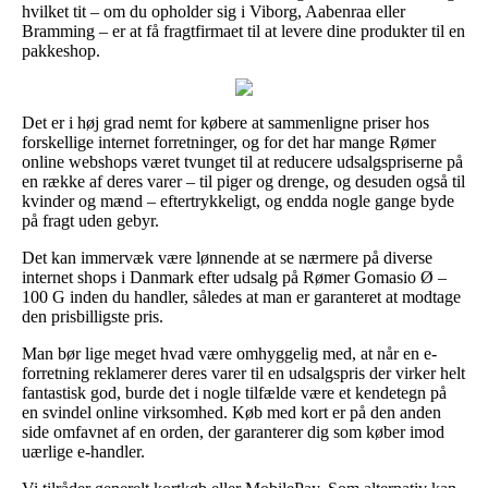
hvilket tit – om du opholder sig i Viborg, Aabenraa eller
Bramming – er at få fragtfirmaet til at levere dine produkter til en
pakkeshop.
Det er i høj grad nemt for købere at sammenligne priser hos
forskellige internet forretninger, og for det har mange Rømer
online webshops været tvunget til at reducere udsalgspriserne på
en række af deres varer – til piger og drenge, og desuden også til
kvinder og mænd – eftertrykkeligt, og endda nogle gange byde
på fragt uden gebyr.
Det kan immervæk være lønnende at se nærmere på diverse
internet shops i Danmark efter udsalg på Rømer Gomasio Ø –
100 G inden du handler, således at man er garanteret at modtage
den prisbilligste pris.
Man bør lige meget hvad være omhyggelig med, at når en e-
forretning reklamerer deres varer til en udsalgspris der virker helt
fantastisk god, burde det i nogle tilfælde være et kendetegn på
en svindel online virksomhed. Køb med kort er på den anden
side omfavnet af en orden, der garanterer dig som køber imod
uærlige e-handler.