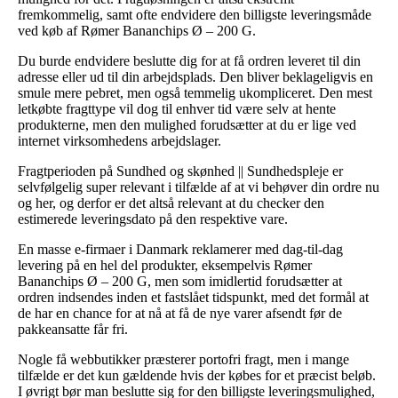
fremkommelig, samt ofte endvidere den billigste leveringsmåde
ved køb af Rømer Bananchips Ø – 200 G.
Du burde endvidere beslutte dig for at få ordren leveret til din
adresse eller ud til din arbejdsplads. Den bliver beklageligvis en
smule mere pebret, men også temmelig ukompliceret. Den mest
letkøbte fragttype vil dog til enhver tid være selv at hente
produkterne, men den mulighed forudsætter at du er lige ved
internet virksomhedens arbejdslager.
Fragtperioden på Sundhed og skønhed || Sundhedspleje er
selvfølgelig super relevant i tilfælde af at vi behøver din ordre nu
og her, og derfor er det altså relevant at du checker den
estimerede leveringsdato på den respektive vare.
En masse e-firmaer i Danmark reklamerer med dag-til-dag
levering på en hel del produkter, eksempelvis Rømer
Bananchips Ø – 200 G, men som imidlertid forudsætter at
ordren indsendes inden et fastslået tidspunkt, med det formål at
de har en chance for at nå at få de nye varer afsendt før de
pakkeansatte får fri.
Nogle få webbutikker præsterer portofri fragt, men i mange
tilfælde er det kun gældende hvis der købes for et præcist beløb.
I øvrigt bør man beslutte sig for den billigste leveringsmulighed,