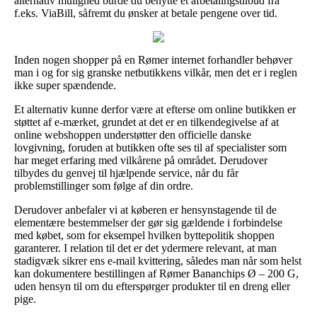
alternativ mulighed burde du benytte et afbetalingstilbud fra
f.eks. ViaBill, såfremt du ønsker at betale pengene over tid.
Inden nogen shopper på en Rømer internet forhandler behøver
man i og for sig granske netbutikkens vilkår, men det er i reglen
ikke super spændende.
Et alternativ kunne derfor være at efterse om online butikken er
støttet af e-mærket, grundet at det er en tilkendegivelse af at
online webshoppen understøtter den officielle danske
lovgivning, foruden at butikken ofte ses til af specialister som
har meget erfaring med vilkårene på området. Derudover
tilbydes du genvej til hjælpende service, når du får
problemstillinger som følge af din ordre.
Derudover anbefaler vi at køberen er hensynstagende til de
elementære bestemmelser der gør sig gældende i forbindelse
med købet, som for eksempel hvilken byttepolitik shoppen
garanterer. I relation til det er det ydermere relevant, at man
stadigvæk sikrer ens e-mail kvittering, således man når som helst
kan dokumentere bestillingen af Rømer Bananchips Ø – 200 G,
uden hensyn til om du efterspørger produkter til en dreng eller
pige.