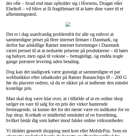
der ofte – hvad end man opholder sig i Horsens, Dragør eller
Ebeltoft – vil blive at få fragtfirmaet til at køre dine varer til et
afhentningssted.
Det er i dag usædvanlig problemfrit for alle og enhver at
sammenligne priser på flere internet firmaer i Danmark, og
derfor har adskillige Rømer internet forretninger i Danmark
været presset til at at nedsætte priserne på produkterne – til børn
og babyer, men også til voksne – betragteligt, og endda nogle
gange præstere levering uden betaling.
Dog kan det stadigvæk være gunstigt at sammenligne et par
webbutikker efter rabatkoder på Rømer Bananchips Ø – 200 G
før du placerer ordren, så du er sikker på at indhente den mindst
kostelige pris.
Man skal dog være klar over, at i tilfælde af at en online shop
sælger en vare til salg for en pris der virker hamrende
fremragende, så kunne det for det meste være en indikator for en
fup shop. Kortkøb er imidlertid omsluttet af en forordning,
hvilket bistår dig som køber imod falske online virksomheder.
Vi tilråder generelt shopping med kort eller MobilePay. Som en