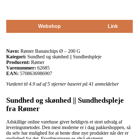
Webshop
Link
Navn:
Rømer Bananchips Ø – 200 G
Kategori:
Sundhed og skønhed || Sundhedspleje
Producent:
Rømer
Varenummer:
62685
EAN:
5708636986907
Vurderet til
4.9
ud af 5 stjerner baseret på
41
anmeldelser
Sundhed og skønhed || Sundhedspleje
fra Rømer
Adskillige online varehuse giver heldigvis et stort udvalg af
leveringsmetoder. Den mest moderne er i dag pakkeshoppen, så
du selv har mulighed for at hente dine nye produkter når der er
mulighed for det. Fragtløsningen er altså ekstremt