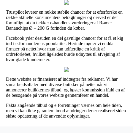
Trustpilot leverer en række stabile chancer for at efterforske en
række aktuelle konsumenters betragtninger og derved er det
fornuftigt, at du tjekker e-handlens vurderinger af Rømer
Bananchips Ø – 200 G forinden du køber.
Facebook yder desuden en del gavnlige chancer for at få et kig
ind i e-forhandlerens popularitet. Herinde møder vi endda
firmaer på nettet hvor man kan udfærdige en kritik af
ordreforløbet, hvilket ligeledes burde udnyttes til afvejning af
hvor glade kunderne er.
Dette website er finansieret af indtægter fra reklamer. Vi har
samarbejdsaftaler med diverse butikker på nettet når vi
annoncerer butikkernes tilbud, og høster kommission ifald en af
de besøgende på vores website gennemfører en handel.
Fakta angående tilbud og e-forretninger værnes om hele tiden,
men vi kan ikke garantere imod ændringer der er realiseret siden
sidste opdatering af de anvendte oplysninger.