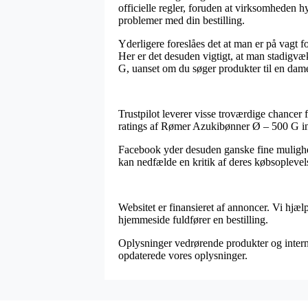
officielle regler, foruden at virksomheden h
problemer med din bestilling.
Yderligere foreslåes det at man er på vagt f
Her er det desuden vigtigt, at man stadigvæ
G, uanset om du søger produkter til en dame 
Trustpilot leverer visse troværdige chancer 
ratings af Rømer Azukibønner Ø – 500 G i
Facebook yder desuden ganske fine mulighed
kan nedfælde en kritik af deres købsopleve
Websitet er finansieret af annoncer. Vi hjæ
hjemmeside fuldfører en bestilling.
Oplysninger vedrørende produkter og interne
opdaterede vores oplysninger.