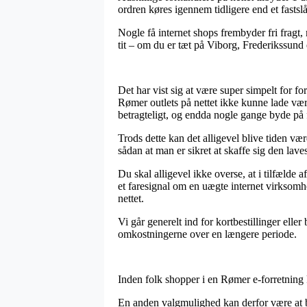
ordren køres igennem tidligere end et fastslå
Nogle få internet shops frembyder fri fragt,
tit – om du er tæt på Viborg, Frederikssund el
Det har vist sig at være super simpelt for fo
Rømer outlets på nettet ikke kunne lade vær
betragteligt, og endda nogle gange byde på f
Trods dette kan det alligevel blive tiden v
sådan at man er sikret at skaffe sig den laves
Du skal alligevel ikke overse, at i tilfælde a
et faresignal om en uægte internet virksomh
nettet.
Vi går generelt ind for kortbestillinger elle
omkostningerne over en længere periode.
Inden folk shopper i en Rømer e-forretning 
En anden valgmulighed kan derfor være at be