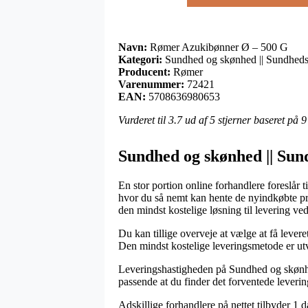
Navn:
Rømer Azukibønner Ø – 500 G
Kategori:
Sundhed og skønhed || Sundheds
Producent:
Rømer
Varenummer:
72421
EAN:
5708636980653
Vurderet til
3.7
ud af 5 stjerner baseret på
9
Sundhed og skønhed || Sun
En stor portion online forhandlere foreslår ti
hvor du så nemt kan hente de nyindkøbte pro
den mindst kostelige løsning til levering 
Du kan tillige overveje at vælge at få leveret
Den mindst kostelige leveringsmetode er utvi
Leveringshastigheden på Sundhed og skønhed 
passende at du finder det forventede leverin
Adskillige forhandlere på nettet tilbyder 