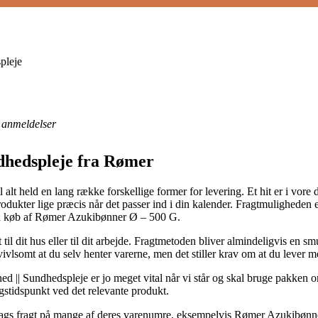
pleje
anmeldelser
dhedspleje fra Rømer
l alt held en lang række forskellige former for levering. Et hit er i vore
dukter lige præcis når det passer ind i din kalender. Fragtmuligheden er
ved køb af Rømer Azukibønner Ø – 500 G.
 til dit hus eller til dit arbejde. Fragtmetoden bliver almindeligvis en sm
vlsomt at du selv henter varerne, men det stiller krav om at du lever med
|| Sundhedspleje er jo meget vital når vi står og skal bruge pakken om 
gstidspunkt ved det relevante produkt.
1 dags fragt på mange af deres varenumre, eksempelvis Rømer Azukibønne