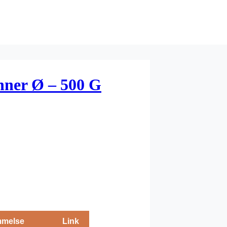
ner Ø – 500 G
melse
Link