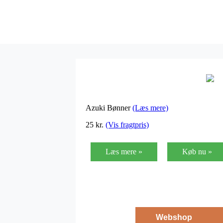
Azuki Bønner
(Læs mere)
25
kr.
(Vis fragtpris)
Læs mere »
Køb nu »
Webshop