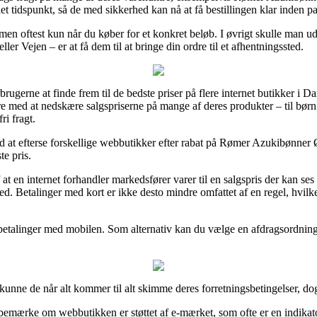
et tidspunkt, så de med sikkerhed kan nå at få bestillingen klar inden pa
 men oftest kun når du køber for et konkret beløb. I øvrigt skulle man 
ler Vejen – er at få dem til at bringe din ordre til et afhentningssted.
rbrugerne at finde frem til de bedste priser på flere internet butikker i
e med at nedskære salgspriserne på mange af deres produkter – til børn
ri fragt.
ærd at efterse forskellige webbutikker efter rabat på Rømer Azukibønner
te pris.
f at en internet forhandler markedsfører varer til en salgspris der kan ses 
ed. Betalinger med kort er ikke desto mindre omfattet af en regel, hvilk
r betalinger med mobilen. Som alternativ kan du vælge en afdragsordning f
kunne de når alt kommer til alt skimme deres forretningsbetingelser, do
mærke om webbutikken er støttet af e-mærket, som ofte er en indikator 