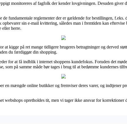
yppigt monitoreres af fagfolk der kender lovgivningen. Desuden giver det
or de fundamentale reglementer der er gældende for bestillingen, f.eks. d
k opbevarer sin e-mail kvittering, således man i fremtiden kan eftervi
eller herre.
for at kigge på ret mange tidligere brugeres betragtninger og derved støtt
nden du færdiggør din shopping.
er for at få indblik i internet shoppens kundefokus. Foruden det mød
lse, som på samme måde bør tages i brug til at bedømme kundernes tilfr
lper en mængde online butikker og fremviser deres varer, og indtjener pr
t webshops opretholdes tit, men vi tager ikke ansvar for korrektioner d