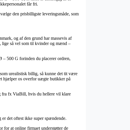
kkepersonalet får fri.
udvælge den prisbilligste leveringsmåde, som
 Danmark, og af den grund har massevis af
, lige så vel som til kvinder og mænd –
 Ø – 500 G forinden du placerer ordren,
som urealistisk billig, så kunne det tit være
et hjælper os overfor uægte butikker på
ra fx ViaBill, hvis du hellere vil klare
g er det oftest ikke super spændende.
for at online firmaet understøtter de