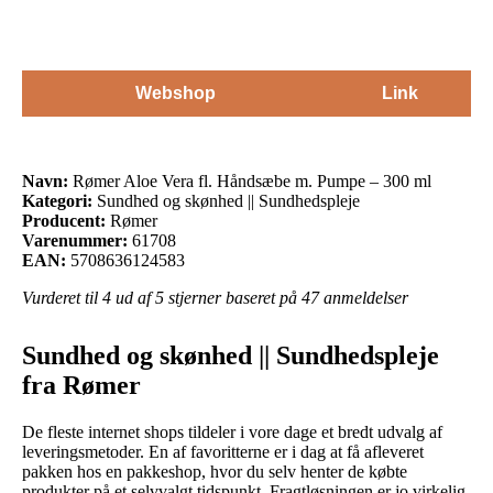
Webshop
Link
Navn:
Rømer Aloe Vera fl. Håndsæbe m. Pumpe – 300 ml
Kategori:
Sundhed og skønhed || Sundhedspleje
Producent:
Rømer
Varenummer:
61708
EAN:
5708636124583
Vurderet til
4
ud af 5 stjerner baseret på
47
anmeldelser
Sundhed og skønhed || Sundhedspleje
fra Rømer
De fleste internet shops tildeler i vore dage et bredt udvalg af
leveringsmetoder. En af favoritterne er i dag at få afleveret
pakken hos en pakkeshop, hvor du selv henter de købte
produkter på et selvvalgt tidspunkt. Fragtløsningen er jo virkelig