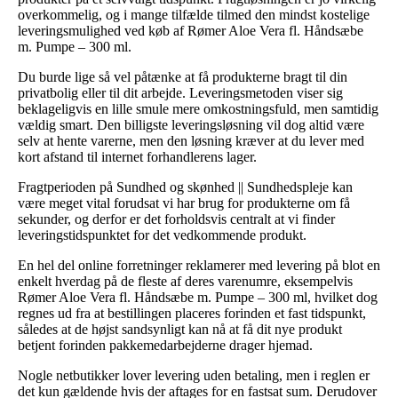
overkommelig, og i mange tilfælde tilmed den mindst kostelige
leveringsmulighed ved køb af Rømer Aloe Vera fl. Håndsæbe
m. Pumpe – 300 ml.
Du burde lige så vel påtænke at få produkterne bragt til din
privatbolig eller til dit arbejde. Leveringsmetoden viser sig
beklageligvis en lille smule mere omkostningsfuld, men samtidig
vældig smart. Den billigste leveringsløsning vil dog altid være
selv at hente varerne, men den løsning kræver at du lever med
kort afstand til internet forhandlerens lager.
Fragtperioden på Sundhed og skønhed || Sundhedspleje kan
være meget vital forudsat vi har brug for produkterne om få
sekunder, og derfor er det forholdsvis centralt at vi finder
leveringstidspunktet for det vedkommende produkt.
En hel del online forretninger reklamerer med levering på blot en
enkelt hverdag på de fleste af deres varenumre, eksempelvis
Rømer Aloe Vera fl. Håndsæbe m. Pumpe – 300 ml, hvilket dog
regnes ud fra at bestillingen placeres forinden et fast tidspunkt,
således at de højst sandsynligt kan nå at få dit nye produkt
betjent forinden pakkemedarbejderne drager hjemad.
Nogle netbutikker lover levering uden betaling, men i reglen er
det kun gældende hvis der aftages for en fastsat sum. Derudover