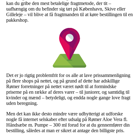
kan du gribe den mest betalelige fragtmetode, der tit –
uafhængig om du befinder sig tæt på København, Skive eller
Gilleleje – vil blive at få fragtmanden til at køre bestillingen til en
pakkeshop.
Det er jo rigtig problemfrit for os alle at lave prissammenligning
på flere shops på nettet, og på grund af dette har adskillige
Rømer forretninger på nettet været nødt til at formindske
priserne på en række af deres varer – til juniorer, og samtidig til
kvinder og mænd – betydeligt, og endda nogle gange love fragt
uden beregning.
Men det kan ikke desto mindre være udbytterigt at udforske
nogle få internet selskaber efter udsalg på Rømer Aloe Vera fl.
Håndsæbe m. Pumpe – 300 ml forud for at du gennemfører din
bestilling, således at man er sikret at antage den billigste pris.