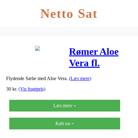
Netto Sat
Rømer Aloe
Vera fl.
Håndsæbe m.
Flydende Sæbe med Aloe Vera.
(Læs mere)
Pumpe – 300
30
kr.
(Vis fragtpris)
ml
Læs mere »
Køb nu »