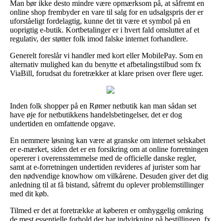
Man bør ikke desto mindre være opmærksom på, at såfremt en
online shop frembyder en vare til salg for en udsalgspris der er
uforståeligt fordelagtig, kunne det tit være et symbol på en
uoprigtig e-butik. Kortbetalinger er i hvert fald omsluttet af et
regulativ, der støtter folk imod falske internet forhandlere.
Generelt foreslår vi handler med kort eller MobilePay. Som en
alternativ mulighed kan du benytte et afbetalingstilbud som fx
ViaBill, forudsat du foretrækker at klare prisen over flere uger.
Inden folk shopper på en Rømer netbutik kan man sådan set
have øje for netbutikkens handelsbetingelser, det er dog
undertiden en omfattende opgave.
En nemmere løsning kan være at granske om internet selskabet
er e-mærket, siden det er en forsikring om at online forretningen
opererer i overensstemmelse med de officielle danske regler,
samt at e-forretningen undertiden revideres af jurister som har
den nødvendige knowhow om vilkårene. Desuden giver det dig
anledning til at få bistand, såfremt du oplever problemstillinger
med dit køb.
Tilmed er det at foretrække at køberen er omhyggelig omkring
de mest essentielle forhold der har indvirkning på bestillingen, fx