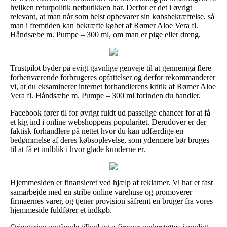
hvilken returpolitik netbutikken har. Derfor er det i øvrigt
relevant, at man når som helst opbevarer sin købsbekræftelse, så
man i fremtiden kan bekræfte købet af Rømer Aloe Vera fl.
Håndsæbe m. Pumpe – 300 ml, om man er pige eller dreng.
Trustpilot byder på evigt gavnlige genveje til at gennemgå flere
forhenværende forbrugeres opfattelser og derfor rekommanderer
vi, at du eksaminerer internet forhandlerens kritik af Rømer Aloe
Vera fl. Håndsæbe m. Pumpe – 300 ml forinden du handler.
Facebook fører til for øvrigt fuldt ud passelige chancer for at få
et kig ind i online webshoppens popularitet. Derudover er der
faktisk forhandlere på nettet hvor du kan udfærdige en
bedømmelse af deres købsoplevelse, som ydermere bør bruges
til at få et indblik i hvor glade kunderne er.
Hjemmesiden er finansieret ved hjælp af reklamer. Vi har et fast
samarbejde med en stribe online varehuse og promoverer
firmaernes varer, og tjener provision såfremt en bruger fra vores
hjemmeside fuldfører et indkøb.