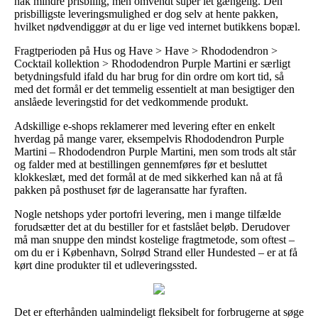
hak mindre prisbillig, men omvendt super let gængelig. Den
prisbilligste leveringsmulighed er dog selv at hente pakken,
hvilket nødvendiggør at du er lige ved internet butikkens bopæl.
Fragtperioden på Hus og Have > Have > Rhododendron >
Cocktail kollektion > Rhododendron Purple Martini er særligt
betydningsfuld ifald du har brug for din ordre om kort tid, så
med det formål er det temmelig essentielt at man besigtiger den
anslåede leveringstid for det vedkommende produkt.
Adskillige e-shops reklamerer med levering efter en enkelt
hverdag på mange varer, eksempelvis Rhododendron Purple
Martini – Rhododendron Purple Martini, men som trods alt står
og falder med at bestillingen gennemføres før et besluttet
klokkeslæt, med det formål at de med sikkerhed kan nå at få
pakken på posthuset før de lageransatte har fyraften.
Nogle netshops yder portofri levering, men i mange tilfælde
forudsætter det at du bestiller for et fastslået beløb. Derudover
må man snuppe den mindst kostelige fragtmetode, som oftest –
om du er i København, Solrød Strand eller Hundested – er at få
kørt dine produkter til et udleveringssted.
Det er efterhånden ualmindeligt fleksibelt for forbrugerne at søge