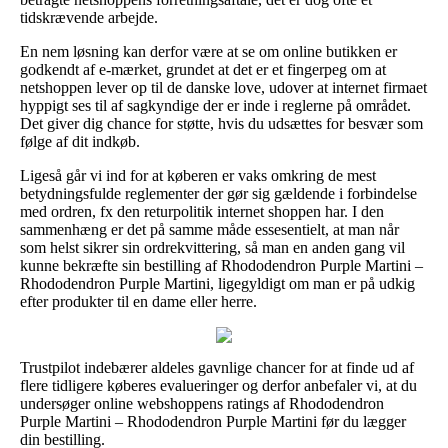
tidskrævende arbejde.
En nem løsning kan derfor være at se om online butikken er
godkendt af e-mærket, grundet at det er et fingerpeg om at
netshoppen lever op til de danske love, udover at internet firmaet
hyppigt ses til af sagkyndige der er inde i reglerne på området.
Det giver dig chance for støtte, hvis du udsættes for besvær som
følge af dit indkøb.
Ligeså går vi ind for at køberen er vaks omkring de mest
betydningsfulde reglementer der gør sig gældende i forbindelse
med ordren, fx den returpolitik internet shoppen har. I den
sammenhæng er det på samme måde essesentielt, at man når
som helst sikrer sin ordrekvittering, så man en anden gang vil
kunne bekræfte sin bestilling af Rhododendron Purple Martini –
Rhododendron Purple Martini, ligegyldigt om man er på udkig
efter produkter til en dame eller herre.
Trustpilot indebærer aldeles gavnlige chancer for at finde ud af
flere tidligere køberes evalueringer og derfor anbefaler vi, at du
undersøger online webshoppens ratings af Rhododendron
Purple Martini – Rhododendron Purple Martini før du lægger
din bestilling.