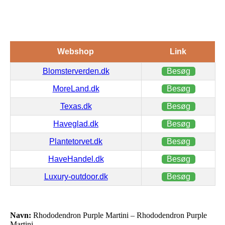
Webshop
Link
Blomsterverden.dk
Besøg
MoreLand.dk
Besøg
Texas.dk
Besøg
Haveglad.dk
Besøg
Plantetorvet.dk
Besøg
HaveHandel.dk
Besøg
Luxury-outdoor.dk
Besøg
Navn:
Rhododendron Purple Martini – Rhododendron Purple
Martini