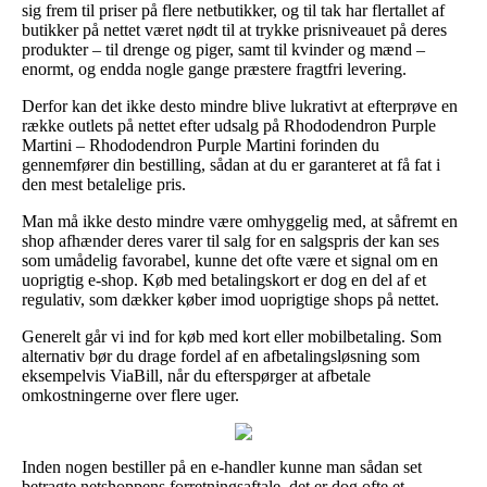
sig frem til priser på flere netbutikker, og til tak har flertallet af
butikker på nettet været nødt til at trykke prisniveauet på deres
produkter – til drenge og piger, samt til kvinder og mænd –
enormt, og endda nogle gange præstere fragtfri levering.
Derfor kan det ikke desto mindre blive lukrativt at efterprøve en
række outlets på nettet efter udsalg på Rhododendron Purple
Martini – Rhododendron Purple Martini forinden du
gennemfører din bestilling, sådan at du er garanteret at få fat i
den mest betalelige pris.
Man må ikke desto mindre være omhyggelig med, at såfremt en
shop afhænder deres varer til salg for en salgspris der kan ses
som umådelig favorabel, kunne det ofte være et signal om en
uoprigtig e-shop. Køb med betalingskort er dog en del af et
regulativ, som dækker køber imod uoprigtige shops på nettet.
Generelt går vi ind for køb med kort eller mobilbetaling. Som
alternativ bør du drage fordel af en afbetalingsløsning som
eksempelvis ViaBill, når du efterspørger at afbetale
omkostningerne over flere uger.
Inden nogen bestiller på en e-handler kunne man sådan set
betragte netshoppens forretningsaftale, det er dog ofte et