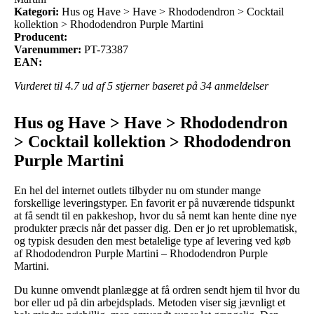
Kategori:
Hus og Have > Have > Rhododendron > Cocktail
kollektion > Rhododendron Purple Martini
Producent:
Varenummer:
PT-73387
EAN:
Vurderet til
4.7
ud af 5 stjerner baseret på
34
anmeldelser
Hus og Have > Have > Rhododendron
> Cocktail kollektion > Rhododendron
Purple Martini
En hel del internet outlets tilbyder nu om stunder mange
forskellige leveringstyper. En favorit er på nuværende tidspunkt
at få sendt til en pakkeshop, hvor du så nemt kan hente dine nye
produkter præcis når det passer dig. Den er jo ret uproblematisk,
og typisk desuden den mest betalelige type af levering ved køb
af Rhododendron Purple Martini – Rhododendron Purple
Martini.
Du kunne omvendt planlægge at få ordren sendt hjem til hvor du
bor eller ud på din arbejdsplads. Metoden viser sig jævnligt et