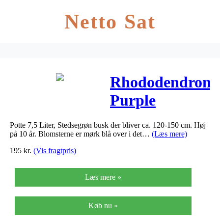
Netto Sat
Rhododendron
Purple
Martini –
Potte 7,5 Liter, Stedsegrøn busk der bliver ca. 120-150 cm. Høj
Rhododendron
på 10 år. Blomsterne er mørk blå over i det…
(Læs mere)
Purple
195
kr.
(Vis fragtpris)
Martini
Læs mere »
Køb nu »