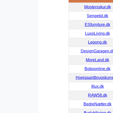
Mostersskur.dk
Sengetid.dk
ESfurniture.dk
LuxoLiving.dk
Lepong.dk
DesignGaragen.d
MoreLand.dk
Boboonline.dk
Hoejgaardbrugskuns
Illux.dk
RAW58.dk
BedreNætter.dk
Bydahlliving.dk