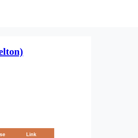
elton)
se
Link