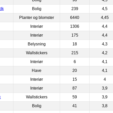
dk
Bolig
239
4,5
Planter og blomster
6440
4,45
Interiør
1306
4,4
Interiør
175
4,4
Belysning
18
4,3
Wallstickers
215
4,2
Interiør
6
4,1
Have
20
4,1
Interiør
15
4
Interiør
87
3,9
k
Wallstickers
59
3,9
Bolig
41
3,8