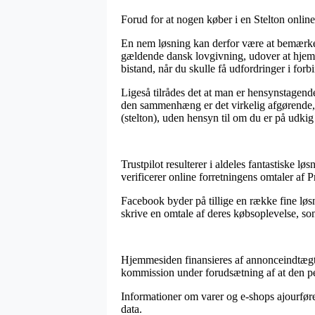
Forud for at nogen køber i en Stelton online
En nem løsning kan derfor være at bemærke 
gældende dansk lovgivning, udover at hjemm
bistand, når du skulle få udfordringer i for
Ligeså tilrådes det at man er hensynstagende 
den sammenhæng er det virkelig afgørende, 
(stelton), uden hensyn til om du er på udkig e
Trustpilot resulterer i aldeles fantastiske l
verificerer online forretningens omtaler af P
Facebook byder på tillige en række fine løs
skrive en omtale af deres købsoplevelse, som 
Hjemmesiden finansieres af annonceindtægter
kommission under forudsætning af at den pe
Informationer om varer og e-shops ajourføre
data.