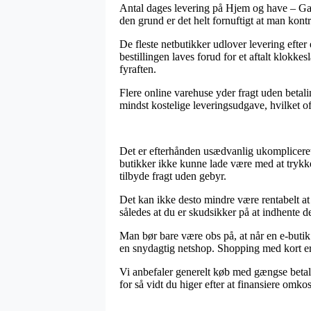
Antal dages levering på Hjem og have – Gav
den grund er det helt fornuftigt at man kontr
De fleste netbutikker udlover levering efter
bestillingen laves forud for et aftalt klokke
fyraften.
Flere online varehuse yder fragt uden betali
mindst kostelige leveringsudgave, hvilket oft
Det er efterhånden usædvanlig ukompliceret f
butikker ikke kunne lade være med at trykke
tilbyde fragt uden gebyr.
Det kan ikke desto mindre være rentabelt at
således at du er skudsikker på at indhente de
Man bør bare være obs på, at når en e-butik a
en snydagtig netshop. Shopping med kort er
Vi anbefaler generelt køb med gængse betali
for så vidt du higer efter at finansiere omko