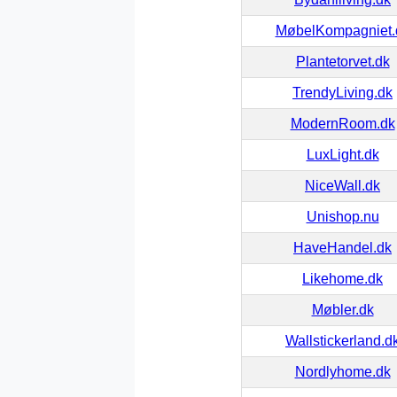
MøbelKompagniet.
Plantetorvet.dk
TrendyLiving.dk
ModernRoom.dk
LuxLight.dk
NiceWall.dk
Unishop.nu
HaveHandel.dk
Likehome.dk
Møbler.dk
Wallstickerland.d
Nordlyhome.dk