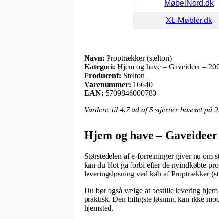
MøbelNord.dk
XL-Møbler.dk
Navn:
Proptrækker (stelton)
Kategori:
Hjem og have – Gaveideer – 200
Producent:
Stelton
Varenummer:
16640
EAN:
5709846000780
Vurderet til
4.7
ud af 5 stjerner baseret på
2
Hjem og have – Gaveideer 
Størstedelen af e-forretninger giver nu om st
kan du blot gå forbi efter de nyindkøbte pro
leveringsløsning ved køb af Proptrækker (st
Du bør også vælge at bestille levering hjem 
praktisk. Den billigste løsning kan ikke mod
hjemsted.