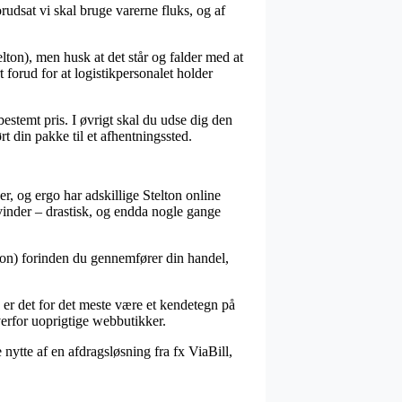
dsat vi skal bruge varerne fluks, og af
lton), men husk at det står og falder med at
t forud for at logistikpersonalet holder
estemt pris. I øvrigt skal du udse dig den
t din pakke til et afhentningssted.
r, og ergo har adskillige Stelton online
vinder – drastisk, og endda nogle gange
lton) forinden du gennemfører din handel,
v, er det for det meste være et kendetegn på
erfor uoprigtige webbutikker.
nytte af en afdragsløsning fra fx ViaBill,