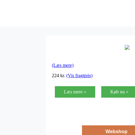
(Læs mere)
224
kr.
(Vis fragtpris)
Læs mere »
Køb nu »
Webshop