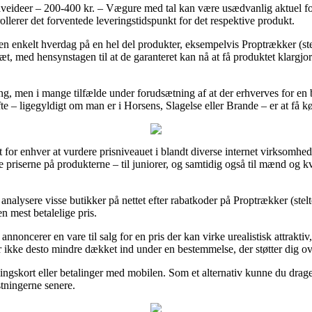
eideer – 200-400 kr. – Vægure med tal kan være usædvanlig aktuel foru
ollerer det forventede leveringstidspunkt for det respektive produkt.
 en enkelt hverdag på en hel del produkter, eksempelvis Proptrækker (ste
slæt, med hensynstagen til at de garanteret kan nå at få produktet klargjor
ng, men i mange tilfælde under forudsætning af at der erhverves for en b
e – ligegyldigt om man er i Horsens, Slagelse eller Brande – er at få kør
or enhver at vurdere prisniveauet i blandt diverse internet virksomhede
 priserne på produkterne – til juniorer, og samtidig også til mænd og k
 analysere visse butikker på nettet efter rabatkoder på Proptrækker (ste
n mest betalelige pris.
nnoncerer en vare til salg for en pris der kan virke urealistisk attrakti
 ikke desto mindre dækket ind under en bestemmelse, der støtter dig ov
ngskort eller betalinger med mobilen. Som et alternativ kunne du drage 
stningerne senere.