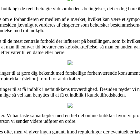
 butik bør de reelt betragte virksomhedens betingelser, det er dog bare i
om e-forhandleren er medlem af e-mærket, hvilket kan være et sympol 
esiden jævnligt revurderes af eksperter som behersker bestemmelserne p
bindelse med dit indkøb.
til de mest centrale forhold der influerer på bestillingen, som fx hvilke
at man til enhver tid bevarer ens købsbekræftelse, så man en anden ga
fter varer til en dame eller herre.
øsninger til at gøre dig bekendt med forskellige forhenværende konsumente
roptrækker (stelton) forud for at du køber.
ninger til at få indblik i netbutikkens troværdighed. Desuden møder vi 
lige så vel kan benyttes til at få et indblik i kundetilfredsheden.
. Vi har faste samarbejder med en hel del online butikker hvori vi pro
rson vi sender videre udfører en ordre.
s ofte, men vi giver ingen garanti imod reguleringer der eventuelt er l