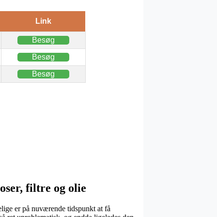
Link
Besøg
Besøg
Besøg
r, filtre og olie
delige er på nuværende tidspunkt at få