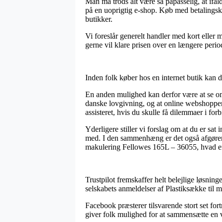
Man må trods alt være så påpasselig, at ifald
på en uoprigtig e-shop. Køb med betalingsk
butikker.
Vi foreslår generelt handler med kort eller 
gerne vil klare prisen over en længere perio
Inden folk køber hos en internet butik kan d
En anden mulighed kan derfor være at se om 
danske lovgivning, og at online webshoppen 
assisteret, hvis du skulle få dilemmaer i fo
Yderligere stiller vi forslag om at du er sat
med. I den sammenhæng er det også afgørend
makulering Fellowes 165L – 36055, hvad en
Trustpilot fremskaffer helt belejlige løsnin
selskabets anmeldelser af Plastiksække til 
Facebook præsterer tilsvarende stort set for
giver folk mulighed for at sammensætte en v