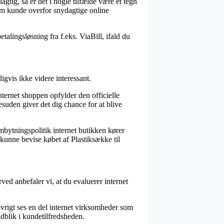
agtig, så er det i nogle tilfælde være et tegn
om kunde overfor snydagtige online
talingsløsning fra f.eks. ViaBill, ifald du
igvis ikke videre interessant.
ternet shoppen opfylder den officielle
suden giver det dig chance for at blive
ombytningspolitik internet butikken kører
kunne bevise købet af Plastiksække til
ved anbefaler vi, at du evaluerer internet
øvrigt ses en del internet virksomheder som
dblik i kundetilfredsheden.