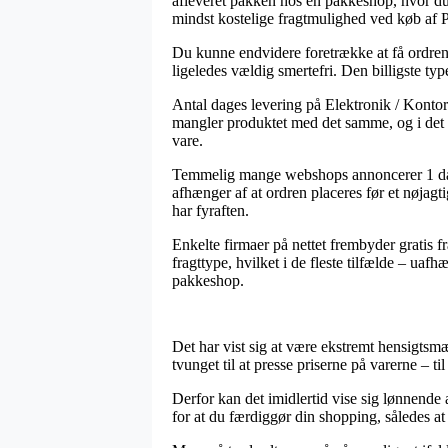
afleveret pakken hos en pakkeshop, hvor du 
mindst kostelige fragtmulighed ved køb af 
Du kunne endvidere foretrække at få ordren 
ligeledes vældig smertefri. Den billigste ty
Antal dages levering på Elektronik / Kontor
mangler produktet med det samme, og i det 
vare.
Temmelig mange webshops annoncerer 1 dags
afhænger af at ordren placeres før et nøjagt
har fyraften.
Enkelte firmaer på nettet frembyder gratis f
fragttype, hvilket i de fleste tilfælde – uaf
pakkeshop.
Det har vist sig at være ekstremt hensigtsmæs
tvunget til at presse priserne på varerne – t
Derfor kan det imidlertid vise sig lønnende
for at du færdiggør din shopping, således at m