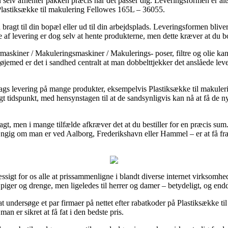
selv afhenter pakken præcis når det passer dig. Leveringsformen er alt
Plastiksække til makulering Fellowes 165L – 36055.
bragt til din bopæl eller ud til din arbejdsplads. Leveringsformen bli
pe af levering er dog selv at hente produkterne, men dette kræver at du 
maskiner / Makuleringsmaskiner / Makulerings- poser, filtre og olie ka
øjemed er det i sandhed centralt at man dobbelttjekker det anslåede 
 levering på mange produkter, eksempelvis Plastiksække til makuler
igt tidspunkt, med hensynstagen til at de sandsynligvis kan nå at få de n
ragt, men i mange tilfælde afkræver det at du bestiller for en præcis su
hængig om man er ved Aalborg, Frederikshavn eller Hammel – er at få fragt
sigt for os alle at prissammenligne i blandt diverse internet virksomhede
il piger og drenge, men ligeledes til herrer og damer – betydeligt, og en
 at undersøge et par firmaer på nettet efter rabatkoder på Plastiksække
an er sikret at få fat i den bedste pris.