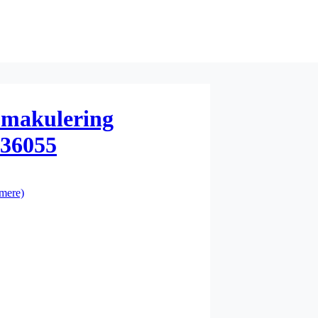
l makulering
 36055
mere)