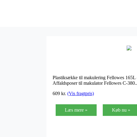
Plastiksække til makulering Fellowes 16
Affaldsposer til makulator Fellowes C-380.
609
kr.
(Vis fragtpris)
Læs mere »
Køb nu »