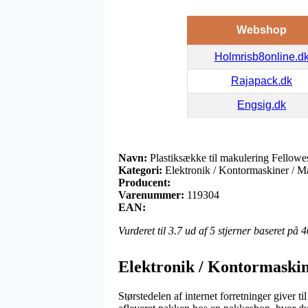
Webshop
Holmrisb8online.d
Rajapack.dk
Engsig.dk
Navn:
Plastiksække til makulering Fellow
Kategori:
Elektronik / Kontormaskiner / Mak
Producent:
Varenummer:
119304
EAN:
Vurderet til
3.7
ud af 5 stjerner baseret på
4
Elektronik / Kontormaskine
Størstedelen af internet forretninger giver t