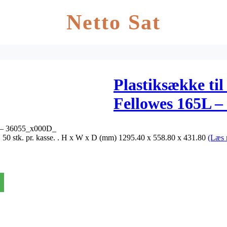
Netto Sat
Plastiksække ti
Fellowes 165L –
5L – 36055_x000D_
. 50 stk. pr. kasse. . H x W x D (mm) 1295.40 x 558.80 x 431.80
(Læs 