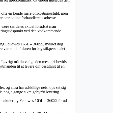
så ret uproblematisk, og endda ligeledes den
ver ofte en kende mere omkostningsfuld, men
bor nær online forhandlerens adresse.
n være særdeles aktuel forudsat man
leveringstidspunkt ved den vedkommende
ing Fellowes 165L – 36055, hvilket dog
ye varer ud af døren før logistikpersonalet
m. I øvrigt må du vælge den mest prisbevidste
manden til at levere din bestilling til en
r, og altså har adskillige netshops set sig
dda nogle gange sikre gebyrfri levering.
 til makulering Fellowes 165L – 36055 forud