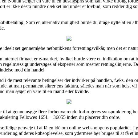
 en e-butik sælger en vare til en udsalgspris som kan virke utrolig fordel
ort er ikke desto mindre dækket ind under et lovbud, som redder dig s
mobilbetaling. Som en alternativ mulighed burde du drage nytte af en afbe
de.
e ideelt set gennemløbe netbutikkens forretningsvilkår, men det er naturl
internet firmaet er e-mærket, hvilket burde være en indikation om at in
regelmæssigt undersøges af eksperter som mestrer retningslinjerne. De
rbindelse med din handel.
 ind i de mest relevante betingelser der indvirker på handlen, f.eks. den 
e, at man permanent sikrer ens faktura, således man når som helst vil 
d man søger en vare til en mand eller kvinde.
ger til at gennemsøge flere forhenværende forbrugeres synspunkter og her
makulering Fellowes 165L – 36055 inden du placerer din ordre.
træffelige genveje til at få en idé om online webshoppens popularitet. I 
urdering af deres købsoplevelse, som ydermere bør bruges til at få et in