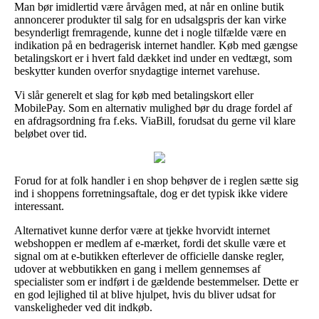
Man bør imidlertid være årvågen med, at når en online butik
annoncerer produkter til salg for en udsalgspris der kan virke
besynderligt fremragende, kunne det i nogle tilfælde være en
indikation på en bedragerisk internet handler. Køb med gængse
betalingskort er i hvert fald dækket ind under en vedtægt, som
beskytter kunden overfor snydagtige internet varehuse.
Vi slår generelt et slag for køb med betalingskort eller
MobilePay. Som en alternativ mulighed bør du drage fordel af
en afdragsordning fra f.eks. ViaBill, forudsat du gerne vil klare
beløbet over tid.
Forud for at folk handler i en shop behøver de i reglen sætte sig
ind i shoppens forretningsaftale, dog er det typisk ikke videre
interessant.
Alternativet kunne derfor være at tjekke hvorvidt internet
webshoppen er medlem af e-mærket, fordi det skulle være et
signal om at e-butikken efterlever de officielle danske regler,
udover at webbutikken en gang i mellem gennemses af
specialister som er indført i de gældende bestemmelser. Dette er
en god lejlighed til at blive hjulpet, hvis du bliver udsat for
vanskeligheder ved dit indkøb.