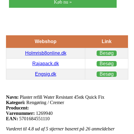
Køb nu »
Webshop
Link
Holmrisb8online.dk
Besøg
Rajapack.dk
Besøg
Engsig.dk
Besøg
Navn:
Plaster refill Water Resistant 45stk Quick Fix
Kategori:
Rengøring / Cremer
Producent:
Varenummer:
1269940
EAN:
5701684551110
Vurderet til
4.8
ud af 5 stjerner baseret på
26
anmeldelser