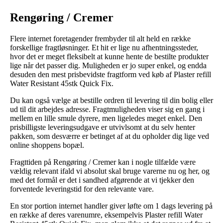
Rengøring / Cremer
Flere internet foretagender frembyder til alt held en række
forskellige fragtløsninger. Et hit er lige nu afhentningssteder,
hvor det er meget fleksibelt at kunne hente de bestilte produkter
lige når det passer dig. Muligheden er jo super enkel, og endda
desuden den mest prisbevidste fragtform ved køb af Plaster refill
Water Resistant 45stk Quick Fix.
Du kan også vælge at bestille ordren til levering til din bolig eller
ud til dit arbejdes adresse. Fragtmuligheden viser sig en gang i
mellem en lille smule dyrere, men ligeledes meget enkel. Den
prisbilligste leveringsudgave er utvivlsomt at du selv henter
pakken, som desværre er betinget af at du opholder dig lige ved
online shoppens bopæl.
Fragttiden på Rengøring / Cremer kan i nogle tilfælde være
vældig relevant ifald vi absolut skal bruge varerne nu og her, og
med det formål er det i sandhed afgørende at vi tjekker den
forventede leveringstid for den relevante vare.
En stor portion internet handler giver løfte om 1 dags levering på
en række af deres varenumre, eksempelvis Plaster refill Water