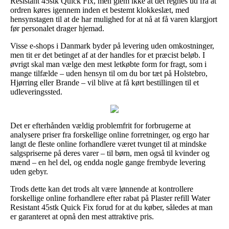
Resistant 45stk Quick Fix, men glem ikke at det regnes ud fra at
ordren køres igennem inden et bestemt klokkeslæt, med
hensynstagen til at de har mulighed for at nå at få varen klargjort
før personalet drager hjemad.
Visse e-shops i Danmark byder på levering uden omkostninger,
men tit er det betinget af at der handles for et præcist beløb. I
øvrigt skal man vælge den mest letkøbte form for fragt, som i
mange tilfælde – uden hensyn til om du bor tæt på Holstebro,
Hjørring eller Brande – vil blive at få kørt bestillingen til et
udleveringssted.
Det er efterhånden vældig problemfrit for forbrugerne at
analysere priser fra forskellige online forretninger, og ergo har
langt de fleste online forhandlere været tvunget til at mindske
salgspriserne på deres varer – til børn, men også til kvinder og
mænd – en hel del, og endda nogle gange frembyde levering
uden gebyr.
Trods dette kan det trods alt være lønnende at kontrollere
forskellige online forhandlere efter rabat på Plaster refill Water
Resistant 45stk Quick Fix forud for at du køber, således at man
er garanteret at opnå den mest attraktive pris.