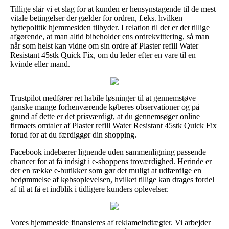
Tillige slår vi et slag for at kunden er hensynstagende til de mest
vitale betingelser der gælder for ordren, f.eks. hvilken
byttepolitik hjemmesiden tilbyder. I relation til det er det tillige
afgørende, at man altid bibeholder ens ordrekvittering, så man
når som helst kan vidne om sin ordre af Plaster refill Water
Resistant 45stk Quick Fix, om du leder efter en vare til en
kvinde eller mand.
Trustpilot medfører ret habile løsninger til at gennemstøve
ganske mange forhenværende køberes observationer og på
grund af dette er det prisværdigt, at du gennemsøger online
firmaets omtaler af Plaster refill Water Resistant 45stk Quick Fix
forud for at du færdiggør din shopping.
Facebook indebærer lignende uden sammenligning passende
chancer for at få indsigt i e-shoppens troværdighed. Herinde er
der en række e-butikker som gør det muligt at udfærdige en
bedømmelse af købsoplevelsen, hvilket tillige kan drages fordel
af til at få et indblik i tidligere kunders oplevelser.
Vores hjemmeside finansieres af reklameindtægter. Vi arbejder