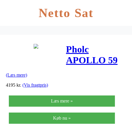
Netto Sat
Pholc
APOLLO 59
Pendel
(Læs mere)
Blå/Poleret
4195
kr.
(Vis fragtpris)
Messing
Læs mere »
Køb nu »