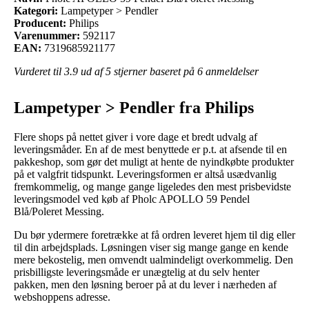
Kategori:
Lampetyper > Pendler
Producent:
Philips
Varenummer:
592117
EAN:
7319685921177
Vurderet til
3.9
ud af 5 stjerner baseret på
6
anmeldelser
Lampetyper > Pendler fra Philips
Flere shops på nettet giver i vore dage et bredt udvalg af
leveringsmåder. En af de mest benyttede er p.t. at afsende til en
pakkeshop, som gør det muligt at hente de nyindkøbte produkter
på et valgfrit tidspunkt. Leveringsformen er altså usædvanlig
fremkommelig, og mange gange ligeledes den mest prisbevidste
leveringsmodel ved køb af Pholc APOLLO 59 Pendel
Blå/Poleret Messing.
Du bør ydermere foretrække at få ordren leveret hjem til dig eller
til din arbejdsplads. Løsningen viser sig mange gange en kende
mere bekostelig, men omvendt ualmindeligt overkommelig. Den
prisbilligste leveringsmåde er unægtelig at du selv henter
pakken, men den løsning beroer på at du lever i nærheden af
webshoppens adresse.