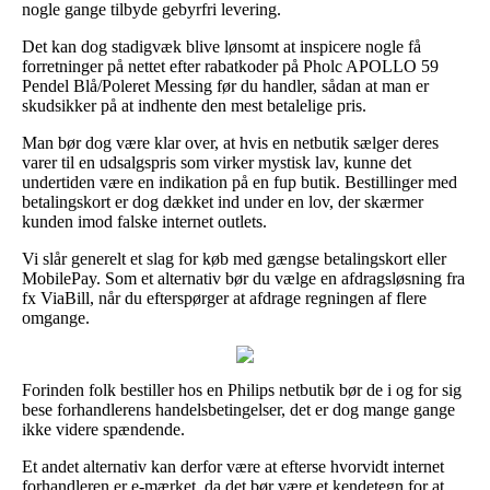
nogle gange tilbyde gebyrfri levering.
Det kan dog stadigvæk blive lønsomt at inspicere nogle få
forretninger på nettet efter rabatkoder på Pholc APOLLO 59
Pendel Blå/Poleret Messing før du handler, sådan at man er
skudsikker på at indhente den mest betalelige pris.
Man bør dog være klar over, at hvis en netbutik sælger deres
varer til en udsalgspris som virker mystisk lav, kunne det
undertiden være en indikation på en fup butik. Bestillinger med
betalingskort er dog dækket ind under en lov, der skærmer
kunden imod falske internet outlets.
Vi slår generelt et slag for køb med gængse betalingskort eller
MobilePay. Som et alternativ bør du vælge en afdragsløsning fra
fx ViaBill, når du efterspørger at afdrage regningen af flere
omgange.
Forinden folk bestiller hos en Philips netbutik bør de i og for sig
bese forhandlerens handelsbetingelser, det er dog mange gange
ikke videre spændende.
Et andet alternativ kan derfor være at efterse hvorvidt internet
forhandleren er e-mærket, da det bør være et kendetegn for at