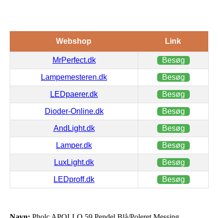
Webshop
Link
MrPerfect.dk
Besøg
Lampemesteren.dk
Besøg
LEDpaerer.dk
Besøg
Dioder-Online.dk
Besøg
AndLight.dk
Besøg
Lamper.dk
Besøg
LuxLight.dk
Besøg
LEDproff.dk
Besøg
Navn:
Pholc APOLLO 59 Pendel Blå/Poleret Messing