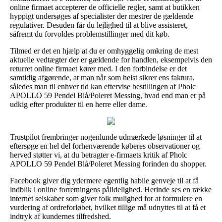
online firmaet accepterer de officielle regler, samt at butikken
hyppigt undersøges af specialister der mestrer de gældende
regulativer. Desuden får du lejlighed til at blive assisteret,
såfremt du forvoldes problemstillinger med dit køb.
Tilmed er det en hjælp at du er omhyggelig omkring de mest
aktuelle vedtægter der er gældende for handlen, eksempelvis den
returret online firmaet kører med. I den forbindelse er det
samtidig afgørende, at man når som helst sikrer ens faktura,
således man til enhver tid kan eftervise bestillingen af Pholc
APOLLO 59 Pendel Blå/Poleret Messing, hvad end man er på
udkig efter produkter til en herre eller dame.
Trustpilot frembringer nogenlunde udmærkede løsninger til at
eftersøge en hel del forhenværende køberes observationer og
herved støtter vi, at du betragter e-firmaets kritik af Pholc
APOLLO 59 Pendel Blå/Poleret Messing forinden du shopper.
Facebook giver dig ydermere egentlig habile genveje til at få
indblik i online forretningens pålidelighed. Herinde ses en række
internet selskaber som giver folk mulighed for at formulere en
vurdering af ordreforløbet, hvilket tillige må udnyttes til at få et
indtryk af kundernes tilfredshed.