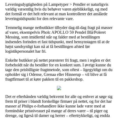
Leveringsdygtigheden på Lampetyper > Pendler er naturligvis
vældig væsentlig hvis du behøver varen øjeblikkeligt, og med
det formål er det helt relevant at man kontrollerer det anslåede
leveringstidspunkt for den relevante vare.
Temmelig mange netbutikker tilbyder dag-til-dag fragt på masser
af varer, eksempelvis Pholc APOLLO 59 Pendel Blå/Poleret
Messing, som imidlertid står og falder med at bestillingen
indsendes forinden et fast tidspunkt, med hensynstagen til at de
højst sandsynligt kan nå at få bestillingen afsted før
logistikpersonalet har fri.
Enkelte butikker på nettet præsterer fri fragt, men i reglen er det
forbeholdt når du bestiller for en konkret sum. I øvrigt kunne du
tage den prisbilligste fragtmetode, som oftest – ligegyldigt om du
opholder sig i Odense, Grenaa eller Hinnerup – vil blive at få
fragtfirmaet til at køre pakken til en pakkeshop.
Det er efterhånden vældig bekvemt for alle og enhver at søge sig
frem til priser i blandt forskellige firmaer på nettet, og for det har
masser af Philips e-forhandlere ikke kunne lade være med at
formindske prisniveauet på mange af deres varer – til piger og
drenge, og ligeså til damer og herrer – eftertrykkeligt, og endda