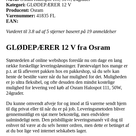
Kategori:
GLØDEPÆRER 12 V
Producent:
Osram
Varenummer:
41835 FL
EAN:
Vurderet til
3.8
ud af 5 stjerner baseret på
19
anmeldelser
GLØDEPÆRER 12 V fra Osram
Størstedelen af online webshops foreslår nu om dage en lang
række forskellige leveringsløsninger. Førstevalget hos mange er
p.t. at få afleveret pakken hos en pakkeshop, så du selv kan
hente de bestilte varer når du har mulighed for det. Muligheden
er jo ultra fleksibel, og ofte desuden den mindst kostelige
mulighed for levering ved køb af Osram Halospot 111, 50W,
24grader.
Du kunne omvendt afveje for og imod at få varerne sendt hjem
til dig privat eller til når du er på job. Leveringsmetoden bliver
gennemsnitligt en sjat mere bekostelig, men endvidere
ualmindeligt nem. Den prisbilligste leveringsmanér vil dog til
enhver tid være at du selv henter ordren, men dette er betinget af
at du bor lige ved internet selskabets lager.