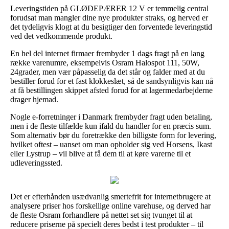
Leveringstiden på GLØDEPÆRER 12 V er temmelig central
forudsat man mangler dine nye produkter straks, og herved er
det tydeligvis klogt at du besigtiger den forventede leveringstid
ved det vedkommende produkt.
En hel del internet firmaer frembyder 1 dags fragt på en lang
række varenumre, eksempelvis Osram Halospot 111, 50W,
24grader, men vær påpasselig da det står og falder med at du
bestiller forud for et fast klokkeslæt, så de sandsynligvis kan nå
at få bestillingen skippet afsted forud for at lagermedarbejderne
drager hjemad.
Nogle e-forretninger i Danmark frembyder fragt uden betaling,
men i de fleste tilfælde kun ifald du handler for en præcis sum.
Som alternativ bør du foretrække den billigste form for levering,
hvilket oftest – uanset om man opholder sig ved Horsens, Ikast
eller Lystrup – vil blive at få dem til at køre varerne til et
udleveringssted.
Det er efterhånden usædvanlig smertefrit for internetbrugere at
analysere priser hos forskellige online varehuse, og derved har
de fleste Osram forhandlere på nettet set sig tvunget til at
reducere priserne på specielt deres bedst i test produkter – til