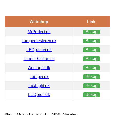
Webshop
Link
MrPerfect.dk
Besøg
Lampemesteren.dk
Besøg
LEDpaerer.dk
Besøg
Dioder-Online.dk
Besøg
AndLight.dk
Besøg
Lamper.dk
Besøg
LuxLight.dk
Besøg
LEDproff.dk
Besøg
Navn:
Osram Halospot 111, 50W, 24grader