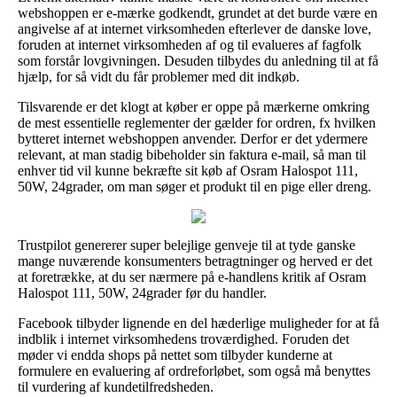
webshoppen er e-mærke godkendt, grundet at det burde være en
angivelse af at internet virksomheden efterlever de danske love,
foruden at internet virksomheden af og til evalueres af fagfolk
som forstår lovgivningen. Desuden tilbydes du anledning til at få
hjælp, for så vidt du får problemer med dit indkøb.
Tilsvarende er det klogt at køber er oppe på mærkerne omkring
de mest essentielle reglementer der gælder for ordren, fx hvilken
bytteret internet webshoppen anvender. Derfor er det ydermere
relevant, at man stadig bibeholder sin faktura e-mail, så man til
enhver tid vil kunne bekræfte sit køb af Osram Halospot 111,
50W, 24grader, om man søger et produkt til en pige eller dreng.
Trustpilot genererer super belejlige genveje til at tyde ganske
mange nuværende konsumenters betragtninger og herved er det
at foretrække, at du ser nærmere på e-handlens kritik af Osram
Halospot 111, 50W, 24grader før du handler.
Facebook tilbyder lignende en del hæderlige muligheder for at få
indblik i internet virksomhedens troværdighed. Foruden det
møder vi endda shops på nettet som tilbyder kunderne at
formulere en evaluering af ordreforløbet, som også må benyttes
til vurdering af kundetilfredsheden.