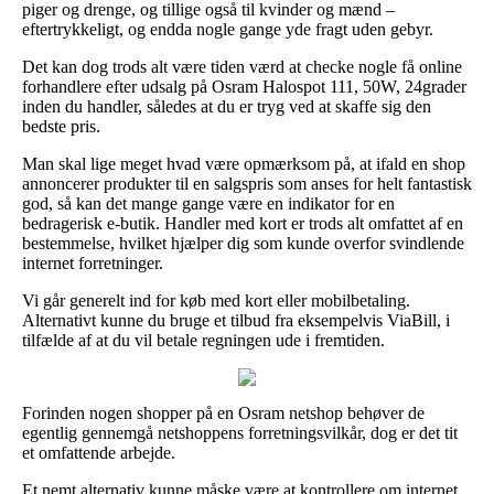
piger og drenge, og tillige også til kvinder og mænd –
eftertrykkeligt, og endda nogle gange yde fragt uden gebyr.
Det kan dog trods alt være tiden værd at checke nogle få online
forhandlere efter udsalg på Osram Halospot 111, 50W, 24grader
inden du handler, således at du er tryg ved at skaffe sig den
bedste pris.
Man skal lige meget hvad være opmærksom på, at ifald en shop
annoncerer produkter til en salgspris som anses for helt fantastisk
god, så kan det mange gange være en indikator for en
bedragerisk e-butik. Handler med kort er trods alt omfattet af en
bestemmelse, hvilket hjælper dig som kunde overfor svindlende
internet forretninger.
Vi går generelt ind for køb med kort eller mobilbetaling.
Alternativt kunne du bruge et tilbud fra eksempelvis ViaBill, i
tilfælde af at du vil betale regningen ude i fremtiden.
Forinden nogen shopper på en Osram netshop behøver de
egentlig gennemgå netshoppens forretningsvilkår, dog er det tit
et omfattende arbejde.
Et nemt alternativ kunne måske være at kontrollere om internet