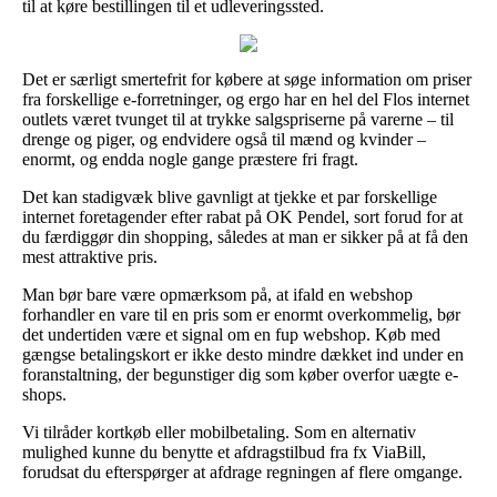
til at køre bestillingen til et udleveringssted.
Det er særligt smertefrit for købere at søge information om priser
fra forskellige e-forretninger, og ergo har en hel del Flos internet
outlets været tvunget til at trykke salgspriserne på varerne – til
drenge og piger, og endvidere også til mænd og kvinder –
enormt, og endda nogle gange præstere fri fragt.
Det kan stadigvæk blive gavnligt at tjekke et par forskellige
internet foretagender efter rabat på OK Pendel, sort forud for at
du færdiggør din shopping, således at man er sikker på at få den
mest attraktive pris.
Man bør bare være opmærksom på, at ifald en webshop
forhandler en vare til en pris som er enormt overkommelig, bør
det undertiden være et signal om en fup webshop. Køb med
gængse betalingskort er ikke desto mindre dækket ind under en
foranstaltning, der begunstiger dig som køber overfor uægte e-
shops.
Vi tilråder kortkøb eller mobilbetaling. Som en alternativ
mulighed kunne du benytte et afdragstilbud fra fx ViaBill,
forudsat du efterspørger at afdrage regningen af flere omgange.