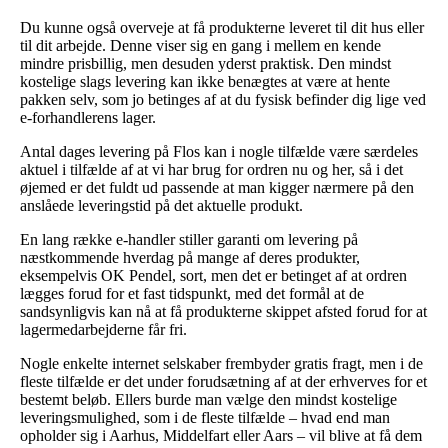
Du kunne også overveje at få produkterne leveret til dit hus eller
til dit arbejde. Denne viser sig en gang i mellem en kende
mindre prisbillig, men desuden yderst praktisk. Den mindst
kostelige slags levering kan ikke benægtes at være at hente
pakken selv, som jo betinges af at du fysisk befinder dig lige ved
e-forhandlerens lager.
Antal dages levering på Flos kan i nogle tilfælde være særdeles
aktuel i tilfælde af at vi har brug for ordren nu og her, så i det
øjemed er det fuldt ud passende at man kigger nærmere på den
anslåede leveringstid på det aktuelle produkt.
En lang række e-handler stiller garanti om levering på
næstkommende hverdag på mange af deres produkter,
eksempelvis OK Pendel, sort, men det er betinget af at ordren
lægges forud for et fast tidspunkt, med det formål at de
sandsynligvis kan nå at få produkterne skippet afsted forud for at
lagermedarbejderne får fri.
Nogle enkelte internet selskaber frembyder gratis fragt, men i de
fleste tilfælde er det under forudsætning af at der erhverves for et
bestemt beløb. Ellers burde man vælge den mindst kostelige
leveringsmulighed, som i de fleste tilfælde – hvad end man
opholder sig i Aarhus, Middelfart eller Aars – vil blive at få dem