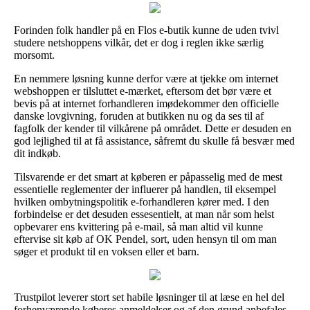
Forinden folk handler på en Flos e-butik kunne de uden tvivl
studere netshoppens vilkår, det er dog i reglen ikke særlig
morsomt.
En nemmere løsning kunne derfor være at tjekke om internet
webshoppen er tilsluttet e-mærket, eftersom det bør være et
bevis på at internet forhandleren imødekommer den officielle
danske lovgivning, foruden at butikken nu og da ses til af
fagfolk der kender til vilkårene på området. Dette er desuden en
god lejlighed til at få assistance, såfremt du skulle få besvær med
dit indkøb.
Tilsvarende er det smart at køberen er påpasselig med de mest
essentielle reglementer der influerer på handlen, til eksempel
hvilken ombytningspolitik e-forhandleren kører med. I den
forbindelse er det desuden essesentielt, at man når som helst
opbevarer ens kvittering på e-mail, så man altid vil kunne
eftervise sit køb af OK Pendel, sort, uden hensyn til om man
søger et produkt til en voksen eller et barn.
Trustpilot leverer stort set habile løsninger til at læse en hel del
forhenværende køberes anmeldelser og af den grund anbefales