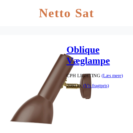
Netto Sat
Oblique
Væglampe
Messing,
CPH LIGHTING
(Læs mere)
teglrød
2080
kr.
(Vis fragtpris)