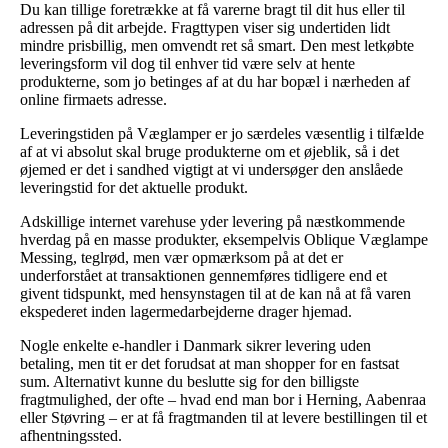
Du kan tillige foretrække at få varerne bragt til dit hus eller til
adressen på dit arbejde. Fragttypen viser sig undertiden lidt
mindre prisbillig, men omvendt ret så smart. Den mest letkøbte
leveringsform vil dog til enhver tid være selv at hente
produkterne, som jo betinges af at du har bopæl i nærheden af
online firmaets adresse.
Leveringstiden på Væglamper er jo særdeles væsentlig i tilfælde
af at vi absolut skal bruge produkterne om et øjeblik, så i det
øjemed er det i sandhed vigtigt at vi undersøger den anslåede
leveringstid for det aktuelle produkt.
Adskillige internet varehuse yder levering på næstkommende
hverdag på en masse produkter, eksempelvis Oblique Væglampe
Messing, teglrød, men vær opmærksom på at det er
underforstået at transaktionen gennemføres tidligere end et
givent tidspunkt, med hensynstagen til at de kan nå at få varen
ekspederet inden lagermedarbejderne drager hjemad.
Nogle enkelte e-handler i Danmark sikrer levering uden
betaling, men tit er det forudsat at man shopper for en fastsat
sum. Alternativt kunne du beslutte sig for den billigste
fragtmulighed, der ofte – hvad end man bor i Herning, Aabenraa
eller Støvring – er at få fragtmanden til at levere bestillingen til et
afhentningssted.