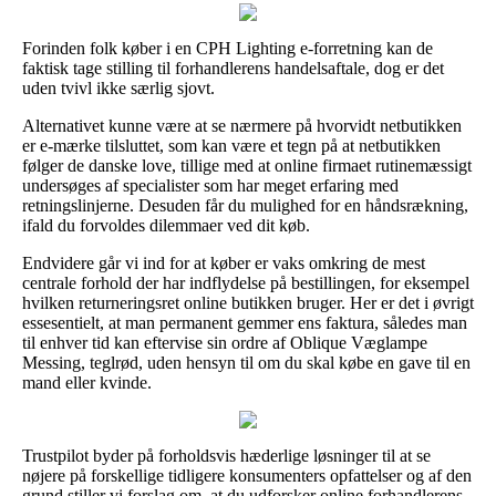
Forinden folk køber i en CPH Lighting e-forretning kan de
faktisk tage stilling til forhandlerens handelsaftale, dog er det
uden tvivl ikke særlig sjovt.
Alternativet kunne være at se nærmere på hvorvidt netbutikken
er e-mærke tilsluttet, som kan være et tegn på at netbutikken
følger de danske love, tillige med at online firmaet rutinemæssigt
undersøges af specialister som har meget erfaring med
retningslinjerne. Desuden får du mulighed for en håndsrækning,
ifald du forvoldes dilemmaer ved dit køb.
Endvidere går vi ind for at køber er vaks omkring de mest
centrale forhold der har indflydelse på bestillingen, for eksempel
hvilken returneringsret online butikken bruger. Her er det i øvrigt
essesentielt, at man permanent gemmer ens faktura, således man
til enhver tid kan eftervise sin ordre af Oblique Væglampe
Messing, teglrød, uden hensyn til om du skal købe en gave til en
mand eller kvinde.
Trustpilot byder på forholdsvis hæderlige løsninger til at se
nøjere på forskellige tidligere konsumenters opfattelser og af den
grund stiller vi forslag om, at du udforsker online forhandlerens