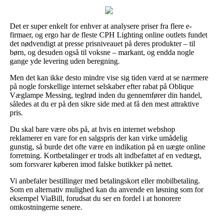
Det er super enkelt for enhver at analysere priser fra flere e-
firmaer, og ergo har de fleste CPH Lighting online outlets fundet
det nødvendigt at presse prisniveauet på deres produkter – til
børn, og desuden også til voksne – markant, og endda nogle
gange yde levering uden beregning.
Men det kan ikke desto mindre vise sig tiden værd at se nærmere
på nogle forskellige internet selskaber efter rabat på Oblique
Væglampe Messing, teglrød inden du gennemfører din handel,
således at du er på den sikre side med at få den mest attraktive
pris.
Du skal bare være obs på, at hvis en internet webshop
reklamerer en vare for en salgspris der kan virke umådelig
gunstig, så burde det ofte være en indikation på en uægte online
forretning. Kortbetalinger er trods alt indbefattet af en vedtægt,
som forsvarer køberen imod falske butikker på nettet.
Vi anbefaler bestillinger med betalingskort eller mobilbetaling.
Som en alternativ mulighed kan du anvende en løsning som for
eksempel ViaBill, forudsat du ser en fordel i at honorere
omkostningerne senere.