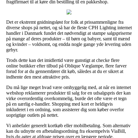
fragtfirmaet til at køre din bestilling til en pakkeshop.
Det er ekstremt gnidningsløst for folk at prissammenligne fra
diverse shops på nettet, og så har de fleste CPH Lighting internet
handler i Danmark fundet det nødvendigt at stampe salgspriserne
på mange af deres produkter – til børn og babyer, samt til mænd
og kvinder – voldsomt, og endda nogle gange yde levering uden
gebyr.
Trods dette kan det imidlertid være gunstigt at checke flere
online butikker efter tilbud på Oblique Væglampe, flere farver
forud for at du gennemfører dit køb, således at du er sikret at
indhente den mest attraktive pris.
Du må lige meget hvad være omhyggelig med, at når en internet
webshop reklamerer produkter til salg for en udsalgspris der kan
virke overordentlig overkommelig, burde det ofte være et tegn
på en uærlig e-handler. Shopping med kort er heldigvis
inkluderet i en ordning, som assisterer dig som køber overfor
uoprigtige outlets på nettet.
Vi anbefaler generelt kortkøb eller mobilbetaling. Som alternativ
kan du udnytte en afbetalingsordning fra eksempelvis ViaBill,
hvis du agter at afdrage prisen over en længere periode.