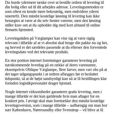
Du burde ydermere tænke over at bestille ordren til levering til
din bolig eller ud til dit arbejdes adresse. Leveringsmetoden er
som oftest en kende mere bekostelig, men endvidere yderst
smertefri. Den mindst kostelige løsning til levering kan ikke
benægtes at være at du selv henter varerne, men den løsning
stiller krav om at du opholder dig med kort afstand til online
firmaets hjemsted.
Leveringstiden på Væglamper kan vise sig at være rigtig
relevant i tilfælde af at vi absolut skal bruge din pakke nu og her,
og herved er det særdeles passende at du efterser den forventede
leveringsdato ved det relevante produkt.
En stor portion internet forretninger garanterer levering på
næstkommende hverdag på en række af deres varenumre,
eksempelvis Oblique Væglampe, flere farver, men vær obs på at
det tager udgangspunkt i at ordren aflægges før et besluttet
tidspunkt, så at de højst sandsynligt kan nå at få bestillingen klar
forinden logistikpersonalet drager hjemad.
Nogle internet virksomheder garanterer gratis levering, men i
mange tilfælde er det kun gældende hvis man aftager for en
konkret pris. I øvrigt skal man foretrække den mindst kostelige
leveringsversion, som i mange tilfælde – uafhængig om man bor
nær København, Nørresundby eller Svenstrup – vil blive at få