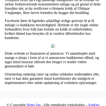
række forhenværende konsumenters ratings og på grund af dette
foreslåes det, at du verificerer e-firmaets kritik af Oblique
Væglampe, flere farver forinden du lægger din bestilling.
Facebook fører til ligeledes adskillige ærlige genveje til at få
indsigt i e-butikkens troværdighed. Herinde er der nogle online
forhandlere hvor folk kan forfatte en kritik af ordreforløbet,
hvilket tilmed kan benyttes til at vurdere tilfredsheden hos
kunderne.
Dette website er finansieret af annoncer. Vi samarbejder med
mange e-shops i form af at vi annoncerer butikkernes tilbud, og
tager imod honorar såfremt den bruger vi sender videre
gennemfører et køb.
Orientering omkring varer og online selskaber understøttes ofte,
men vi kan ikke garantere imod korrektioner der muligvis er
implementeret efter sidste opdatering af websitets oplysninger.
© Copyright
Netto Sat
- Alle rettigheder forbeholdes -
Artikler