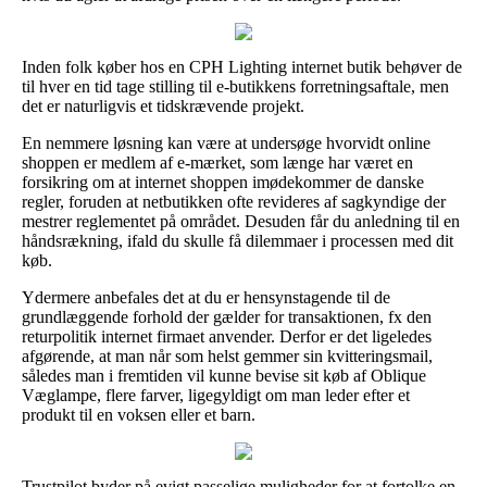
Inden folk køber hos en CPH Lighting internet butik behøver de
til hver en tid tage stilling til e-butikkens forretningsaftale, men
det er naturligvis et tidskrævende projekt.
En nemmere løsning kan være at undersøge hvorvidt online
shoppen er medlem af e-mærket, som længe har været en
forsikring om at internet shoppen imødekommer de danske
regler, foruden at netbutikken ofte revideres af sagkyndige der
mestrer reglementet på området. Desuden får du anledning til en
håndsrækning, ifald du skulle få dilemmaer i processen med dit
køb.
Ydermere anbefales det at du er hensynstagende til de
grundlæggende forhold der gælder for transaktionen, fx den
returpolitik internet firmaet anvender. Derfor er det ligeledes
afgørende, at man når som helst gemmer sin kvitteringsmail,
således man i fremtiden vil kunne bevise sit køb af Oblique
Væglampe, flere farver, ligegyldigt om man leder efter et
produkt til en voksen eller et barn.
Trustpilot byder på evigt passelige muligheder for at fortolke en