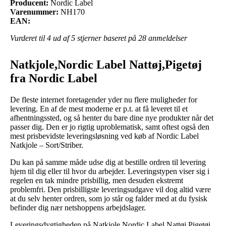
Producent:
Nordic Label
Varenummer:
NH170
EAN:
Vurderet til
4
ud af 5 stjerner baseret på
28
anmeldelser
Natkjole,Nordic Label Nattøj,Pigetøj
fra Nordic Label
De fleste internet foretagender yder nu flere muligheder for
levering. En af de mest moderne er p.t. at få leveret til et
afhentningssted, og så henter du bare dine nye produkter når det
passer dig. Den er jo rigtig uproblematisk, samt oftest også den
mest prisbevidste leveringsløsning ved køb af Nordic Label
Natkjole – Sort/Striber.
Du kan på samme måde udse dig at bestille ordren til levering
hjem til dig eller til hvor du arbejder. Leveringstypen viser sig i
regelen en tak mindre prisbillig, men desuden ekstremt
problemfri. Den prisbilligste leveringsudgave vil dog altid være
at du selv henter ordren, som jo står og falder med at du fysisk
befinder dig nær netshoppens arbejdslager.
Leveringsdygtigheden på Natkjole,Nordic Label Nattøj,Pigetøj