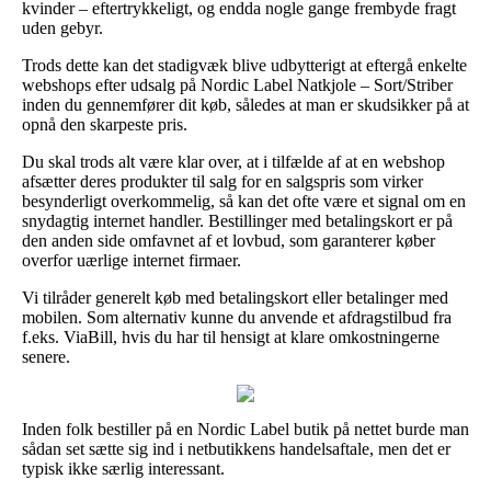
kvinder – eftertrykkeligt, og endda nogle gange frembyde fragt
uden gebyr.
Trods dette kan det stadigvæk blive udbytterigt at eftergå enkelte
webshops efter udsalg på Nordic Label Natkjole – Sort/Striber
inden du gennemfører dit køb, således at man er skudsikker på at
opnå den skarpeste pris.
Du skal trods alt være klar over, at i tilfælde af at en webshop
afsætter deres produkter til salg for en salgspris som virker
besynderligt overkommelig, så kan det ofte være et signal om en
snydagtig internet handler. Bestillinger med betalingskort er på
den anden side omfavnet af et lovbud, som garanterer køber
overfor uærlige internet firmaer.
Vi tilråder generelt køb med betalingskort eller betalinger med
mobilen. Som alternativ kunne du anvende et afdragstilbud fra
f.eks. ViaBill, hvis du har til hensigt at klare omkostningerne
senere.
Inden folk bestiller på en Nordic Label butik på nettet burde man
sådan set sætte sig ind i netbutikkens handelsaftale, men det er
typisk ikke særlig interessant.