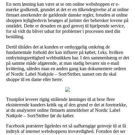
En nem løsning kan være at se om online webshoppen er e-
mærke godkendt, grundet at det er en tilkendegivelse af at online
firmaet anerkender de gældende danske regler, foruden at online
shoppen lejlighedsvis besøges af jurister der behersker lovene på
området. Dette er desuden en god genvej til hjælpende service,
for så vidt du bliver udsat for problemer i processen med din
bestilling.
Dertil tilrådes det at kunden er omhyggelig omkring de
fundamentale forhold der kan influere på købet, f.eks. hvilken
ombytningsrettighed webbutikken har. I den sammenhæng er det
på samme måde afgørende, at man stadig bevarer sin e-mail
kvittering, således man en anden gang kan dokumentere ordren
af Nordic Label Natkjole – Sort/Striber, uanset om du skal
shoppe til en dame eller herre.
Trustpilot leverer rigtig strålende løsninger til at bese flere
eksisterende kunders kritik og af den grund er det at foretrække,
at du analyserer online firmaets anmeldelser af Nordic Label
Natkjole – Sort/Striber før du køber.
Facebook præsterer ligeledes ret så uafhængige genveje til at få
indtryk af internet webshoppens troværdighed. Foruden det ser