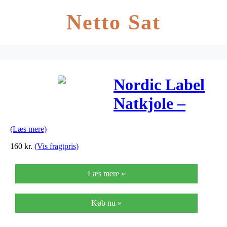
Netto Sat
Nordic Label
Natkjole –
Sort/Striber
(Læs mere)
160
kr.
(Vis fragtpris)
Læs mere »
Køb nu »