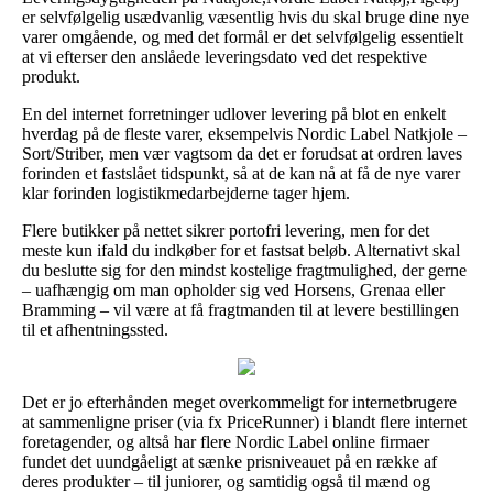
er selvfølgelig usædvanlig væsentlig hvis du skal bruge dine nye
varer omgående, og med det formål er det selvfølgelig essentielt
at vi efterser den anslåede leveringsdato ved det respektive
produkt.
En del internet forretninger udlover levering på blot en enkelt
hverdag på de fleste varer, eksempelvis Nordic Label Natkjole –
Sort/Striber, men vær vagtsom da det er forudsat at ordren laves
forinden et fastslået tidspunkt, så at de kan nå at få de nye varer
klar forinden logistikmedarbejderne tager hjem.
Flere butikker på nettet sikrer portofri levering, men for det
meste kun ifald du indkøber for et fastsat beløb. Alternativt skal
du beslutte sig for den mindst kostelige fragtmulighed, der gerne
– uafhængig om man opholder sig ved Horsens, Grenaa eller
Bramming – vil være at få fragtmanden til at levere bestillingen
til et afhentningssted.
Det er jo efterhånden meget overkommeligt for internetbrugere
at sammenligne priser (via fx PriceRunner) i blandt flere internet
foretagender, og altså har flere Nordic Label online firmaer
fundet det uundgåeligt at sænke prisniveauet på en række af
deres produkter – til juniorer, og samtidig også til mænd og