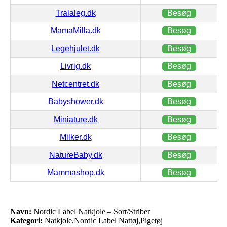
Tralaleg.dk
Besøg
MamaMilla.dk
Besøg
Legehjulet.dk
Besøg
Livrig.dk
Besøg
Netcentret.dk
Besøg
Babyshower.dk
Besøg
Miniature.dk
Besøg
Milker.dk
Besøg
NatureBaby.dk
Besøg
Mammashop.dk
Besøg
Navn:
Nordic Label Natkjole – Sort/Striber
Kategori:
Natkjole,Nordic Label Nattøj,Pigetøj