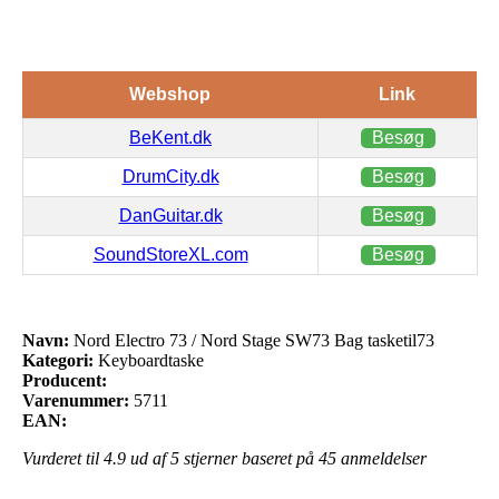
Webshop
Link
BeKent.dk
Besøg
DrumCity.dk
Besøg
DanGuitar.dk
Besøg
SoundStoreXL.com
Besøg
Navn:
Nord Electro 73 / Nord Stage SW73 Bag tasketil73
Kategori:
Keyboardtaske
Producent:
Varenummer:
5711
EAN:
Vurderet til
4.9
ud af 5 stjerner baseret på
45
anmeldelser