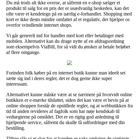
Du må trods alt ikke overse, at såfremt en e-shop sælger et
produkt til salg for en pris der er usædvanlig beskeden, kan det
ofte være et kendetegn på en uærlig e-forhandler. Shopping med
kort er ikke desto mindre omfattet af et regulativ, der hjælper os
overfor svindlende internet shops.
Vi går generelt ind for handler med kort eller betalinger med
mobilen. Alternativt kan du drage nytte af en afdragsordning
som eksempelvis ViaBill, for så vidt du ønsker at betale beløbet
af flere omgange.
Forinden folk køber på en internet butik kunne man ideelt set
sætte sig ind i deres regler, det er dog gerne ikke super
interessant.
Alternativet kunne måske være at se nærmere på hvorvidt online
butikken er e-mærke tilsluttet, siden det kan være et bevis på at
online shoppen forstår de opstillede regler, og at webbutikken fra
tid til anden revideres af fagfolk som har nøje kendskab til
vedtægterne på området. Det er en rigtig god anledning til
hjælpende service, såfremt du skulle få udfordringer med din
bestilling.
Tillige slår vi et slag for at kunden er vaks omkring de vigtigste