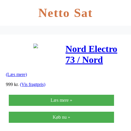
Netto Sat
Nord Electro
73 / Nord
Stage SW73
(Læs mere)
Bag tasketil73
999
kr.
(Vis fragtpris)
Læs mere »
Køb nu »