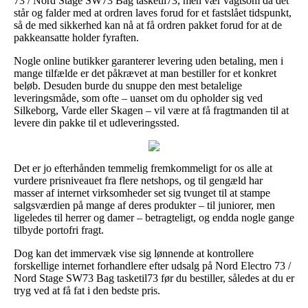
73 / Nord Stage SW73 Bag tasketil73, men vær vagtsom da det
står og falder med at ordren laves forud for et fastslået tidspunkt,
så de med sikkerhed kan nå at få ordren pakket forud for at de
pakkeansatte holder fyraften.
Nogle online butikker garanterer levering uden betaling, men i
mange tilfælde er det påkrævet at man bestiller for et konkret
beløb. Desuden burde du snuppe den mest betalelige
leveringsmåde, som ofte – uanset om du opholder sig ved
Silkeborg, Varde eller Skagen – vil være at få fragtmanden til at
levere din pakke til et udleveringssted.
Det er jo efterhånden temmelig fremkommeligt for os alle at
vurdere prisniveauet fra flere netshops, og til gengæld har
masser af internet virksomheder set sig tvunget til at stampe
salgsværdien på mange af deres produkter – til juniorer, men
ligeledes til herrer og damer – betragteligt, og endda nogle gange
tilbyde portofri fragt.
Dog kan det immervæk vise sig lønnende at kontrollere
forskellige internet forhandlere efter udsalg på Nord Electro 73 /
Nord Stage SW73 Bag tasketil73 før du bestiller, således at du er
tryg ved at få fat i den bedste pris.