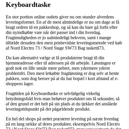
Keyboardtaske
En stor portion online outlets giver nu om stunder alverdens
leveringsformer. En af de mest almindelige er nu om dage at få
bragt ordren til en pakkeshop, og så kan du bare gå forbi efter
din nyindkøbte vare når det passer ind i din hverdag.
Fragtmuligheden er jo ualmindeligt bekvem, samt i mange
tilfælde desuden den mest prisbevidste leveringsmetode ved køb
af Nord Electro 73 / Nord Stage SW73 Bag tasketil73.
Du kan alternativt vælge at få produkterne bragt til din
hjemmeadresse eller til adressen på dit arbejde. Løsningen er
godt nok en lille smule mere pebret, men ydermere yderst
problemfri. Den mest letkøbte fragtløsning er dog selv at hente
pakken, som dog beroer på at du har bopæl i kort afstand af e-
shoppens lager.
Fragttiden på Keyboardtaske er selvfølgelig virkelig
betydningsfuld hvis man behøver produktet om få sekunder, så
af den grund er det helt på sin plads at du tjekker det anslåede
leveringstidspunkt på det pågældende produkt.
En hel del shops på nettet præsterer levering på næste hverdag
på en lang række af deres produkter, eksempelvis Nord Electro