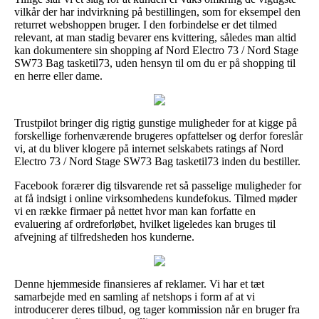
vilkår der har indvirkning på bestillingen, som for eksempel den
returret webshoppen bruger. I den forbindelse er det tilmed
relevant, at man stadig bevarer ens kvittering, således man altid
kan dokumentere sin shopping af Nord Electro 73 / Nord Stage
SW73 Bag tasketil73, uden hensyn til om du er på shopping til
en herre eller dame.
Trustpilot bringer dig rigtig gunstige muligheder for at kigge på
forskellige forhenværende brugeres opfattelser og derfor foreslår
vi, at du bliver klogere på internet selskabets ratings af Nord
Electro 73 / Nord Stage SW73 Bag tasketil73 inden du bestiller.
Facebook forærer dig tilsvarende ret så passelige muligheder for
at få indsigt i online virksomhedens kundefokus. Tilmed møder
vi en række firmaer på nettet hvor man kan forfatte en
evaluering af ordreforløbet, hvilket ligeledes kan bruges til
afvejning af tilfredsheden hos kunderne.
Denne hjemmeside finansieres af reklamer. Vi har et tæt
samarbejde med en samling af netshops i form af at vi
introducerer deres tilbud, og tager kommission når en bruger fra