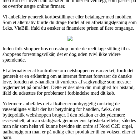
med kort er i hvert fald dækket ind under en vedtægt, som passer på
os overfor uægte online firmaer.
Vi anbefaler generelt kortbestillinger eller betalinger med mobilen.
Som et alternativ burde du drage fordel af en afbetalingsløsning som
f.eks. ViaBill, ifald du ønsker at finansiere prisen af flere omgange.
Inden folk shopper hos en e-shop burde de reelt tage stilling til e-
shoppens forretningsvilkår, det er dog uden tvivl ikke videre
spændende.
Et alternativ er at kontrollere om netshoppen er e-mærket, fordi det
generelt er en erklæring om at internet firmaet forsvarer de danske
love, foruden at e-handlen tit vurderes af sagkyndige som mestrer
reglementet på området. Dette er desuden din mulighed for bistand,
ifald du udsættes for problemer i forbindelse med dit køb.
Ydermere anbefales det at køber er omhyggelig omkring de
væsentligste vilkår der har betydning for handlen, f.eks. den
byttepolitik webshoppen bruger. I den relation er det ydermere
essesentielt, at man stadigvæk gemmer ens købsbekræftelse, således
man når som helst vil kunne bevidne sin ordre af Nord C2D orgel,
uafhængig om man er på udkig efter produkter til en voksen eller et
barn.