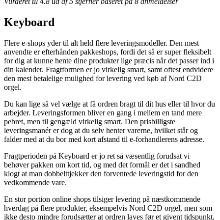
Vurderet til
4.8
ud af 5 stjerner baseret på
8
anmeldelser
Keyboard
Flere e-shops yder til alt held flere leveringsmodeller. Den mest
anvendte er efterhånden pakkeshops, fordi det så er super fleksibelt
for dig at kunne hente dine produkter lige præcis når det passer ind i
din kalender. Fragtformen er jo virkelig smart, samt oftest endvidere
den mest betalelige mulighed for levering ved køb af Nord C2D
orgel.
Du kan lige så vel vælge at få ordren bragt til dit hus eller til hvor du
arbejder. Leveringsformen bliver en gang i mellem en tand mere
pebret, men til gengæld virkelig smart. Den prisbilligste
leveringsmanér er dog at du selv henter varerne, hvilket står og
falder med at du bor med kort afstand til e-forhandlerens adresse.
Fragtperioden på Keyboard er jo ret så væsentlig forudsat vi
behøver pakken om kort tid, og med det formål er det i sandhed
klogt at man dobbelttjekker den forventede leveringstid for den
vedkommende vare.
En stor portion online shops tilsiger levering på næstkommende
hverdag på flere produkter, eksempelvis Nord C2D orgel, men som
ikke desto mindre forudsætter at ordren laves før et givent tidspunkt,