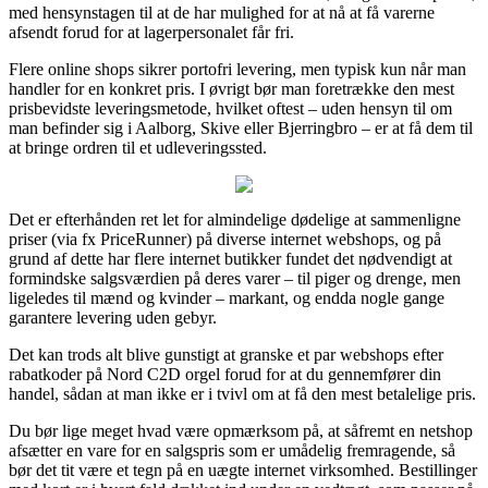
med hensynstagen til at de har mulighed for at nå at få varerne
afsendt forud for at lagerpersonalet får fri.
Flere online shops sikrer portofri levering, men typisk kun når man
handler for en konkret pris. I øvrigt bør man foretrække den mest
prisbevidste leveringsmetode, hvilket oftest – uden hensyn til om
man befinder sig i Aalborg, Skive eller Bjerringbro – er at få dem til
at bringe ordren til et udleveringssted.
Det er efterhånden ret let for almindelige dødelige at sammenligne
priser (via fx PriceRunner) på diverse internet webshops, og på
grund af dette har flere internet butikker fundet det nødvendigt at
formindske salgsværdien på deres varer – til piger og drenge, men
ligeledes til mænd og kvinder – markant, og endda nogle gange
garantere levering uden gebyr.
Det kan trods alt blive gunstigt at granske et par webshops efter
rabatkoder på Nord C2D orgel forud for at du gennemfører din
handel, sådan at man ikke er i tvivl om at få den mest betalelige pris.
Du bør lige meget hvad være opmærksom på, at såfremt en netshop
afsætter en vare for en salgspris som er umådelig fremragende, så
bør det tit være et tegn på en uægte internet virksomhed. Bestillinger