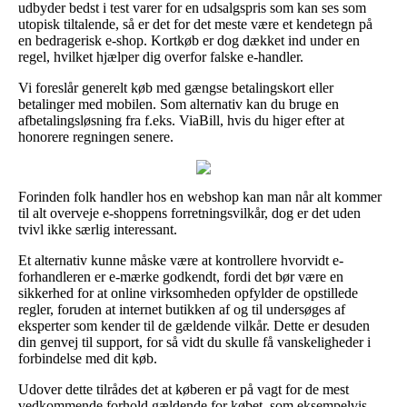
udbyder bedst i test varer for en udsalgspris som kan ses som
utopisk tiltalende, så er det for det meste være et kendetegn på
en bedragerisk e-shop. Kortkøb er dog dækket ind under en
regel, hvilket hjælper dig overfor falske e-handler.
Vi foreslår generelt køb med gængse betalingskort eller
betalinger med mobilen. Som alternativ kan du bruge en
afbetalingsløsning fra f.eks. ViaBill, hvis du higer efter at
honorere regningen senere.
Forinden folk handler hos en webshop kan man når alt kommer
til alt overveje e-shoppens forretningsvilkår, dog er det uden
tvivl ikke særlig interessant.
Et alternativ kunne måske være at kontrollere hvorvidt e-
forhandleren er e-mærke godkendt, fordi det bør være en
sikkerhed for at online virksomheden opfylder de opstillede
regler, foruden at internet butikken af og til undersøges af
eksperter som kender til de gældende vilkår. Dette er desuden
din genvej til support, for så vidt du skulle få vanskeligheder i
forbindelse med dit køb.
Udover dette tilrådes det at køberen er på vagt for de mest
vedkommende forhold gældende for købet, som eksempelvis