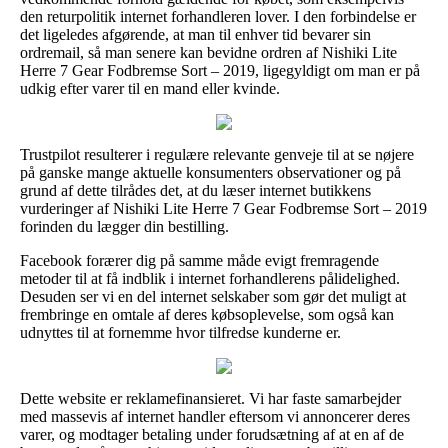
den returpolitik internet forhandleren lover. I den forbindelse er
det ligeledes afgørende, at man til enhver tid bevarer sin
ordremail, så man senere kan bevidne ordren af Nishiki Lite
Herre 7 Gear Fodbremse Sort – 2019, ligegyldigt om man er på
udkig efter varer til en mand eller kvinde.
Trustpilot resulterer i regulære relevante genveje til at se nøjere
på ganske mange aktuelle konsumenters observationer og på
grund af dette tilrådes det, at du læser internet butikkens
vurderinger af Nishiki Lite Herre 7 Gear Fodbremse Sort – 2019
forinden du lægger din bestilling.
Facebook forærer dig på samme måde evigt fremragende
metoder til at få indblik i internet forhandlerens pålidelighed.
Desuden ser vi en del internet selskaber som gør det muligt at
frembringe en omtale af deres købsoplevelse, som også kan
udnyttes til at fornemme hvor tilfredse kunderne er.
Dette website er reklamefinansieret. Vi har faste samarbejder
med massevis af internet handler eftersom vi annoncerer deres
varer, og modtager betaling under forudsætning af at en af de