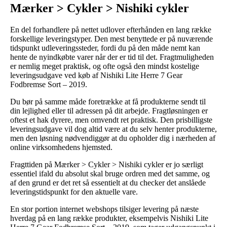
Mærker > Cykler > Nishiki cykler
En del forhandlere på nettet udlover efterhånden en lang række
forskellige leveringstyper. Den mest benyttede er på nuværende
tidspunkt udleveringssteder, fordi du på den måde nemt kan
hente de nyindkøbte varer når der er tid til det. Fragtmuligheden
er nemlig meget praktisk, og ofte også den mindst kostelige
leveringsudgave ved køb af Nishiki Lite Herre 7 Gear
Fodbremse Sort – 2019.
Du bør på samme måde foretrække at få produkterne sendt til
din lejlighed eller til adressen på dit arbejde. Fragtløsningen er
oftest et hak dyrere, men omvendt ret praktisk. Den prisbilligste
leveringsudgave vil dog altid være at du selv henter produkterne,
men den løsning nødvendiggør at du opholder dig i nærheden af
online virksomhedens hjemsted.
Fragttiden på Mærker > Cykler > Nishiki cykler er jo særligt
essentiel ifald du absolut skal bruge ordren med det samme, og
af den grund er det ret så essentielt at du checker det anslåede
leveringstidspunkt for den aktuelle vare.
En stor portion internet webshops tilsiger levering på næste
hverdag på en lang række produkter, eksempelvis Nishiki Lite