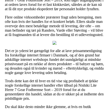
Herre 7 Gear Fodbremse Sort – 2019, som tager udgangspunkt i
at ordren laves forud for et fast klokkeslæt, således at de kan nå
at få dit nye produkt ekspederet før personalet holder fyraften.
Flere online virksomheder præsterer fragt uden beregning, men
ofte kun hvis der handles for et konkret beløb. Ellers skulle man
overveje den mest betalelige metode til levering, der ofte – om
man befinder sig tæt på Randers, Varde eller Støvring – vil blive
at få fragtmanden til at levere din bestilling til et udleveringssted.
Det er jo yderst let gængeligt for alle at lave prissammenligning
fra forskellige internet firmaer i Danmark, og af den grund har
adskillige internet webshops fundet det uundgåeligt at mindske
prisniveauet på en række af deres produkter – til babyer og børn,
og desuden også til kvinder og mænd – eftertrykkeligt, og endda
nogle gange love levering uden betaling.
Trods dette kan det til hver en tid vise sig profitabelt at tjekke
nogle forskellige internet handler efter tilbud på Nishiki Lite
Herre 7 Gear Fodbremse Sort – 2019 forud for at du
gennemfører din handel, sådan at du er sikker på at indhente den
prisbilligste pris.
Du skal ikke desto mindre ikke glemme, at hvis en butik