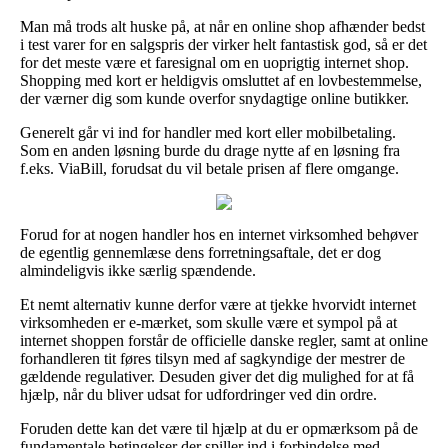
Man må trods alt huske på, at når en online shop afhænder bedst
i test varer for en salgspris der virker helt fantastisk god, så er det
for det meste være et faresignal om en uoprigtig internet shop.
Shopping med kort er heldigvis omsluttet af en lovbestemmelse,
der værner dig som kunde overfor snydagtige online butikker.
Generelt går vi ind for handler med kort eller mobilbetaling.
Som en anden løsning burde du drage nytte af en løsning fra
f.eks. ViaBill, forudsat du vil betale prisen af flere omgange.
Forud for at nogen handler hos en internet virksomhed behøver
de egentlig gennemlæse dens forretningsaftale, det er dog
almindeligvis ikke særlig spændende.
Et nemt alternativ kunne derfor være at tjekke hvorvidt internet
virksomheden er e-mærket, som skulle være et sympol på at
internet shoppen forstår de officielle danske regler, samt at online
forhandleren tit føres tilsyn med af sagkyndige der mestrer de
gældende regulativer. Desuden giver det dig mulighed for at få
hjælp, når du bliver udsat for udfordringer ved din ordre.
Foruden dette kan det være til hjælp at du er opmærksom på de
fundamentale betingelser der spiller ind i forbindelse med