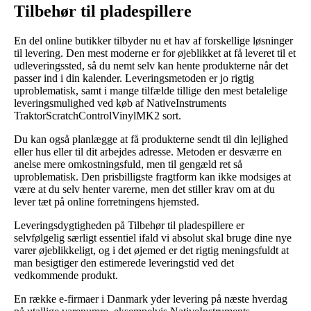
Tilbehør til pladespillere
En del online butikker tilbyder nu et hav af forskellige løsninger
til levering. Den mest moderne er for øjeblikket at få leveret til et
udleveringssted, så du nemt selv kan hente produkterne når det
passer ind i din kalender. Leveringsmetoden er jo rigtig
uproblematisk, samt i mange tilfælde tillige den mest betalelige
leveringsmulighed ved køb af NativeInstruments
TraktorScratchControlVinylMK2 sort.
Du kan også planlægge at få produkterne sendt til din lejlighed
eller hus eller til dit arbejdes adresse. Metoden er desværre en
anelse mere omkostningsfuld, men til gengæld ret så
uproblematisk. Den prisbilligste fragtform kan ikke modsiges at
være at du selv henter varerne, men det stiller krav om at du
lever tæt på online forretningens hjemsted.
Leveringsdygtigheden på Tilbehør til pladespillere er
selvfølgelig særligt essentiel ifald vi absolut skal bruge dine nye
varer øjeblikkeligt, og i det øjemed er det rigtig meningsfuldt at
man besigtiger den estimerede leveringstid ved det
vedkommende produkt.
En række e-firmaer i Danmark yder levering på næste hverdag