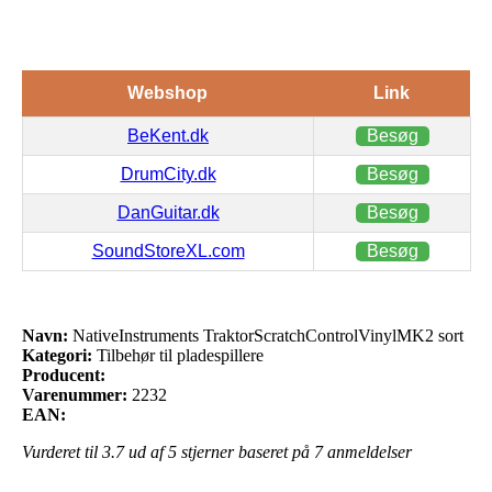
Webshop
Link
BeKent.dk
Besøg
DrumCity.dk
Besøg
DanGuitar.dk
Besøg
SoundStoreXL.com
Besøg
Navn:
NativeInstruments TraktorScratchControlVinylMK2 sort
Kategori:
Tilbehør til pladespillere
Producent:
Varenummer:
2232
EAN:
Vurderet til
3.7
ud af 5 stjerner baseret på
7
anmeldelser