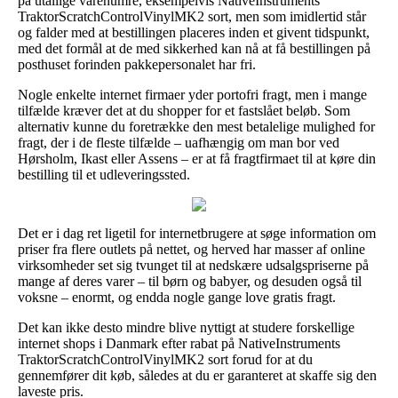
på utallige varenumre, eksempelvis NativeInstruments
TraktorScratchControlVinylMK2 sort, men som imidlertid står
og falder med at bestillingen placeres inden et givent tidspunkt,
med det formål at de med sikkerhed kan nå at få bestillingen på
posthuset forinden pakkepersonalet har fri.
Nogle enkelte internet firmaer yder portofri fragt, men i mange
tilfælde kræver det at du shopper for et fastslået beløb. Som
alternativ kunne du foretrække den mest betalelige mulighed for
fragt, der i de fleste tilfælde – uafhængig om man bor ved
Hørsholm, Ikast eller Assens – er at få fragtfirmaet til at køre din
bestilling til et udleveringssted.
Det er i dag ret ligetil for internetbrugere at søge information om
priser fra flere outlets på nettet, og herved har masser af online
virksomheder set sig tvunget til at nedskære udsalgspriserne på
mange af deres varer – til børn og babyer, og desuden også til
voksne – enormt, og endda nogle gange love gratis fragt.
Det kan ikke desto mindre blive nyttigt at studere forskellige
internet shops i Danmark efter rabat på NativeInstruments
TraktorScratchControlVinylMK2 sort forud for at du
gennemfører dit køb, således at du er garanteret at skaffe sig den
laveste pris.