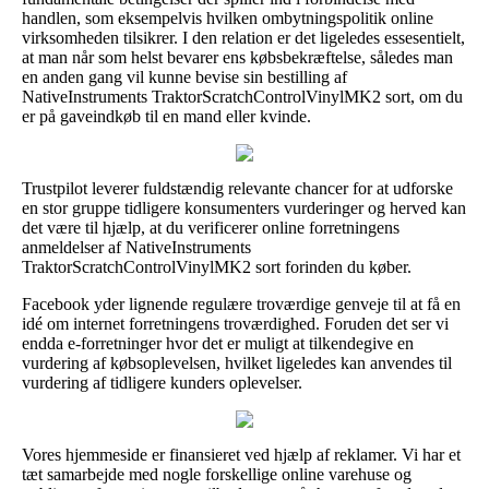
handlen, som eksempelvis hvilken ombytningspolitik online
virksomheden tilsikrer. I den relation er det ligeledes essesentielt,
at man når som helst bevarer ens købsbekræftelse, således man
en anden gang vil kunne bevise sin bestilling af
NativeInstruments TraktorScratchControlVinylMK2 sort, om du
er på gaveindkøb til en mand eller kvinde.
Trustpilot leverer fuldstændig relevante chancer for at udforske
en stor gruppe tidligere konsumenters vurderinger og herved kan
det være til hjælp, at du verificerer online forretningens
anmeldelser af NativeInstruments
TraktorScratchControlVinylMK2 sort forinden du køber.
Facebook yder lignende regulære troværdige genveje til at få en
idé om internet forretningens troværdighed. Foruden det ser vi
endda e-forretninger hvor det er muligt at tilkendegive en
vurdering af købsoplevelsen, hvilket ligeledes kan anvendes til
vurdering af tidligere kunders oplevelser.
Vores hjemmeside er finansieret ved hjælp af reklamer. Vi har et
tæt samarbejde med nogle forskellige online varehuse og