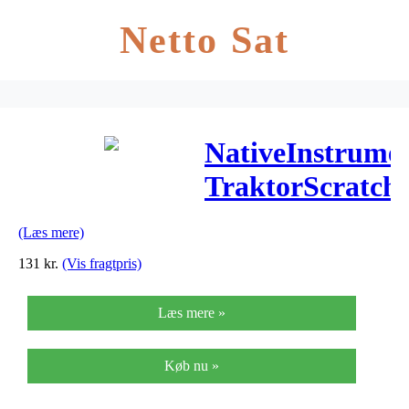
Netto Sat
NativeInstrume
TraktorScratch
sort
(Læs mere)
131
kr.
(Vis fragtpris)
Læs mere »
Køb nu »