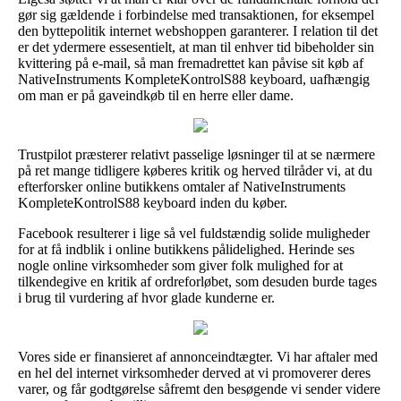
gør sig gældende i forbindelse med transaktionen, for eksempel
den byttepolitik internet webshoppen garanterer. I relation til det
er det ydermere essesentielt, at man til enhver tid bibeholder sin
kvittering på e-mail, så man fremadrettet kan påvise sit køb af
NativeInstruments KompleteKontrolS88 keyboard, uafhængig
om man er på gaveindkøb til en herre eller dame.
Trustpilot præsterer relativt passelige løsninger til at se nærmere
på ret mange tidligere køberes kritik og herved tilråder vi, at du
efterforsker online butikkens omtaler af NativeInstruments
KompleteKontrolS88 keyboard inden du køber.
Facebook resulterer i lige så vel fuldstændig solide muligheder
for at få indblik i online butikkens pålidelighed. Herinde ses
nogle online virksomheder som giver folk mulighed for at
tilkendegive en kritik af ordreforløbet, som desuden burde tages
i brug til vurdering af hvor glade kunderne er.
Vores side er finansieret af annonceindtægter. Vi har aftaler med
en hel del internet virksomheder derved at vi promoverer deres
varer, og får godtgørelse såfremt den besøgende vi sender videre