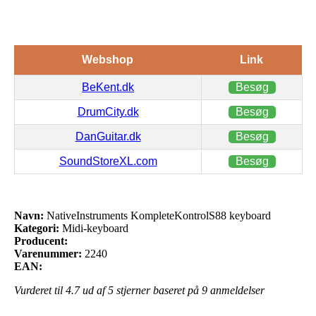
Webshop
Link
BeKent.dk
Besøg
DrumCity.dk
Besøg
DanGuitar.dk
Besøg
SoundStoreXL.com
Besøg
Navn:
NativeInstruments KompleteKontrolS88 keyboard
Kategori:
Midi-keyboard
Producent:
Varenummer:
2240
EAN:
Vurderet til
4.7
ud af 5 stjerner baseret på
9
anmeldelser