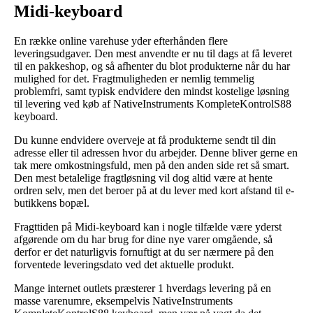
Midi-keyboard
En række online varehuse yder efterhånden flere
leveringsudgaver. Den mest anvendte er nu til dags at få leveret
til en pakkeshop, og så afhenter du blot produkterne når du har
mulighed for det. Fragtmuligheden er nemlig temmelig
problemfri, samt typisk endvidere den mindst kostelige løsning
til levering ved køb af NativeInstruments KompleteKontrolS88
keyboard.
Du kunne endvidere overveje at få produkterne sendt til din
adresse eller til adressen hvor du arbejder. Denne bliver gerne en
tak mere omkostningsfuld, men på den anden side ret så smart.
Den mest betalelige fragtløsning vil dog altid være at hente
ordren selv, men det beroer på at du lever med kort afstand til e-
butikkens bopæl.
Fragttiden på Midi-keyboard kan i nogle tilfælde være yderst
afgørende om du har brug for dine nye varer omgående, så
derfor er det naturligvis fornuftigt at du ser nærmere på den
forventede leveringsdato ved det aktuelle produkt.
Mange internet outlets præsterer 1 hverdags levering på en
masse varenumre, eksempelvis NativeInstruments