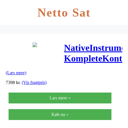
Netto Sat
NativeInstrume
KompleteKontr
keyboard
(Læs mere)
7398
kr.
(Vis fragtpris)
Læs mere »
Køb nu »