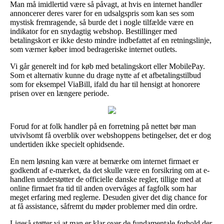
Man må imidlertid være så påvagt, at hvis en internet handler
annoncerer deres varer for en udsalgspris som kan ses som
mystisk fremragende, så burde det i nogle tilfælde være en
indikator for en snydagtig webshop. Bestillinger med
betalingskort er ikke desto mindre indbefattet af en retningslinje,
som værner køber imod bedrageriske internet outlets.
Vi går generelt ind for køb med betalingskort eller MobilePay.
Som et alternativ kunne du drage nytte af et afbetalingstilbud
som for eksempel ViaBill, ifald du har til hensigt at honorere
prisen over en længere periode.
Forud for at folk handler på en forretning på nettet bør man
utvivlsomt få overblik over webshoppens betingelser, det er dog
undertiden ikke specielt ophidsende.
En nem løsning kan være at bemærke om internet firmaet er
godkendt af e-mærket, da det skulle være en forsikring om at e-
handlen understøtter de officielle danske regler, tillige med at
online firmaet fra tid til anden overvåges af fagfolk som har
meget erfaring med reglerne. Desuden giver det dig chance for
at få assistance, såfremt du møder problemer med din ordre.
Ligeså støtter vi at man er klar over de fundamentale forhold der