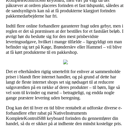
KompleteKontrolS88 keyboard, men vær på vagt da det
påkræver at ordren placeres forinden et fast tidspunkt, således at
de sandsynligvis kan nå at få produkterne klargjort forinden
pakkemedarbejderne har fri.
Indtil flere online forhandlere garanterer fragt uden gebyr, men i
reglen er det så præmissen at der bestilles for et fastslået beløb. I
øvrigt bør du beslutte sig for den mest prisbevidste
leveringsudgave, hvilket i mange tilfælde – ligegyldigt om man
befinder sig tæt på Køge, Brønderslev eller Hammel – vil blive
at få kørt produkterne til en pakkeshop.
Det er efterhånden rigtig smertefrit for enhver at sammenholde
priser i blandt flere internet handler, og på grund af dette har
langt de fleste internet shops set sig nødsaget til at reducere
salgsværdien på en række af deres produkter – til børn, lige så
vel som til kvinder og mænd – betragteligt, og endda nogle
gange præstere levering uden beregning.
Dog kan det til hver en tid blive rentabelt at udforske diverse e-
forhandlere efter rabat på NativeInstruments
KompleteKontrolS88 keyboard forinden du gennemfører din
handel, så du er sikker på at indhente den mindst kostelige pris.