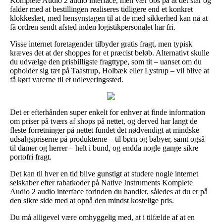
Komplete Audio 2 audio interface, men vær obs på at det står og
falder med at bestillingen realiseres tidligere end et konkret
klokkeslæt, med hensynstagen til at de med sikkerhed kan nå at
få ordren sendt afsted inden logistikpersonalet har fri.
Visse internet foretagender tilbyder gratis fragt, men typisk
kræves det at der shoppes for et præcist beløb. Alternativt skulle
du udvælge den prisbilligste fragttype, som tit – uanset om du
opholder sig tæt på Taastrup, Holbæk eller Lystrup – vil blive at
få kørt varerne til et udleveringssted.
Det er efterhånden super enkelt for enhver at finde information
om priser på tværs af shops på nettet, og derved har langt de
fleste forretninger på nettet fundet det nødvendigt at mindske
udsalgspriserne på produkterne – til børn og babyer, samt også
til damer og herrer – helt i bund, og endda nogle gange sikre
portofri fragt.
Det kan til hver en tid blive gunstigt at studere nogle internet
selskaber efter rabatkoder på Native Instruments Komplete
Audio 2 audio interface forinden du handler, således at du er på
den sikre side med at opnå den mindst kostelige pris.
Du må alligevel være omhyggelig med, at i tilfælde af at en