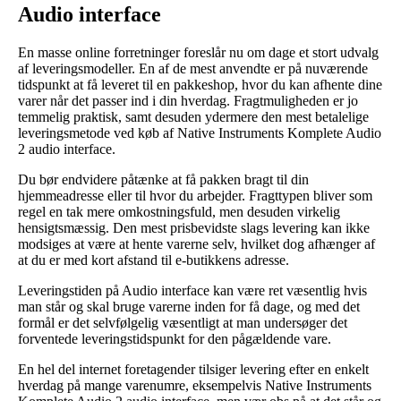
Audio interface
En masse online forretninger foreslår nu om dage et stort udvalg
af leveringsmodeller. En af de mest anvendte er på nuværende
tidspunkt at få leveret til en pakkeshop, hvor du kan afhente dine
varer når det passer ind i din hverdag. Fragtmuligheden er jo
temmelig praktisk, samt desuden ydermere den mest betalelige
leveringsmetode ved køb af Native Instruments Komplete Audio
2 audio interface.
Du bør endvidere påtænke at få pakken bragt til din
hjemmeadresse eller til hvor du arbejder. Fragttypen bliver som
regel en tak mere omkostningsfuld, men desuden virkelig
hensigtsmæssig. Den mest prisbevidste slags levering kan ikke
modsiges at være at hente varerne selv, hvilket dog afhænger af
at du er med kort afstand til e-butikkens adresse.
Leveringstiden på Audio interface kan være ret væsentlig hvis
man står og skal bruge varerne inden for få dage, og med det
formål er det selvfølgelig væsentligt at man undersøger det
forventede leveringstidspunkt for den pågældende vare.
En hel del internet foretagender tilsiger levering efter en enkelt
hverdag på mange varenumre, eksempelvis Native Instruments