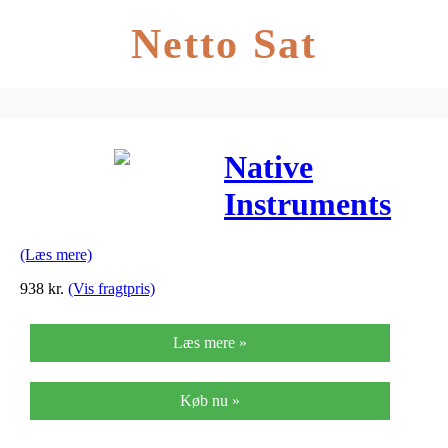
Netto Sat
Native
Instruments
Komplete
(Læs mere)
Audio 2 audio
938
kr.
(Vis fragtpris)
interface
Læs mere »
Køb nu »