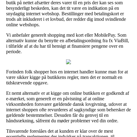
butik på nettet afsætter deres varer til en pris der kan ses som
besynderligt beskeden, kan det tit være en indikation på en
snydagtig internet webshop. Bestillinger med betalingskort er
trods alt inkluderet i et lovbud, der redder dig imod svindlende
online webshops.
Vi anbefaler generelt shopping med kort eller MobilePay. Som
alternativ kunne du benytte en afbetalingsordning fra fx ViaBill,
i tilfælde af at du har til hensigt at finansiere pengene over en
periode.
Forinden folk shopper hos en internet handler kunne man for at
være sikker kigge på butikkens regler, men det er normalt en
tidskrævende opgave.
Et nemt alternativ er at kigge om online butikken er godkendt af
e-mærket, som generelt er en påvisning af at online
virksomheden forsvarer gældende dansk lovgivning, udover at
internet shoppen ofte revurderes af sagkyndige som behersker de
gældende bestemmelser. Desuden får du genvej til en
håndsrækning, såfremt du møder problemer ved din ordre.
Tilsvarende foreslåes det at kunden er klar over de mest
essentielle reglementer der indvirker på transaktionen, til