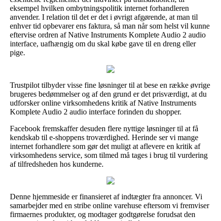
eksempel hvilken ombytningspolitik internet forhandleren
anvender. I relation til det er det i øvrigt afgørende, at man til
enhver tid opbevarer ens faktura, så man når som helst vil kunne
eftervise ordren af Native Instruments Komplete Audio 2 audio
interface, uafhængig om du skal købe gave til en dreng eller
pige.
Trustpilot tilbyder visse fine løsninger til at bese en række øvrige
brugeres bedømmelser og af den grund er det prisværdigt, at du
udforsker online virksomhedens kritik af Native Instruments
Komplete Audio 2 audio interface forinden du shopper.
Facebook fremskaffer desuden flere nyttige løsninger til at få
kendskab til e-shoppens troværdighed. Herinde ser vi mange
internet forhandlere som gør det muligt at aflevere en kritik af
virksomhedens service, som tilmed må tages i brug til vurdering
af tilfredsheden hos kunderne.
Denne hjemmeside er finansieret af indtægter fra annoncer. Vi
samarbejder med en stribe online varehuse eftersom vi fremviser
firmaernes produkter, og modtager godtgørelse forudsat den