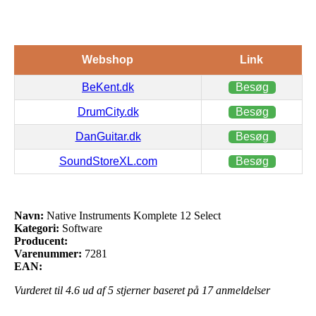
Webshop
Link
BeKent.dk
Besøg
DrumCity.dk
Besøg
DanGuitar.dk
Besøg
SoundStoreXL.com
Besøg
Navn:
Native Instruments Komplete 12 Select
Kategori:
Software
Producent:
Varenummer:
7281
EAN:
Vurderet til
4.6
ud af 5 stjerner baseret på
17
anmeldelser