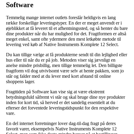
Software
Temmelig mange internet outlets foreslår heldigvis en lang
række forskellige leveringstyper. En der er meget anvendt er i
øjeblikket at få leveret til et afhentningssted, og så henter du bare
dine produkter når du har mulighed for det. Fragtformen er altså
meget enkel, samt ofte ydermere den mest letkøbte metode til
levering ved køb af Native Instruments Komplete 12 Select.
Du kan tillige vælge at få produkterne sendt til din lejlighed eller
hus eller til når du er på job. Metoden viser sig jævnligt en
anelse mindre prisbillig, men tillige temmelig let. Den billigste
fragtform vil dog utvivlsomt være selv at hente pakken, som jo
står og falder med at du lever med kort afstand til online
shoppens lager.
Fragttiden på Software kan vise sig at være ekstremt
betydningsfuld såfremt vi står og skal bruge dine nye produkter
inden for kort tid, så herved er det sandelig essentielt at du
efterser det forventede leveringstidspunkt for den respektive
vare.
En del internet forretninger lover dag-til-dag fragt på deres
favorit varer, eksempelvis Native Instruments Komplete 12