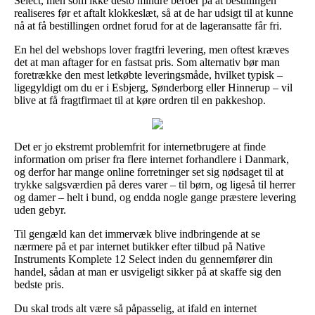
Select, men som ikke desto mindre beroer på at bestillingen
realiseres før et aftalt klokkeslæt, så at de har udsigt til at kunne
nå at få bestillingen ordnet forud for at de lageransatte får fri.
En hel del webshops lover fragtfri levering, men oftest kræves
det at man aftager for en fastsat pris. Som alternativ bør man
foretrække den mest letkøbte leveringsmåde, hvilket typisk –
ligegyldigt om du er i Esbjerg, Sønderborg eller Hinnerup – vil
blive at få fragtfirmaet til at køre ordren til en pakkeshop.
Det er jo ekstremt problemfrit for internetbrugere at finde
information om priser fra flere internet forhandlere i Danmark,
og derfor har mange online forretninger set sig nødsaget til at
trykke salgsværdien på deres varer – til børn, og ligeså til herrer
og damer – helt i bund, og endda nogle gange præstere levering
uden gebyr.
Til gengæld kan det immervæk blive indbringende at se
nærmere på et par internet butikker efter tilbud på Native
Instruments Komplete 12 Select inden du gennemfører din
handel, sådan at man er usvigeligt sikker på at skaffe sig den
bedste pris.
Du skal trods alt være så påpasselig, at ifald en internet