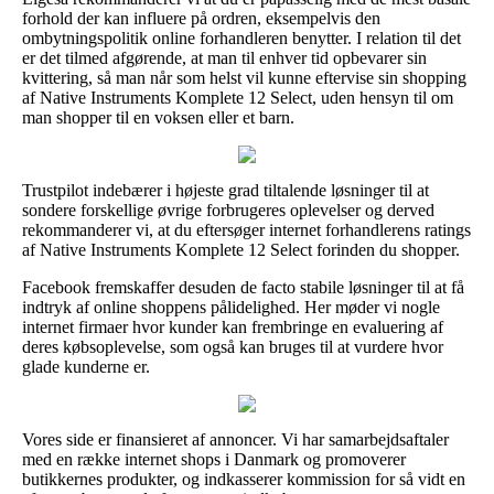
forhold der kan influere på ordren, eksempelvis den
ombytningspolitik online forhandleren benytter. I relation til det
er det tilmed afgørende, at man til enhver tid opbevarer sin
kvittering, så man når som helst vil kunne eftervise sin shopping
af Native Instruments Komplete 12 Select, uden hensyn til om
man shopper til en voksen eller et barn.
Trustpilot indebærer i højeste grad tiltalende løsninger til at
sondere forskellige øvrige forbrugeres oplevelser og derved
rekommanderer vi, at du eftersøger internet forhandlerens ratings
af Native Instruments Komplete 12 Select forinden du shopper.
Facebook fremskaffer desuden de facto stabile løsninger til at få
indtryk af online shoppens pålidelighed. Her møder vi nogle
internet firmaer hvor kunder kan frembringe en evaluering af
deres købsoplevelse, som også kan bruges til at vurdere hvor
glade kunderne er.
Vores side er finansieret af annoncer. Vi har samarbejdsaftaler
med en række internet shops i Danmark og promoverer
butikkernes produkter, og indkasserer kommission for så vidt en