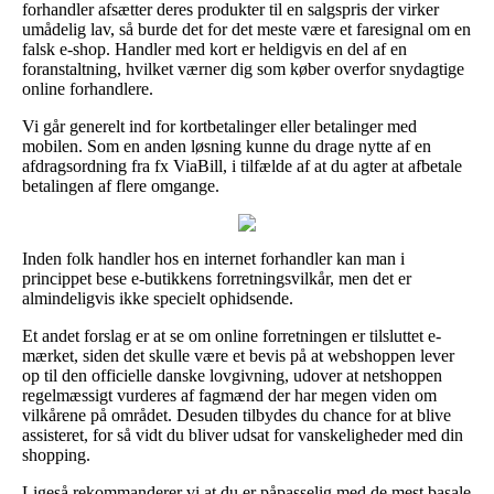
forhandler afsætter deres produkter til en salgspris der virker
umådelig lav, så burde det for det meste være et faresignal om en
falsk e-shop. Handler med kort er heldigvis en del af en
foranstaltning, hvilket værner dig som køber overfor snydagtige
online forhandlere.
Vi går generelt ind for kortbetalinger eller betalinger med
mobilen. Som en anden løsning kunne du drage nytte af en
afdragsordning fra fx ViaBill, i tilfælde af at du agter at afbetale
betalingen af flere omgange.
Inden folk handler hos en internet forhandler kan man i
princippet bese e-butikkens forretningsvilkår, men det er
almindeligvis ikke specielt ophidsende.
Et andet forslag er at se om online forretningen er tilsluttet e-
mærket, siden det skulle være et bevis på at webshoppen lever
op til den officielle danske lovgivning, udover at netshoppen
regelmæssigt vurderes af fagmænd der har megen viden om
vilkårene på området. Desuden tilbydes du chance for at blive
assisteret, for så vidt du bliver udsat for vanskeligheder med din
shopping.
Ligeså rekommanderer vi at du er påpasselig med de mest basale