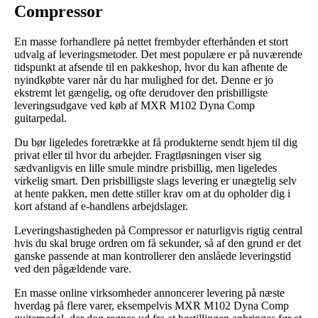
Compressor
En masse forhandlere på nettet frembyder efterhånden et stort
udvalg af leveringsmetoder. Det mest populære er på nuværende
tidspunkt at afsende til en pakkeshop, hvor du kan afhente de
nyindkøbte varer når du har mulighed for det. Denne er jo
ekstremt let gængelig, og ofte derudover den prisbilligste
leveringsudgave ved køb af MXR M102 Dyna Comp
guitarpedal.
Du bør ligeledes foretrække at få produkterne sendt hjem til dig
privat eller til hvor du arbejder. Fragtløsningen viser sig
sædvanligvis en lille smule mindre prisbillig, men ligeledes
virkelig smart. Den prisbilligste slags levering er unægtelig selv
at hente pakken, men dette stiller krav om at du opholder dig i
kort afstand af e-handlens arbejdslager.
Leveringshastigheden på Compressor er naturligvis rigtig central
hvis du skal bruge ordren om få sekunder, så af den grund er det
ganske passende at man kontrollerer den anslåede leveringstid
ved den pågældende vare.
En masse online virksomheder annoncerer levering på næste
hverdag på flere varer, eksempelvis MXR M102 Dyna Comp