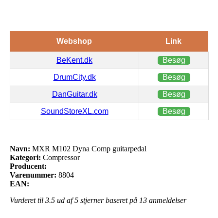
Webshop
Link
BeKent.dk
Besøg
DrumCity.dk
Besøg
DanGuitar.dk
Besøg
SoundStoreXL.com
Besøg
Navn:
MXR M102 Dyna Comp guitarpedal
Kategori:
Compressor
Producent:
Varenummer:
8804
EAN:
Vurderet til
3.5
ud af 5 stjerner baseret på
13
anmeldelser