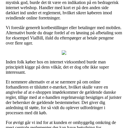
mystisk god, burde det tit være en indikation på en bedragerisk
internet webshop. Handler med kort er på den anden side
dækket ind under et reglement, hvilket sikrer køberen imod
svindlende online forretninger.
Vi foreslår generelt kortbestillinger eller betalinger med mobilen.
Alternativt burde du drage fordel af en løsning på afbetaling som
for eksempel ViaBill, ifald du efterspørger at betale pengene
over flere uger.
Inden folk køber hos en internet virksomhed burde man
principielt kigge på dens vilkår, det er dog ofte ikke super
interessant.
Et nemmere alternativ er at se nærmere på om online
forhandleren er tilsluttet e-mærket, hvilket skulle være en
angivelse af at e-shoppen imødekommer de gældende danske
regler, tillige med at e-handlen regelmæssigt besigtiges af jurister
der behersker de gældende bestemmelser. Det giver dig
anledning til støtte, for så vidt du oplever udfordringer i
processen med dit køb.
For øvrigt går vi ind for at kunden er omhyggelig omkring de
mest centrale reglementer der kan have betydning for