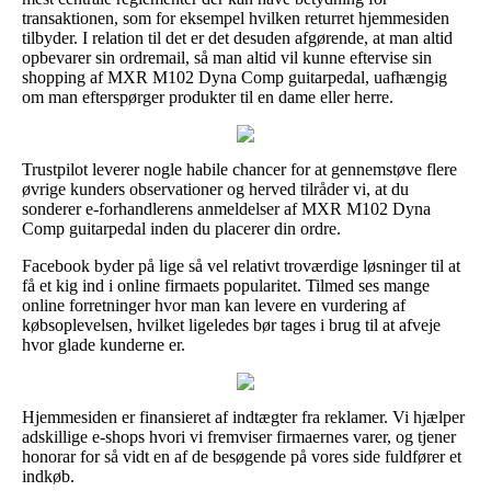
transaktionen, som for eksempel hvilken returret hjemmesiden
tilbyder. I relation til det er det desuden afgørende, at man altid
opbevarer sin ordremail, så man altid vil kunne eftervise sin
shopping af MXR M102 Dyna Comp guitarpedal, uafhængig
om man efterspørger produkter til en dame eller herre.
Trustpilot leverer nogle habile chancer for at gennemstøve flere
øvrige kunders observationer og herved tilråder vi, at du
sonderer e-forhandlerens anmeldelser af MXR M102 Dyna
Comp guitarpedal inden du placerer din ordre.
Facebook byder på lige så vel relativt troværdige løsninger til at
få et kig ind i online firmaets popularitet. Tilmed ses mange
online forretninger hvor man kan levere en vurdering af
købsoplevelsen, hvilket ligeledes bør tages i brug til at afveje
hvor glade kunderne er.
Hjemmesiden er finansieret af indtægter fra reklamer. Vi hjælper
adskillige e-shops hvori vi fremviser firmaernes varer, og tjener
honorar for så vidt en af de besøgende på vores side fuldfører et
indkøb.