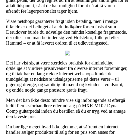
guitarpedal, der dog regnes ud fra at bestillingen anbringes før et
aftalt tidspunkt, så at de har mulighed for at nå at få varen
afsendt før lagerpersonalet tager hjem.
Visse netshops garanterer fragt uden betaling, men i mange
tilfælde er det betinget af at du indkøber for en fastsat sum.
Derudover burde du udvælge den mindst kostelige fragtmetode,
der ofte – om man befinder sig ved Holstebro, Lillerød eller
Hammel – er at få leveret ordren til et udleveringssted.
Det har vist sig at være særdeles praktisk for almindelige
dødelige at vurdere prisniveauet fra diverse internet forretninger,
og til tak har en lang række internet webshops fundet det
uundgåeligt at nedskære udsalgspriserne på deres varer – til
piger og drenge, og samtidig til mænd og kvinder – voldsomt,
og endda nogle gange præstere gratis fragt.
Men det kan ikke desto mindre vise sig indbringende at eftergå
indtil flere e-forhandlere efter udsalg på MXR M102 Dyna
Comp guitarpedal inden du bestiller, så du er tryg ved at antage
den laveste pris.
Du bør lige meget hvad ikke glemme, at såfremt en internet
handler sælger produkter til salg for en pris som anses for