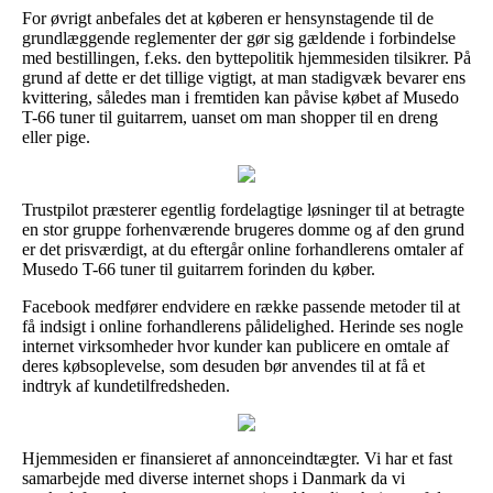
For øvrigt anbefales det at køberen er hensynstagende til de
grundlæggende reglementer der gør sig gældende i forbindelse
med bestillingen, f.eks. den byttepolitik hjemmesiden tilsikrer. På
grund af dette er det tillige vigtigt, at man stadigvæk bevarer ens
kvittering, således man i fremtiden kan påvise købet af Musedo
T-66 tuner til guitarrem, uanset om man shopper til en dreng
eller pige.
Trustpilot præsterer egentlig fordelagtige løsninger til at betragte
en stor gruppe forhenværende brugeres domme og af den grund
er det prisværdigt, at du eftergår online forhandlerens omtaler af
Musedo T-66 tuner til guitarrem forinden du køber.
Facebook medfører endvidere en række passende metoder til at
få indsigt i online forhandlerens pålidelighed. Herinde ses nogle
internet virksomheder hvor kunder kan publicere en omtale af
deres købsoplevelse, som desuden bør anvendes til at få et
indtryk af kundetilfredsheden.
Hjemmesiden er finansieret af annonceindtægter. Vi har et fast
samarbejde med diverse internet shops i Danmark da vi