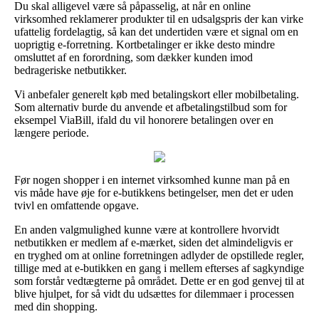
Du skal alligevel være så påpasselig, at når en online
virksomhed reklamerer produkter til en udsalgspris der kan virke
ufattelig fordelagtig, så kan det undertiden være et signal om en
uoprigtig e-forretning. Kortbetalinger er ikke desto mindre
omsluttet af en forordning, som dækker kunden imod
bedrageriske netbutikker.
Vi anbefaler generelt køb med betalingskort eller mobilbetaling.
Som alternativ burde du anvende et afbetalingstilbud som for
eksempel ViaBill, ifald du vil honorere betalingen over en
længere periode.
Før nogen shopper i en internet virksomhed kunne man på en
vis måde have øje for e-butikkens betingelser, men det er uden
tvivl en omfattende opgave.
En anden valgmulighed kunne være at kontrollere hvorvidt
netbutikken er medlem af e-mærket, siden det almindeligvis er
en tryghed om at online forretningen adlyder de opstillede regler,
tillige med at e-butikken en gang i mellem efterses af sagkyndige
som forstår vedtægterne på området. Dette er en god genvej til at
blive hjulpet, for så vidt du udsættes for dilemmaer i processen
med din shopping.