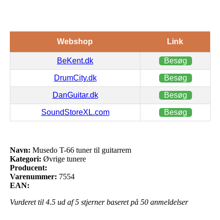
Webshop
Link
BeKent.dk
Besøg
DrumCity.dk
Besøg
DanGuitar.dk
Besøg
SoundStoreXL.com
Besøg
Navn:
Musedo T-66 tuner til guitarrem
Kategori:
Øvrige tunere
Producent:
Varenummer:
7554
EAN:
Vurderet til
4.5
ud af 5 stjerner baseret på
50
anmeldelser