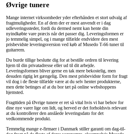
Øvrige tunere
Mange internet virksomheder yder efterhånden et stort udvalg af
fragtmuligheder. En af dem der er mest anvendt er i dag
udleveringssteder, fordi du dermed nemt kan hente din
nyindkøbte vare præcis når det passer dig. Leveringsformen er
jo temmelig simpel, og i mange tilfælde endvidere den mest
prisbevidste leveringsversion ved køb af Musedo T-66 tuner til
guitarrem.
Du burde tillige beslutte dig for at bestille ordren til levering
hjem til din privatadresse eller ud til dit arbejde.
Leveringsformen bliver gerne en tak mere bekostelig, men
desuden rigtig let gængelig. Den mest prisbevidste form for fragt
vil dog i de fleste tilfælde være at du selv henter produkterne,
men dette betinges af at du bor tæt på online webshoppens
hjemsted.
Fragttiden på Øvrige tunere er ret så vital hvis vi har behov for
dine nye varer lige om lidt, og herved er det forholdsvis relevant
at du kontrollerer den anslåede leveringsdato for det
vedkommende produkt.
Temmelig mange e-firmaer i Danmark stiller garanti om dag-til-