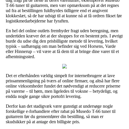
dag fragt på de fleste af deres varenumre, eksempelvis Musedo
T-66 tuner til guitarrem, men vær opmærksom på at det regnes
ud fra at bestillingen fuldbyrdes tidligere end et angivent
klokkeslæt, så de har udsigt til at kunne nå at få ordren fikset før
logistikmedarbejderne har fyraften.
En hel del online outlets frembyder fragt uden beregning, men
undertiden kræver det at der shoppes for en bestemt pris. I øvrigt
burde du udse dig den prisbilligste metode til levering, hvilket
typisk – uafhængig om man befinder sig ved Horsens, Varde
eller Hinnerup – vil være at få dem til at bringe dine varer til et
afhentningssted.
Det er efterhånden vældig simpelt for internetbrugere at lave
prissammenligning på tværs af online firmaer, og altså har flere
online virksomheder fundet det nødvendigt at reducere priserne
på varerne – til børn, men ligeledes til voksne – betydeligt, og
endda nogle gange sikre portofri levering.
Derfor kan det stadigvæk være gunstigt at undersøge nogle
forskellige e-forhandlere efter rabat på Musedo T-66 tuner til
guitarrem før du gennemfører din bestilling, så man er
skudsikker på at antage den billigste pris.