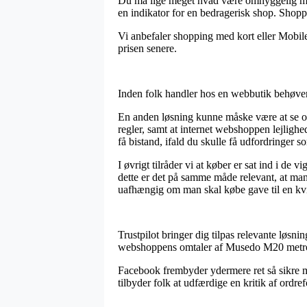
Du må lige meget hvad være omhyggelig med, a
en indikator for en bedragerisk shop. Shoppi
Vi anbefaler shopping med kort eller Mobil
prisen senere.
Inden folk handler hos en webbutik behøver 
En anden løsning kunne måske være at se om
regler, samt at internet webshoppen lejlighe
få bistand, ifald du skulle få udfordringer s
I øvrigt tilråder vi at køber er sat ind i de
dette er det på samme måde relevant, at ma
uafhængig om man skal købe gave til en kv
Trustpilot bringer dig tilpas relevante løsni
webshoppens omtaler af Musedo M20 metrono
Facebook frembyder ydermere ret så sikre mu
tilbyder folk at udfærdige en kritik af ordref