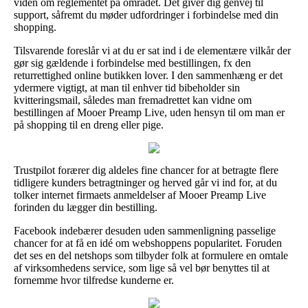
viden om reglementet på området. Det giver dig genvej til
support, såfremt du møder udfordringer i forbindelse med din
shopping.
Tilsvarende foreslår vi at du er sat ind i de elementære vilkår der
gør sig gældende i forbindelse med bestillingen, fx den
returrettighed online butikken lover. I den sammenhæng er det
ydermere vigtigt, at man til enhver tid bibeholder sin
kvitteringsmail, således man fremadrettet kan vidne om
bestillingen af Mooer Preamp Live, uden hensyn til om man er
på shopping til en dreng eller pige.
Trustpilot forærer dig aldeles fine chancer for at betragte flere
tidligere kunders betragtninger og herved går vi ind for, at du
tolker internet firmaets anmeldelser af Mooer Preamp Live
forinden du lægger din bestilling.
Facebook indebærer desuden uden sammenligning passelige
chancer for at få en idé om webshoppens popularitet. Foruden
det ses en del netshops som tilbyder folk at formulere en omtale
af virksomhedens service, som lige så vel bør benyttes til at
fornemme hvor tilfredse kunderne er.