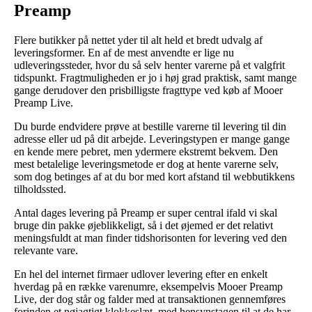
Preamp
Flere butikker på nettet yder til alt held et bredt udvalg af
leveringsformer. En af de mest anvendte er lige nu
udleveringssteder, hvor du så selv henter varerne på et valgfrit
tidspunkt. Fragtmuligheden er jo i høj grad praktisk, samt mange
gange derudover den prisbilligste fragttype ved køb af Mooer
Preamp Live.
Du burde endvidere prøve at bestille varerne til levering til din
adresse eller ud på dit arbejde. Leveringstypen er mange gange
en kende mere pebret, men ydermere ekstremt bekvem. Den
mest betalelige leveringsmetode er dog at hente varerne selv,
som dog betinges af at du bor med kort afstand til webbutikkens
tilholdssted.
Antal dages levering på Preamp er super central ifald vi skal
bruge din pakke øjeblikkeligt, så i det øjemed er det relativt
meningsfuldt at man finder tidshorisonten for levering ved den
relevante vare.
En hel del internet firmaer udlover levering efter en enkelt
hverdag på en række varenumre, eksempelvis Mooer Preamp
Live, der dog står og falder med at transaktionen gennemføres
forinden et nøjagtigt klokkeslæt, med hensynstagen til at de har