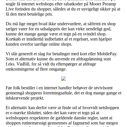
nogle få internet webshops efter rabatkoder på Mooer Preamp
Live forinden du shopper, således at du er usvigeligt sikker på at
få den mest betalelige pris.
Du må lige meget hvad ikke undervurdere, at såfremt en shop
sælger varer for en udsalgspris der kan virke uendeligt god,
kunne det mange gange være et tegn på en svindel shop.
Kortkøb er imidlertid indbefattet af et regelsæt, som hjælper
kunden overfor uærlige online shops.
Vi slår generelt et slag for betalinger med kort eller MobilePay.
Som et alternativ kunne du anvende en afdragsløsning som
f.eks. ViaBill, for så vidt du efterspørger at afdrage
omkostningerne af flere omgange.
Før folk bestiller i en internet handler behøver de utvivlsomt
gennemgå shoppens forretningsaftale, det er dog mange gange et
tidskrævende projekt.
Et alternativ kan derfor være at finde ud af hvorvidt netshoppen
er e-mærke tilsluttet, siden det kan være et tegn på at
webshoppen respekterer de gældende danske regler, samt at
shoppen rutinemæssigt gennemses af fagmænd som har megen