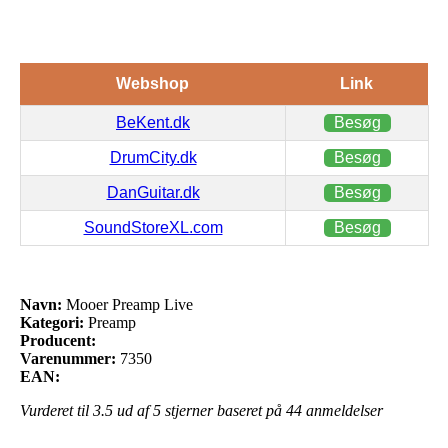
Webshop
Link
BeKent.dk
Besøg
DrumCity.dk
Besøg
DanGuitar.dk
Besøg
SoundStoreXL.com
Besøg
Navn:
Mooer Preamp Live
Kategori:
Preamp
Producent:
Varenummer:
7350
EAN:
Vurderet til
3.5
ud af 5 stjerner baseret på
44
anmeldelser