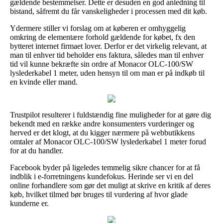
gældende bestemmelser. Dette er desuden en god anledning til
bistand, såfremt du får vanskeligheder i processen med dit køb.
Ydermere stiller vi forslag om at køberen er omhyggelig
omkring de elementære forhold gældende for købet, fx den
bytteret internet firmaet lover. Derfor er det virkelig relevant, at
man til enhver tid beholder ens faktura, således man til enhver
tid vil kunne bekræfte sin ordre af Monacor OLC-100/SW
lyslederkabel 1 meter, uden hensyn til om man er på indkøb til
en kvinde eller mand.
Trustpilot resulterer i fuldstændig fine muligheder for at gøre dig
bekendt med en række andre konsumenters vurderinger og
herved er det klogt, at du kigger nærmere på webbutikkens
omtaler af Monacor OLC-100/SW lyslederkabel 1 meter forud
for at du handler.
Facebook byder på ligeledes temmelig sikre chancer for at få
indblik i e-forretningens kundefokus. Herinde ser vi en del
online forhandlere som gør det muligt at skrive en kritik af deres
køb, hvilket tilmed bør bruges til vurdering af hvor glade
kunderne er.