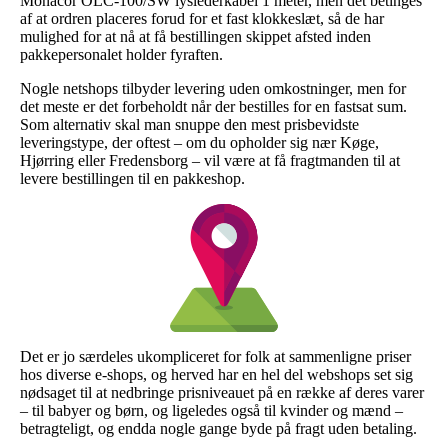
Monacor OLC-100/SW lyslederkabel 1 meter, men det betinges
af at ordren placeres forud for et fast klokkeslæt, så de har
mulighed for at nå at få bestillingen skippet afsted inden
pakkepersonalet holder fyraften.
Nogle netshops tilbyder levering uden omkostninger, men for
det meste er det forbeholdt når der bestilles for en fastsat sum.
Som alternativ skal man snuppe den mest prisbevidste
leveringstype, der oftest – om du opholder sig nær Køge,
Hjørring eller Fredensborg – vil være at få fragtmanden til at
levere bestillingen til en pakkeshop.
Det er jo særdeles ukompliceret for folk at sammenligne priser
hos diverse e-shops, og herved har en hel del webshops set sig
nødsaget til at nedbringe prisniveauet på en række af deres varer
– til babyer og børn, og ligeledes også til kvinder og mænd –
betragteligt, og endda nogle gange byde på fragt uden betaling.