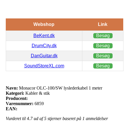
Webshop
Link
BeKent.dk
Besøg
DrumCity.dk
Besøg
DanGuitar.dk
Besøg
SoundStoreXL.com
Besøg
Navn:
Monacor OLC-100/SW lyslederkabel 1 meter
Kategori:
Kabler & stik
Producent:
Varenummer:
6859
EAN:
Vurderet til
4.7
ud af 5 stjerner baseret på
1
anmeldelser