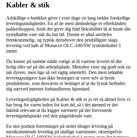
Kabler & stik
Adskillige e-butikker giver i vore dage en lang række forskellige
leveringsmuligheder. En af de mest almindelige er efterhånden
pakkeshoppen, fordi det giver dig fuld fleksibilitet til at hente din
nyindkøbte vare når du har tid. Denne er altså særdeles
fremkommelig, og typisk derudover den prisbilligste slags
levering ved køb af Monacor OLC-100/SW lyslederkabel 1
meter.
Du kunne på samme måde vælge at få varerne leveret til din
bolig eller ud på din arbejdsplads. Metoden viser sig godt nok en
tak dyrere, men lige så vel rigtig smertefri. Den mest letkøbte
leveringsudgave kan ikke benægtes at være selv at hente
produkterne, som desværre er betinget af at du fysisk befinder
dig nærved internet forhandlerens hjemsted.
Leveringsdygtigheden på Kabler & stik er jo ret så aktuel hvis vi
har brug for varen inden for kort tid, så i det øjemed er det
faktisk relevant at du kigger nærmere på det forventede
leveringstidspunkt ved den pågældende vare.
En stor portion forretninger på nettet tilsiger levering på
næstkommende hverdag på utallige varenumre, eksempelvis