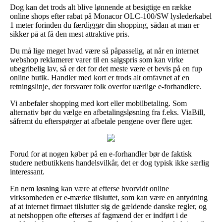
Dog kan det trods alt blive lønnende at besigtige en række
online shops efter rabat på Monacor OLC-100/SW lyslederkabel
1 meter forinden du færdiggør din shopping, sådan at man er
sikker på at få den mest attraktive pris.
Du må lige meget hvad være så påpasselig, at når en internet
webshop reklamerer varer til en salgspris som kan virke
ubegribelig lav, så er det for det meste være et bevis på en fup
online butik. Handler med kort er trods alt omfavnet af en
retningslinje, der forsvarer folk overfor uærlige e-forhandlere.
Vi anbefaler shopping med kort eller mobilbetaling. Som
alternativ bør du vælge en afbetalingsløsning fra f.eks. ViaBill,
såfremt du efterspørger at afbetale pengene over flere uger.
Forud for at nogen køber på en e-forhandler bør de faktisk
studere netbutikkens handelsvilkår, det er dog typisk ikke særlig
interessant.
En nem løsning kan være at efterse hvorvidt online
virksomheden er e-mærke tilsluttet, som kan være en antydning
af at internet firmaet tilslutter sig de gældende danske regler, og
at netshoppen ofte efterses af fagmænd der er indført i de