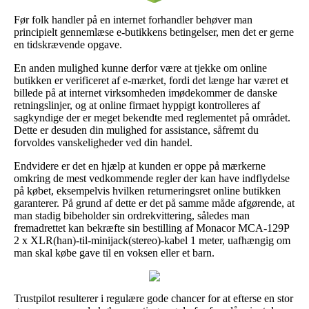
Før folk handler på en internet forhandler behøver man
principielt gennemlæse e-butikkens betingelser, men det er gerne
en tidskrævende opgave.
En anden mulighed kunne derfor være at tjekke om online
butikken er verificeret af e-mærket, fordi det længe har været et
billede på at internet virksomheden imødekommer de danske
retningslinjer, og at online firmaet hyppigt kontrolleres af
sagkyndige der er meget bekendte med reglementet på området.
Dette er desuden din mulighed for assistance, såfremt du
forvoldes vanskeligheder ved din handel.
Endvidere er det en hjælp at kunden er oppe på mærkerne
omkring de mest vedkommende regler der kan have indflydelse
på købet, eksempelvis hvilken returneringsret online butikken
garanterer. På grund af dette er det på samme måde afgørende, at
man stadig bibeholder sin ordrekvittering, således man
fremadrettet kan bekræfte sin bestilling af Monacor MCA-129P
2 x XLR(han)-til-minijack(stereo)-kabel 1 meter, uafhængig om
man skal købe gave til en voksen eller et barn.
Trustpilot resulterer i regulære gode chancer for at efterse en stor