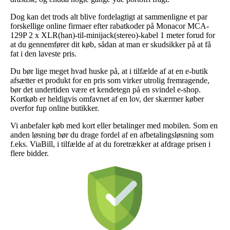
Dog kan det trods alt blive fordelagtigt at sammenligne et par
forskellige online firmaer efter rabatkoder på Monacor MCA-
129P 2 x XLR(han)-til-minijack(stereo)-kabel 1 meter forud for
at du gennemfører dit køb, sådan at man er skudsikker på at få
fat i den laveste pris.
Du bør lige meget hvad huske på, at i tilfælde af at en e-butik
afsætter et produkt for en pris som virker utrolig fremragende,
bør det undertiden være et kendetegn på en svindel e-shop.
Kortkøb er heldigvis omfavnet af en lov, der skærmer køber
overfor fup online butikker.
Vi anbefaler køb med kort eller betalinger med mobilen. Som en
anden løsning bør du drage fordel af en afbetalingsløsning som
f.eks. ViaBill, i tilfælde af at du foretrækker at afdrage prisen i
flere bidder.