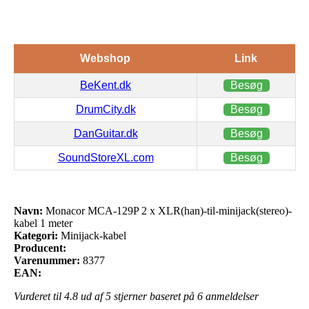
Webshop
Link
BeKent.dk
Besøg
DrumCity.dk
Besøg
DanGuitar.dk
Besøg
SoundStoreXL.com
Besøg
Navn:
Monacor MCA-129P 2 x XLR(han)-til-minijack(stereo)-
kabel 1 meter
Kategori:
Minijack-kabel
Producent:
Varenummer:
8377
EAN:
Vurderet til
4.8
ud af 5 stjerner baseret på
6
anmeldelser