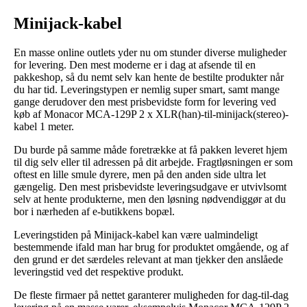
Minijack-kabel
En masse online outlets yder nu om stunder diverse muligheder
for levering. Den mest moderne er i dag at afsende til en
pakkeshop, så du nemt selv kan hente de bestilte produkter når
du har tid. Leveringstypen er nemlig super smart, samt mange
gange derudover den mest prisbevidste form for levering ved
køb af Monacor MCA-129P 2 x XLR(han)-til-minijack(stereo)-
kabel 1 meter.
Du burde på samme måde foretrække at få pakken leveret hjem
til dig selv eller til adressen på dit arbejde. Fragtløsningen er som
oftest en lille smule dyrere, men på den anden side ultra let
gængelig. Den mest prisbevidste leveringsudgave er utvivlsomt
selv at hente produkterne, men den løsning nødvendiggør at du
bor i nærheden af e-butikkens bopæl.
Leveringstiden på Minijack-kabel kan være ualmindeligt
bestemmende ifald man har brug for produktet omgående, og af
den grund er det særdeles relevant at man tjekker den anslåede
leveringstid ved det respektive produkt.
De fleste firmaer på nettet garanterer muligheden for dag-til-dag