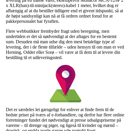
levering på en masse varer, eksempelvis Monacor MCA-129P 2
x XLR(han)-til-minijack(stereo)-kabel 1 meter, hvilket dog er
afhængig af at du bestiller tidligere end et givent tidspunkt, så at
de højst sandsynligt kan nå at få ordren ordnet forud for at
pakkepersonalet har fyraften.
Flere webbutikker frembyder fragt uden beregning, men
undertiden er det så nødvendigt at der aftages for en bestemt
sum. Desuden må man udse dig den mest betalelige type af
levering, der i de fleste tilfælde – uden hensyn til om man er ved
Herning, Odder eller Sorø – vil være at få dem til at levere din
bestilling til et udleveringssted.
Det er særdeles let gængeligt for enhver at finde frem til de
bedste priser på tværs af e-forhandlere, og derfor har flere online
forretninger fundet det nødvendigt at presse udsalgspriserne på
varerne – til drenge og piger, og ligeså til kvinder og mænd –
drastisk, og endda nogle gange yde portofri fragt.