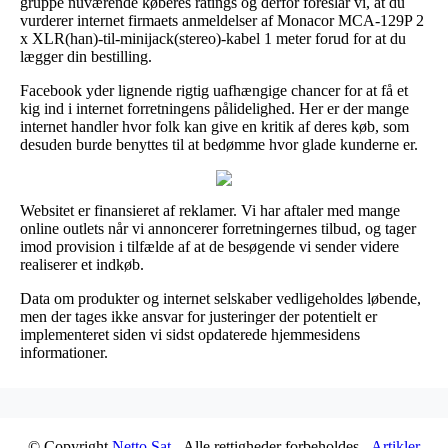
gruppe nuværende køberes ratings og derfor foreslår vi, at du
vurderer internet firmaets anmeldelser af Monacor MCA-129P 2
x XLR(han)-til-minijack(stereo)-kabel 1 meter forud for at du
lægger din bestilling.
Facebook yder lignende rigtig uafhængige chancer for at få et
kig ind i internet forretningens pålidelighed. Her er der mange
internet handler hvor folk kan give en kritik af deres køb, som
desuden burde benyttes til at bedømme hvor glade kunderne er.
Websitet er finansieret af reklamer. Vi har aftaler med mange
online outlets når vi annoncerer forretningernes tilbud, og tager
imod provision i tilfælde af at de besøgende vi sender videre
realiserer et indkøb.
Data om produkter og internet selskaber vedligeholdes løbende,
men der tages ikke ansvar for justeringer der potentielt er
implementeret siden vi sidst opdaterede hjemmesidens
informationer.
© Copyright
Netto Sat
- Alle rettigheder forbeholdes -
Artikler