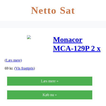
Netto Sat
Monacor
MCA-129P 2 x
XLR(han)-til-
(Læs mere)
minijack(stereo)
69
kr.
(Vis fragtpris)
kabel 1 meter
Læs mere »
Køb nu »