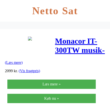
Netto Sat
Monacor IT-
300TW musik-
horn-højttaler,
(Læs mere)
100V
2099
kr.
(Vis fragtpris)
Læs mere »
Køb nu »