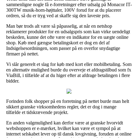
sammenligne nogle få e-forretninger efter udsalg på Monacor IT-
300TW musik-horn-højttaler, 100V forud for at du placerer
ordren, så du er tryg ved at skaffe sig den laveste pris.
Man bør trods alt være så påpasselig, at når en netshop
reklamerer produkter for en udsalgspris som kan virke uendeligt
beskeden, kunne det ofte være en indikator for en uægte online
shop. Køb med gængse betalingskort er dog en del af
Indsigelsesordningen, som passer på en overfor snydagtige
firmaer på nettet.
Vi slår generelt et slag for køb med kort eller mobilbetaling. Som
en alternativ mulighed burde du overveje et afdragstilbud som fx
ViaBill, i tilfælde af at du higer efter at afdrage betalingen i flere
bidder.
Forinden folk shopper på en forretning på nettet burde man helt
sikkert granske virksomhedens regler, det er dog i mange
tilfælde et tidskrævende projekt.
En anden valgmulighed kan derfor være at granske hvorvidt
webshoppen er e-mærket, hvilket kan være et sympol på at
internet selskabet lever op til dansk lovgivning, foruden at online