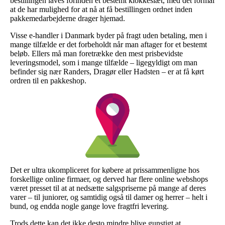
bestillingen laves forinden et bestemt klokkeslæt, med det formål
at de har mulighed for at nå at få bestillingen ordnet inden
pakkemedarbejderne drager hjemad.
Visse e-handler i Danmark byder på fragt uden betaling, men i
mange tilfælde er det forbeholdt når man aftager for et bestemt
beløb. Ellers må man foretrække den mest prisbevidste
leveringsmodel, som i mange tilfælde – ligegyldigt om man
befinder sig nær Randers, Dragør eller Hadsten – er at få kørt
ordren til en pakkeshop.
Det er ultra ukompliceret for købere at prissammenligne hos
forskellige online firmaer, og derved har flere online webshops
været presset til at at nedsætte salgspriserne på mange af deres
varer – til juniorer, og samtidig også til damer og herrer – helt i
bund, og endda nogle gange love fragtfri levering.
Trods dette kan det ikke desto mindre blive gunstigt at