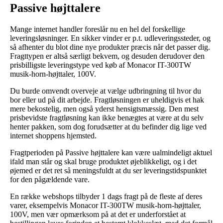
Passive højttalere
Mange internet handler foreslår nu en hel del forskellige
leveringsløsninger. En sikker vinder er p.t. udleveringssteder, og
så afhenter du blot dine nye produkter præcis når det passer dig.
Fragttypen er altså særligt bekvem, og desuden derudover den
prisbilligste leveringstype ved køb af Monacor IT-300TW
musik-horn-højttaler, 100V.
Du burde omvendt overveje at vælge udbringning til hvor du
bor eller ud på dit arbejde. Fragtløsningen er uheldigvis et hak
mere bekostelig, men også yderst hensigtsmæssig. Den mest
prisbevidste fragtløsning kan ikke benægtes at være at du selv
henter pakken, som dog forudsætter at du befinder dig lige ved
internet shoppens hjemsted.
Fragtperioden på Passive højttalere kan være ualmindeligt aktuel
ifald man står og skal bruge produktet øjeblikkeligt, og i det
øjemed er det ret så meningsfuldt at du ser leveringstidspunktet
for den pågældende vare.
En række webshops tilbyder 1 dags fragt på de fleste af deres
varer, eksempelvis Monacor IT-300TW musik-horn-højttaler,
100V, men vær opmærksom på at det er underforstået at