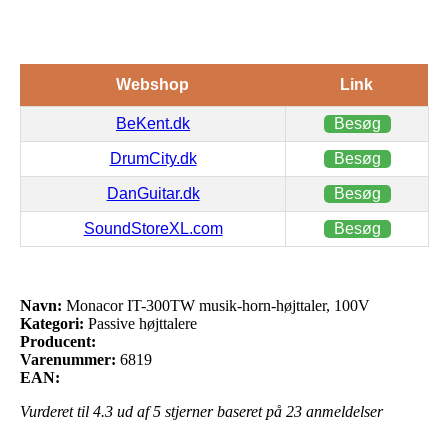
Webshop
Link
BeKent.dk
Besøg
DrumCity.dk
Besøg
DanGuitar.dk
Besøg
SoundStoreXL.com
Besøg
Navn:
Monacor IT-300TW musik-horn-højttaler, 100V
Kategori:
Passive højttalere
Producent:
Varenummer:
6819
EAN:
Vurderet til
4.3
ud af 5 stjerner baseret på
23
anmeldelser