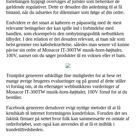
forretningen hyppigt overvåges af jurister som behersker de
gældende regulativer. Dette er desuden din anledning til at få
bistand, når du udsættes for dilemmaer som følge af din ordre.
Endvidere er det smart at køberen er påpasselig med de mest
relevante betingelser der kan spille ind i forbindelse med
handlen, som eksempelvis den ombytningspolitik netbutikken
tilbyder. I den relation er det desuden relevant, at man når som
helst gemmer ens købsbekræftelse, således man senere vil kunne
påvise sin ordre af Monacor IT-300TW musik-horn-højttaler,
100V, uanset om du søger produkter til en voksen eller et barn.
Trustpilot genererer adskillige fine muligheder for at bese ret
mange øvrige brugeres evalueringer og på grund af dette stiller
vi forslag om, at du eftersøger webbutikkens vurderinger af
Monacor IT-300TW musik-horn-højttaler, 100V forud for at du
bestiller.
Facebook genererer derudover evigt nyttige metoder til at få
kendskab til internet forretningens kundefokus. Foruden det ses
faktisk firmaer på nettet hvor folk kan sammensætte en omtale af
ordreforløbet, som også kan anvendes til at få et indblik i
kundetilfredsheden.