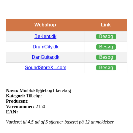
Webshop
Link
BeKent.dk
Besøg
DrumCity.dk
Besøg
DanGuitar.dk
Besøg
SoundStoreXL.com
Besøg
Navn:
Minblokfløjtebog1 lærebog
Kategori:
Tilbehør
Producent:
Varenummer:
2150
EAN:
Vurderet til
4.5
ud af 5 stjerner baseret på
12
anmeldelser