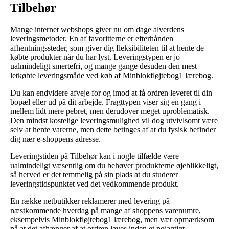
Tilbehør
Mange internet webshops giver nu om dage alverdens
leveringsmetoder. En af favoritterne er efterhånden
afhentningssteder, som giver dig fleksibiliteten til at hente de
købte produkter når du har lyst. Leveringstypen er jo
ualmindeligt smertefri, og mange gange desuden den mest
letkøbte leveringsmåde ved køb af Minblokfløjtebog1 lærebog.
Du kan endvidere afveje for og imod at få ordren leveret til din
bopæl eller ud på dit arbejde. Fragttypen viser sig en gang i
mellem lidt mere pebret, men derudover meget uproblematisk.
Den mindst kostelige leveringsmulighed vil dog utvivlsomt være
selv at hente varerne, men dette betinges af at du fysisk befinder
dig nær e-shoppens adresse.
Leveringstiden på Tilbehør kan i nogle tilfælde være
ualmindeligt væsentlig om du behøver produkterne øjeblikkeligt,
så herved er det temmelig på sin plads at du studerer
leveringstidspunktet ved det vedkommende produkt.
En række netbutikker reklamerer med levering på
næstkommende hverdag på mange af shoppens varenumre,
eksempelvis Minblokfløjtebog1 lærebog, men vær opmærksom
på at det afhænger af at ordren laves inden et nøjagtigt