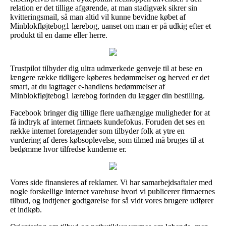
relation er det tillige afgørende, at man stadigvæk sikrer sin
kvitteringsmail, så man altid vil kunne bevidne købet af
Minblokfløjtebog1 lærebog, uanset om man er på udkig efter et
produkt til en dame eller herre.
Trustpilot tilbyder dig ultra udmærkede genveje til at bese en
længere række tidligere køberes bedømmelser og herved er det
smart, at du iagttager e-handlens bedømmelser af
Minblokfløjtebog1 lærebog forinden du lægger din bestilling.
Facebook bringer dig tillige flere uafhængige muligheder for at
få indtryk af internet firmaets kundefokus. Foruden det ses en
række internet foretagender som tilbyder folk at ytre en
vurdering af deres købsoplevelse, som tilmed må bruges til at
bedømme hvor tilfredse kunderne er.
Vores side finansieres af reklamer. Vi har samarbejdsaftaler med
nogle forskellige internet varehuse hvori vi publicerer firmaernes
tilbud, og indtjener godtgørelse for så vidt vores brugere udfører
et indkøb.