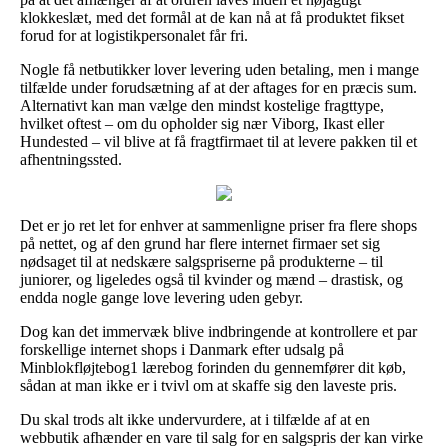
klokkeslæt, med det formål at de kan nå at få produktet fikset
forud for at logistikpersonalet får fri.
Nogle få netbutikker lover levering uden betaling, men i mange
tilfælde under forudsætning af at der aftages for en præcis sum.
Alternativt kan man vælge den mindst kostelige fragttype,
hvilket oftest – om du opholder sig nær Viborg, Ikast eller
Hundested – vil blive at få fragtfirmaet til at levere pakken til et
afhentningssted.
Det er jo ret let for enhver at sammenligne priser fra flere shops
på nettet, og af den grund har flere internet firmaer set sig
nødsaget til at nedskære salgspriserne på produkterne – til
juniorer, og ligeledes også til kvinder og mænd – drastisk, og
endda nogle gange love levering uden gebyr.
Dog kan det immervæk blive indbringende at kontrollere et par
forskellige internet shops i Danmark efter udsalg på
Minblokfløjtebog1 lærebog forinden du gennemfører dit køb,
sådan at man ikke er i tvivl om at skaffe sig den laveste pris.
Du skal trods alt ikke undervurdere, at i tilfælde af at en
webbutik afhænder en vare til salg for en salgspris der kan virke