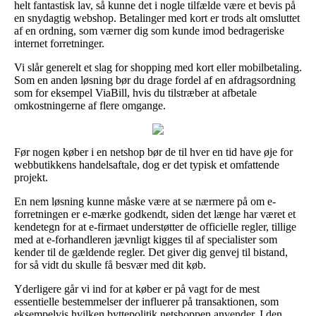
helt fantastisk lav, så kunne det i nogle tilfælde være et bevis på
en snydagtig webshop. Betalinger med kort er trods alt omsluttet
af en ordning, som værner dig som kunde imod bedrageriske
internet forretninger.
Vi slår generelt et slag for shopping med kort eller mobilbetaling.
Som en anden løsning bør du drage fordel af en afdragsordning
som for eksempel ViaBill, hvis du tilstræber at afbetale
omkostningerne af flere omgange.
Før nogen køber i en netshop bør de til hver en tid have øje for
webbutikkens handelsaftale, dog er det typisk et omfattende
projekt.
En nem løsning kunne måske være at se nærmere på om e-
forretningen er e-mærke godkendt, siden det længe har været et
kendetegn for at e-firmaet understøtter de officielle regler, tillige
med at e-forhandleren jævnligt kigges til af specialister som
kender til de gældende regler. Det giver dig genvej til bistand,
for så vidt du skulle få besvær med dit køb.
Yderligere går vi ind for at køber er på vagt for de mest
essentielle bestemmelser der influerer på transaktionen, som
eksempelvis hvilken byttepolitik netshoppen anvender. I den