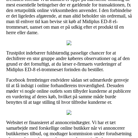
mest essentielle betingelser der er gældende for transaktionen, fx
den returpolitik online virksomheden anvender. I den forbindelse
er det ligeledes afgørende, at man altid beholder sin ordremail, så
man til enhver tid kan bevise sit køb af Midiplus ED-8 el-
trommesæt, uanset om man er på udkig efter et produkt til en
herre eller dame.
Trustpilot indebærer fuldstændig passelige chancer for at
dechifrere en stor gruppe andre køberes observationer og af den
grund er det fornuftigt, at du læser e-firmaets vurderinger af
Midiplus ED-8 el-trommesæt forinden du bestiller.
Facebook frembringer endvidere sådan set udmærkede genveje
til at få indsigt i online forhandlerens troværdighed. Desuden
møder vi nogle online outlets som tilbyder kunderne at publicere
en vurdering af deres køb, hvilket på samme måde burde
benyttes til at tage stilling til hvor tilfredse kunderne er.
Websitet er finansieret af annonceindtægter. Vi har et tæt
samarbejde med forskellige online butikker når vi annoncerer
butikkernes tilbud, og modtager kommission under forudsætning