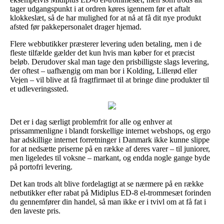
tager udgangspunkt i at ordren køres igennem før et aftalt
klokkeslæt, så de har mulighed for at nå at få dit nye produkt
afsted før pakkepersonalet drager hjemad.
Flere webbutikker præsterer levering uden betaling, men i de
fleste tilfælde gælder det kun hvis man køber for et præcist
beløb. Derudover skal man tage den prisbilligste slags levering,
der oftest – uafhængig om man bor i Kolding, Lillerød eller
Vejen – vil blive at få fragtfirmaet til at bringe dine produkter til
et udleveringssted.
Det er i dag særligt problemfrit for alle og enhver at
prissammenligne i blandt forskellige internet webshops, og ergo
har adskillige internet forretninger i Danmark ikke kunne slippe
for at nedsætte priserne på en række af deres varer – til juniorer,
men ligeledes til voksne – markant, og endda nogle gange byde
på portofri levering.
Det kan trods alt blive fordelagtigt at se nærmere på en række
netbutikker efter rabat på Midiplus ED-8 el-trommesæt forinden
du gennemfører din handel, så man ikke er i tvivl om at få fat i
den laveste pris.