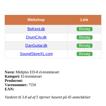
Webshop
Link
BeKent.dk
Besøg
DrumCity.dk
Besøg
DanGuitar.dk
Besøg
SoundStoreXL.com
Besøg
Navn:
Midiplus ED-8 el-trommesæt
Kategori:
El-trommesæt
Producent:
Varenummer:
7550
EAN:
Vurderet til
3.8
ud af 5 stjerner baseret på
45
anmeldelser