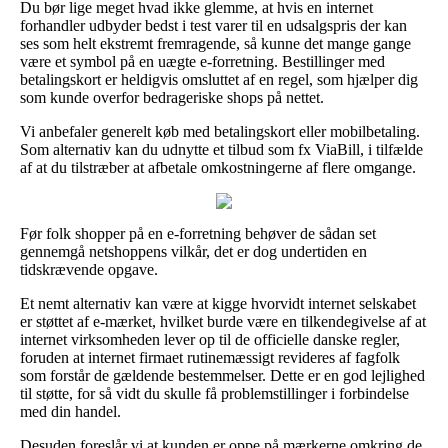
Du bør lige meget hvad ikke glemme, at hvis en internet
forhandler udbyder bedst i test varer til en udsalgspris der kan
ses som helt ekstremt fremragende, så kunne det mange gange
være et symbol på en uægte e-forretning. Bestillinger med
betalingskort er heldigvis omsluttet af en regel, som hjælper dig
som kunde overfor bedrageriske shops på nettet.
Vi anbefaler generelt køb med betalingskort eller mobilbetaling.
Som alternativ kan du udnytte et tilbud som fx ViaBill, i tilfælde
af at du tilstræber at afbetale omkostningerne af flere omgange.
Før folk shopper på en e-forretning behøver de sådan set
gennemgå netshoppens vilkår, det er dog undertiden en
tidskrævende opgave.
Et nemt alternativ kan være at kigge hvorvidt internet selskabet
er støttet af e-mærket, hvilket burde være en tilkendegivelse af at
internet virksomheden lever op til de officielle danske regler,
foruden at internet firmaet rutinemæssigt revideres af fagfolk
som forstår de gældende bestemmelser. Dette er en god lejlighed
til støtte, for så vidt du skulle få problemstillinger i forbindelse
med din handel.
Desuden foreslår vi at kunden er oppe på mærkerne omkring de