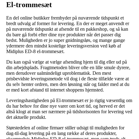
El-trommesæt
En del online butikker frembyder på nuværende tidspunkt et
bredt udvalg af former for levering. En der er meget anvendt er
på nuværende tidspunkt at afsende til en pakkeshop, og så kan
du bare gå forbi efter dine nye produkter når det passer dig
bedst. Muligheden er jo super gnidningsløs, og mange gange
ydermere den mindst kostelige leveringsversion ved køb af
Midiplus ED-8 el-trommesæt.
Du kan også vælge at vælge afsending hjem til dig eller ud på
din arbejdsplads. Fragtmetoden bliver ofte en lille smule dyrere,
men derudover ualmindeligt uproblematisk. Den mest
prisbevidste leveringsmetode vil dog i de fleste tilfælde være at
du selv henter ordren, men den løsning står og falder med at du
er med kort afstand til internet shoppens hjemsted.
Leveringshastigheden på El-trommesæt er jo rigtig væsentlig om
du har behov for dine nye varer om kort tid, og herved er det
altså klogt at man ser nærmere på tidshorisonten for levering ved
det aktuelle produkt.
Størstedelen af online firmaer stiller udsigt til muligheden for
dag-til-dag levering på en lang række af deres produkter,
eksempelvis Midiplus ED-8 el-trommesæt, men som trods alt