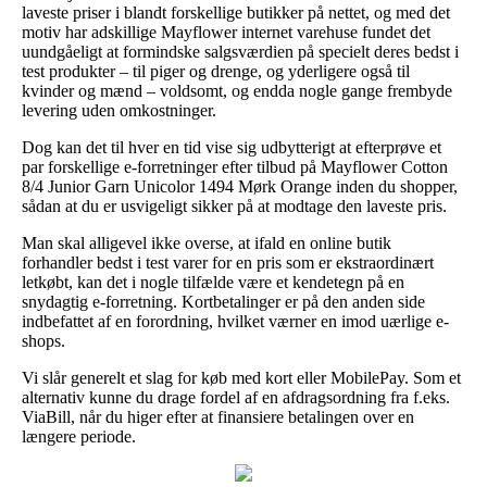
laveste priser i blandt forskellige butikker på nettet, og med det
motiv har adskillige Mayflower internet varehuse fundet det
uundgåeligt at formindske salgsværdien på specielt deres bedst i
test produkter – til piger og drenge, og yderligere også til
kvinder og mænd – voldsomt, og endda nogle gange frembyde
levering uden omkostninger.
Dog kan det til hver en tid vise sig udbytterigt at efterprøve et
par forskellige e-forretninger efter tilbud på Mayflower Cotton
8/4 Junior Garn Unicolor 1494 Mørk Orange inden du shopper,
sådan at du er usvigeligt sikker på at modtage den laveste pris.
Man skal alligevel ikke overse, at ifald en online butik
forhandler bedst i test varer for en pris som er ekstraordinært
letkøbt, kan det i nogle tilfælde være et kendetegn på en
snydagtig e-forretning. Kortbetalinger er på den anden side
indbefattet af en forordning, hvilket værner en imod uærlige e-
shops.
Vi slår generelt et slag for køb med kort eller MobilePay. Som et
alternativ kunne du drage fordel af en afdragsordning fra f.eks.
ViaBill, når du higer efter at finansiere betalingen over en
længere periode.