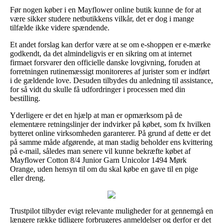
Før nogen køber i en Mayflower online butik kunne de for at
være sikker studere netbutikkens vilkår, det er dog i mange
tilfælde ikke videre spændende.
Et andet forslag kan derfor være at se om e-shoppen er e-mærke
godkendt, da det almindeligvis er en sikring om at internet
firmaet forsvarer den officielle danske lovgivning, foruden at
forretningen rutinemæssigt monitoreres af jurister som er indført
i de gældende love. Desuden tilbydes du anledning til assistance,
for så vidt du skulle få udfordringer i processen med din
bestilling.
Yderligere er det en hjælp at man er opmærksom på de
elementære retningslinjer der indvirker på købet, som fx hvilken
bytteret online virksomheden garanterer. På grund af dette er det
på samme måde afgørende, at man stadig beholder ens kvittering
på e-mail, således man senere vil kunne bekræfte købet af
Mayflower Cotton 8/4 Junior Garn Unicolor 1494 Mørk
Orange, uden hensyn til om du skal købe en gave til en pige
eller dreng.
Trustpilot tilbyder evigt relevante muligheder for at gennemgå en
længere række tidligere forbrugeres anmeldelser og derfor er det