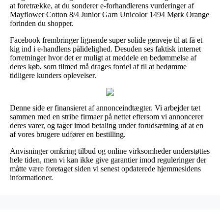
at foretrække, at du sonderer e-forhandlerens vurderinger af
Mayflower Cotton 8/4 Junior Garn Unicolor 1494 Mørk Orange
forinden du shopper.
Facebook frembringer lignende super solide genveje til at få et
kig ind i e-handlens pålidelighed. Desuden ses faktisk internet
forretninger hvor det er muligt at meddele en bedømmelse af
deres køb, som tilmed må drages fordel af til at bedømme
tidligere kunders oplevelser.
Denne side er finansieret af annonceindtægter. Vi arbejder tæt
sammen med en stribe firmaer på nettet eftersom vi annoncerer
deres varer, og tager imod betaling under forudsætning af at en
af vores brugere udfører en bestilling.
Anvisninger omkring tilbud og online virksomheder understøttes
hele tiden, men vi kan ikke give garantier imod reguleringer der
måtte være foretaget siden vi senest opdaterede hjemmesidens
informationer.