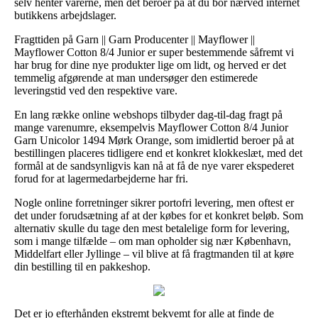
selv henter varerne, men det beroer på at du bor nærved internet
butikkens arbejdslager.
Fragttiden på Garn || Garn Producenter || Mayflower ||
Mayflower Cotton 8/4 Junior er super bestemmende såfremt vi
har brug for dine nye produkter lige om lidt, og herved er det
temmelig afgørende at man undersøger den estimerede
leveringstid ved den respektive vare.
En lang række online webshops tilbyder dag-til-dag fragt på
mange varenumre, eksempelvis Mayflower Cotton 8/4 Junior
Garn Unicolor 1494 Mørk Orange, som imidlertid beroer på at
bestillingen placeres tidligere end et konkret klokkeslæt, med det
formål at de sandsynligvis kan nå at få de nye varer ekspederet
forud for at lagermedarbejderne har fri.
Nogle online forretninger sikrer portofri levering, men oftest er
det under forudsætning af at der købes for et konkret beløb. Som
alternativ skulle du tage den mest betalelige form for levering,
som i mange tilfælde – om man opholder sig nær København,
Middelfart eller Jyllinge – vil blive at få fragtmanden til at køre
din bestilling til en pakkeshop.
Det er jo efterhånden ekstremt bekvemt for alle at finde de