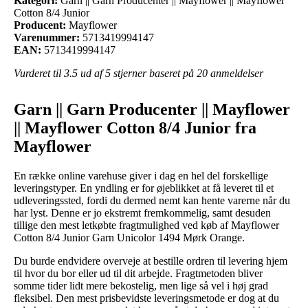
Kategori:
Garn || Garn Producenter || Mayflower || Mayflower
Cotton 8/4 Junior
Producent:
Mayflower
Varenummer:
5713419994147
EAN:
5713419994147
Vurderet til
3.5
ud af 5 stjerner baseret på
20
anmeldelser
Garn || Garn Producenter || Mayflower
|| Mayflower Cotton 8/4 Junior fra
Mayflower
En række online varehuse giver i dag en hel del forskellige
leveringstyper. En yndling er for øjeblikket at få leveret til et
udleveringssted, fordi du dermed nemt kan hente varerne når du
har lyst. Denne er jo ekstremt fremkommelig, samt desuden
tillige den mest letkøbte fragtmulighed ved køb af Mayflower
Cotton 8/4 Junior Garn Unicolor 1494 Mørk Orange.
Du burde endvidere overveje at bestille ordren til levering hjem
til hvor du bor eller ud til dit arbejde. Fragtmetoden bliver
somme tider lidt mere bekostelig, men lige så vel i høj grad
fleksibel. Den mest prisbevidste leveringsmetode er dog at du