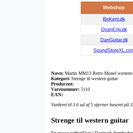
Webshop
BeKent.dk
DrumCity.dk
DanGuitar.dk
SoundStoreXL.co
Navn:
Martin MM13 Retro Monel western-gu
Kategori:
Strenge til western guitar
Producent:
Varenummer:
5110
EAN:
Vurderet til
3.6
ud af 5 stjerner baseret på
3
Strenge til western guitar
En masse netbutikker i Danmark frembyder eft