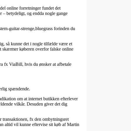
del online forretninger fundet det
rer – betydeligt, og endda nogle gange
ern-guitar-strenge,bluegrass forinden du
g, så kunne det i nogle tilfælde være et
et skærmer køberen overfor falske online
a fx ViaBill, hvis du ønsker at afbetale
særlig spændende.
dikation om at internet butikken efterlever
ældende vilkår. Desuden giver det dig
r transaktionen, fx den ombytningsret
n altid vil kunne eftervise sit køb af Martin