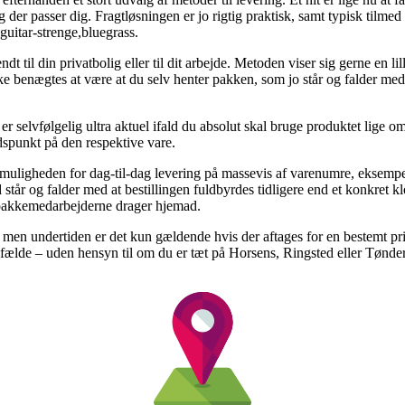
 der passer dig. Fragtløsningen er jo rigtig praktisk, samt typisk tilme
itar-strenge,bluegrass.
dt til din privatbolig eller til dit arbejde. Metoden viser sig gerne en li
e benægtes at være at du selv henter pakken, som jo står og falder med 
er selvfølgelig ultra aktuel ifald du absolut skal bruge produktet lige om 
idspunkt på den respektive vare.
muligheden for dag-til-dag levering på massevis af varenumre, eksem
står og falder med at bestillingen fuldbyrdes tidligere end et konkret kl
t pakkemedarbejderne drager hjemad.
 men undertiden er det kun gældende hvis der aftages for en bestemt pri
lfælde – uden hensyn til om du er tæt på Horsens, Ringsted eller Tønder –