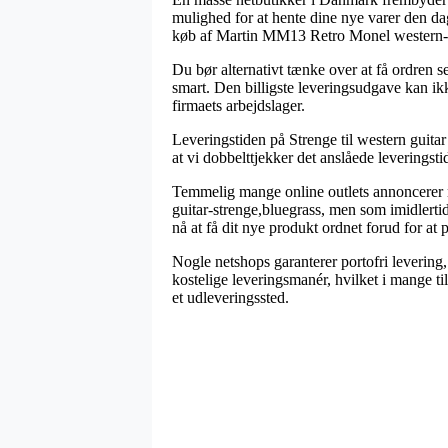
mulighed for at hente dine nye varer den dag
køb af Martin MM13 Retro Monel western-gu
Du bør alternativt tænke over at få ordren sen
smart. Den billigste leveringsudgave kan ikk
firmaets arbejdslager.
Leveringstiden på Strenge til western guitar 
at vi dobbelttjekker det anslåede leveringst
Temmelig mange online outlets annoncerer 
guitar-strenge,bluegrass, men som imidlertid 
nå at få dit nye produkt ordnet forud for a
Nogle netshops garanterer portofri levering,
kostelige leveringsmanér, hvilket i mange ti
et udleveringssted.