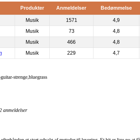
Produkter
Anmeldelser
Bedømmelse
Musik
1571
4,9
Musik
73
4,8
Musik
466
4,8
m
Musik
229
4,7
itar-strenge,bluegrass
2
anmeldelser
erhånden et stort udvalg af metoder til levering. Et hit er lige nu at få