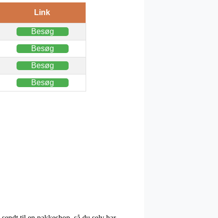
Link
Besøg
Besøg
Besøg
Besøg
 sendt til en pakkeshop, så du selv har