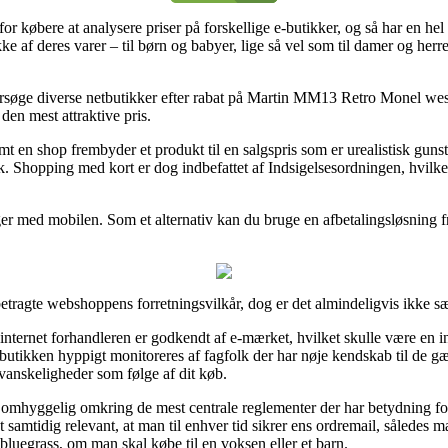
r købere at analysere priser på forskellige e-butikker, og så har en hel 
ke af deres varer – til børn og babyer, lige så vel som til damer og her
ersøge diverse netbutikker efter rabat på Martin MM13 Retro Monel west
 den mest attraktive pris.
en shop frembyder et produkt til en salgspris som er urealistisk gunsti
tik. Shopping med kort er dog indbefattet af Indsigelsesordningen, hvilk
nger med mobilen. Som et alternativ kan du bruge en afbetalingsløsning fr
etragte webshoppens forretningsvilkår, dog er det almindeligvis ikke 
nternet forhandleren er godkendt af e-mærket, hvilket skulle være en in
e butikken hyppigt monitoreres af fagfolk der har nøje kendskab til de g
anskeligheder som følge af dit køb.
r omhyggelig omkring de mest centrale reglementer der har betydning fo
samtidig relevant, at man til enhver tid sikrer ens ordremail, således ma
uegrass, om man skal købe til en voksen eller et barn.