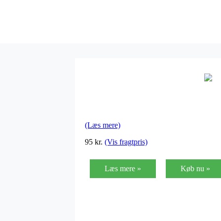
(Læs mere)
95
kr.
(Vis fragtpris)
Læs mere »
Køb nu »