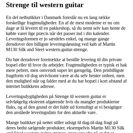
Strenge til western guitar
En del netbutikker i Danmark foreslår nu en lang række
forskellige fragtmuligheder. En af de mest moderne er nu om
dage at få leveret til en pakkeshop, så du nemt selv kan hente de
købte varer lige præcis når det passer ind i din kalender.
Leveringsformen er jo særdeles enkel, og mange gange
derudover den billigste leveringsløsning ved køb af Martin
M130 Silk and Steel western-guitar-strenge.
Du bør derudover foretrække at bestille levering til din private
bopæl eller til hvor du arbejder. Fragtmuligheden er typisk et hak
mere pebret, men omvendt super let gængelig. Den prisbilligste
fragtform vil dog utvivlsomt være at du selv henter ordren, men
den mulighed står og falder med at du har bopæl i kort afstand af
internet butikkens adresse.
Leveringsdygtigheden på Strenge til western guitar er
selvfølgelig ekstremt afgørende hvis du mangler produkterne
fluks, og af den grund er det fuldt ud fornuftigt at vi besigtiger
den anslåede leveringsdato for den aktuelle vare.
Mange butikker på nettet stiller udsigt til dag-til-dag fragt på
deres bedst sælgende produkter, eksempelvis Martin M130 Silk