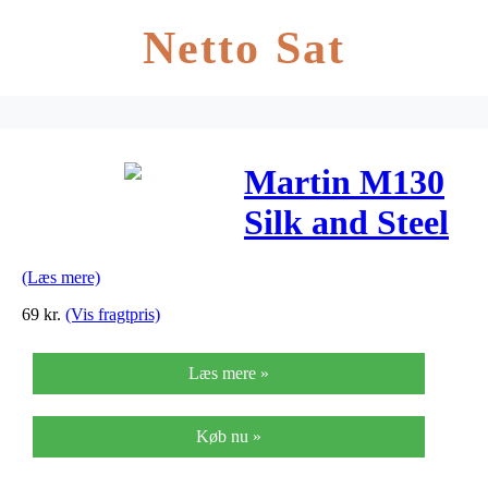
Netto Sat
Martin M130
Silk and Steel
western-
(Læs mere)
guitar-strenge
69
kr.
(Vis fragtpris)
Læs mere »
Køb nu »