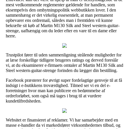
mest vedkommende reglementer gældende for handlen, som
eksempelvis den ombytningspolitik webbutikken lover. I den
sammenhæng er det virkelig essesentielt, at man permanent
opbevarer ens ordremail, således man i fremtiden vil kunne
bekræfte sit køb af Martin M130 Silk and Steel western-guitar-
strenge, uafhængig om du leder efter en vare til en dame eller
herre.
Trustpilot fører til uden sammenligning strålende muligheder for
at læse forskellige tidligere brugeres ratings og derved foreslår
vi, at du eksaminerer e-firmaets omtaler af Martin M130 Silk and
Steel western-guitar-strenge forinden du lægger din bestilling.
Facebook præsterer for øvrigt super fordelagtige genveje til at få
indsigt i e-butikkens troværdighed. Tilmed ser vi en del e-
forretninger hvor man kan publicere en bedømmelse af
ordreforløbet, som også må tages i brug til at vurdere
kundetilfredsheden.
Websitet er finansieret af reklamer. Vi har samarbejder med en
masse e-handler da vi markedsfører virksomhedernes tilbud, og