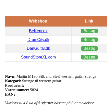
Webshop
Link
BeKent.dk
Besøg
DrumCity.dk
Besøg
DanGuitar.dk
Besøg
SoundStoreXL.com
Besøg
Navn:
Martin M130 Silk and Steel western-guitar-strenge
Kategori:
Strenge til western guitar
Producent:
Varenummer:
5824
EAN:
Vurderet til
4.8
ud af 5 stjerner baseret på
3
anmeldelser