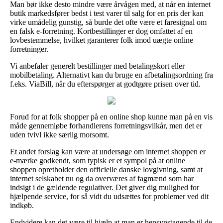
Man bør ikke desto mindre være årvågen med, at når en internet
butik markedsfører bedst i test varer til salg for en pris der kan
virke umådelig gunstig, så burde det ofte være et faresignal om
en falsk e-forretning. Kortbestillinger er dog omfattet af en
lovbestemmelse, hvilket garanterer folk imod uægte online
forretninger.
Vi anbefaler generelt bestillinger med betalingskort eller
mobilbetaling. Alternativt kan du bruge en afbetalingsordning fra
f.eks. ViaBill, når du efterspørger at godtgøre prisen over tid.
Forud for at folk shopper på en online shop kunne man på en vis
måde gennemløbe forhandlerens forretningsvilkår, men det er
uden tvivl ikke særlig morsomt.
Et andet forslag kan være at undersøge om internet shoppen er
e-mærke godkendt, som typisk er et sympol på at online
shoppen opretholder den officielle danske lovgivning, samt at
internet selskabet nu og da overværes af fagmænd som har
indsigt i de gældende regulativer. Det giver dig mulighed for
hjælpende service, for så vidt du udsættes for problemer ved dit
indkøb.
Endvidere kan det være til hjælp at man er hensynstagende til de