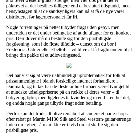
and Steel western-guitar-strenge, men vær obs på at det er
påkrævet at der bestilles tidligere end et besluttet tidspunkt, med
hensynstagen til at de sandsynligvis kan nå at få de nye varer
distribueret før lagerpersonalet får fri.
Nogle forretninger på nettet tilbyder fragt uden gebyr, men
undertiden er det under betingelse af at du aftager for en konkret
pris. Derudover må du beslutte sig for den prisbilligste
fragtløsning, som i de fleste tilfælde – uanset om du bor i
Fredericia, Odder eller Ebeltoft – vil blive at få fragtmanden til at
bringe din pakke til et udleveringssted.
Det har vist sig at være ualmindeligt uproblematisk for folk at
prissammenligne i blandt forskellige internet forhandlere i
Danmark, og til tak har de fleste online firmaer været tvunget til
at mindske udsalgspriserne på en række af deres varer – til
babyer og børn, men ligeledes til kvinder og mænd – en hel del,
og endda nogle gange tilbyde fragt uden betaling.
Derfor kan det trods alt blive rentabelt at studere et par e-shops
efter rabat på Martin M130 Silk and Steel western-guitar-strenge
inden du køber, så man ikke er i tvivl om at skaffe sig den
prisbilligste pris.