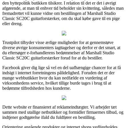
den byttepolitik butikken tilsikrer. I relation til det er det i øvrigt
afgørende, at man til enhver tid beholder sin kvittering, således man
fremadrettet vil kunne vidne om bestillingen af Marshall Studio
Classic SC20C guitarforstærker, om du skal købe gave til en pige
eller dreng.
Trustpilot tilbyder visse ærlige muligheder for at gennemstøve
diverse øvrige konsumenters iagttagelser og derfor er det smart, at
du eftersøger e-forhandlerens bedømmelser af Marshall Studio
Classic SC20C guitarforstærker forud for at du bestiller.
Facebook giver dig lige så vel en del uafhængige chancer for at få
indsigt i internet forretningens pålidelighed. Foruden det er der
mange webbutikker hvor du kan nedfælde en vurdering af
virksomhedens service, hvilket tillige burde tages i brug til at
bedømme tilfredsheden hos kunderne.
Dette website er finansieret af reklameindtægter. Vi arbejder tæt
sammen med utallige netbutikker og formidler firmaernes tilbud, og
indtjener godtgørelse ifald du fuldfører en bestilling.
Orientering angående produkter og internet shops vedligeholdes