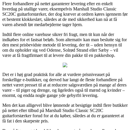
Flere forhandlere på nettet garanterer levering efter en enkelt
hverdag på utallige varer, eksempelvis Marshall Studio Classic
SC20C guitarforstærker, der dog kræver at ordren køres igennem før
et bestemt klokkeslæt, således at de med sikkerhed kan nå at få
varen afsendt før medarbejderne tager hjem.
Indtil flere online varehuse sikrer fri fragt, men tit kun når der
indkøbes for et fastsat beløb. Som alternativ kan man beslutte sig for
den mest prisbevidste metode til levering, der tit – uden hensyn til
om du opholder sig ved Odense, Solrød Strand eller Sæby – vil
være at få fragtfirmaet til at levere din pakke til en pakkeshop.
Det er i høj grad praktisk for alle at vurdere prisniveauet på
forskellige e-butikker, og derved har langt de fleste forhandlere på
nettet været presset til at at reducere salgsværdien på mange af deres
varer – til piger og drenge, og ligeledes også til mænd og kvinder –
enormt, og endda nogle gange yde gebyrfri levering.
Men det kan alligevel blive lønnende at besigtige indtil flere butikker
på nettet efter tilbud på Marshall Studio Classic SC20C
guitarforstærker forud for at du køber, således at du er garanteret at
få fat i den skarpeste pris.