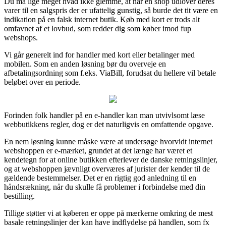
Du må lige meget hvad ikke glemme, at når en shop udlover deres
varer til en salgspris der er ufattelig gunstig, så burde det tit være en
indikation på en falsk internet butik. Køb med kort er trods alt
omfavnet af et lovbud, som redder dig som køber imod fup
webshops.
Vi går generelt ind for handler med kort eller betalinger med
mobilen. Som en anden løsning bør du overveje en
afbetalingsordning som f.eks. ViaBill, forudsat du hellere vil betale
beløbet over en periode.
Forinden folk handler på en e-handler kan man utvivlsomt læse
webbutikkens regler, dog er det naturligvis en omfattende opgave.
En nem løsning kunne måske være at undersøge hvorvidt internet
webshoppen er e-mærket, grundet at det længe har været et
kendetegn for at online butikken efterlever de danske retningslinjer,
og at webshoppen jævnligt overværes af jurister der kender til de
gældende bestemmelser. Det er en rigtig god anledning til en
håndsrækning, når du skulle få problemer i forbindelse med din
bestilling.
Tillige støtter vi at køberen er oppe på mærkerne omkring de mest
basale retningslinjer der kan have indflydelse på handlen, som fx