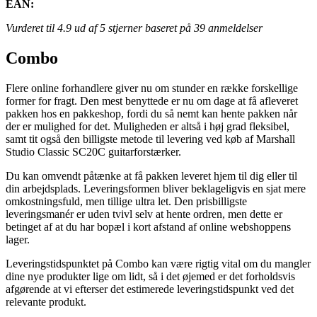
EAN:
Vurderet til
4.9
ud af 5 stjerner baseret på
39
anmeldelser
Combo
Flere online forhandlere giver nu om stunder en række forskellige
former for fragt. Den mest benyttede er nu om dage at få afleveret
pakken hos en pakkeshop, fordi du så nemt kan hente pakken når
der er mulighed for det. Muligheden er altså i høj grad fleksibel,
samt tit også den billigste metode til levering ved køb af Marshall
Studio Classic SC20C guitarforstærker.
Du kan omvendt påtænke at få pakken leveret hjem til dig eller til
din arbejdsplads. Leveringsformen bliver beklageligvis en sjat mere
omkostningsfuld, men tillige ultra let. Den prisbilligste
leveringsmanér er uden tvivl selv at hente ordren, men dette er
betinget af at du har bopæl i kort afstand af online webshoppens
lager.
Leveringstidspunktet på Combo kan være rigtig vital om du mangler
dine nye produkter lige om lidt, så i det øjemed er det forholdsvis
afgørende at vi efterser det estimerede leveringstidspunkt ved det
relevante produkt.