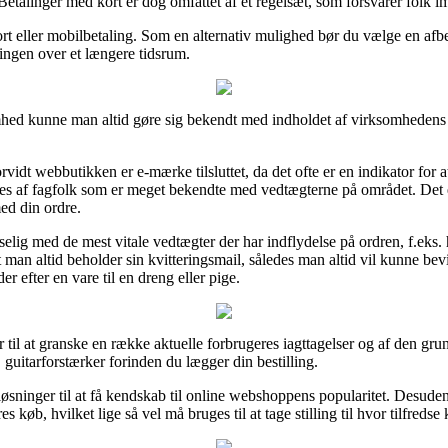
Betalinger med kort er dog omfattet af et regelsæt, som forsvarer folk i
kort eller mobilbetaling. Som en alternativ mulighed bør du vælge en afb
ningen over et længere tidsrum.
mhed kunne man altid gøre sig bekendt med indholdet af virksomhedens h
rvidt webbutikken er e-mærke tilsluttet, da det ofte er en indikator for 
es af fagfolk som er meget bekendte med vedtægterne på området. Det er
ed din ordre.
elig med de mest vitale vedtægter der har indflydelse på ordren, f.eks. h
at man altid beholder sin kvitteringsmail, således man altid vil kunne b
r efter en vare til en dreng eller pige.
r til at granske en række aktuelle forbrugeres iagttagelser og af den grun
guitarforstærker forinden du lægger din bestilling.
øsninger til at få kendskab til online webshoppens popularitet. Desuden
s køb, hvilket lige så vel må bruges til at tage stilling til hvor tilfredse