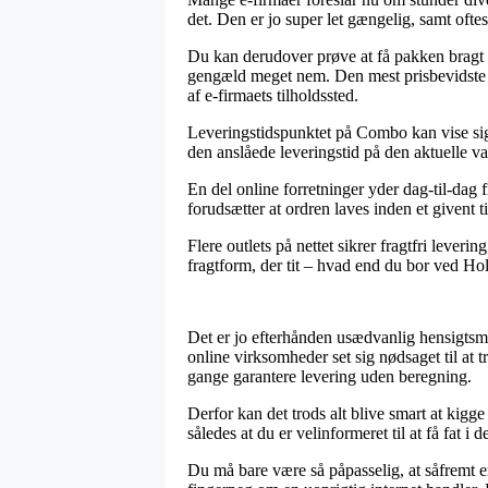
det. Den er jo super let gængelig, samt ofte
Du kan derudover prøve at få pakken bragt ti
gengæld meget nem. Den mest prisbevidste f
af e-firmaets tilholdssted.
Leveringstidspunktet på Combo kan vise sig a
den anslåede leveringstid på den aktuelle va
En del online forretninger yder dag-til-da
forudsætter at ordren laves inden et givent 
Flere outlets på nettet sikrer fragtfri leve
fragtform, der tit – hvad end du bor ved Hols
Det er jo efterhånden usædvanlig hensigtsmæs
online virksomheder set sig nødsaget til at 
gange garantere levering uden beregning.
Derfor kan det trods alt blive smart at kigg
således at du er velinformeret til at få fat i d
Du må bare være så påpasselig, at såfremt en