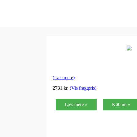
(Læs mere)
2731
kr.
(Vis fragtpris)
Læs mere »
Køb nu »