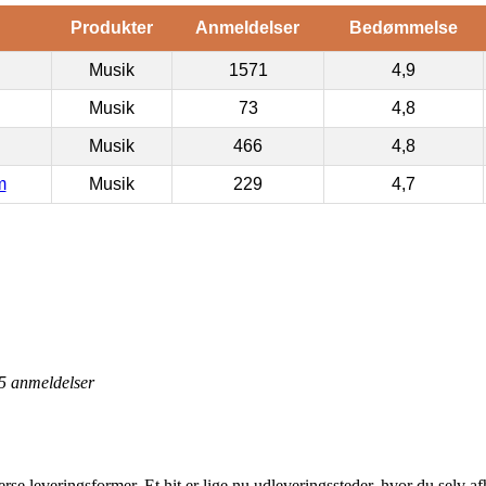
Produkter
Anmeldelser
Bedømmelse
Musik
1571
4,9
Musik
73
4,8
Musik
466
4,8
m
Musik
229
4,7
5
anmeldelser
rse leveringsformer. Et hit er lige nu udleveringssteder, hvor du selv a