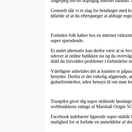
fingerpeg om en uoprigtig internet handler. 
Generelt slår vi et slag for betalinger med 
tilfælde af at du efterspørger at afdrage reg
Forinden folk køber hos en internet virkso
super spændende.
Et andet alternativ kan derfor være at se hvo
udover at online butikken nu og da overvåg
ifald du forvoldes problemer i forbindelse m
Yderligere anbefales det at kunden er påpass
benytter. Derfor er det virkelig afgørende, 
guitarforstærker, uden hensyn til om man lede
Trustpilot giver dig super strålende løsninge
webbutikkens ratings af Marshall Origin 5C 
Facebook indebærer lignende super stabile l
mulighed for at forfatte en anmeldelse af dere