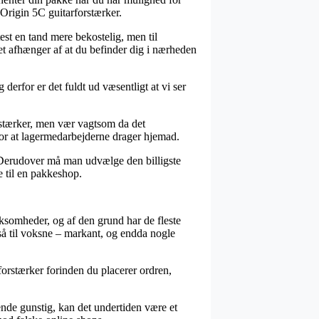
 Origin 5C guitarforstærker.
est en tand mere bekostelig, men til
t afhænger af at du befinder dig i nærheden
derfor er det fuldt ud væsentligt at vi ser
rstærker, men vær vagtsom da det
 for at lagermedarbejderne drager hjemad.
m. Derudover må man udvælge den billigste
e til en pakkeshop.
rksomheder, og af den grund har de fleste
gså til voksne – markant, og endda nogle
rforstærker forinden du placerer ordren,
ende gunstig, kan det undertiden være et