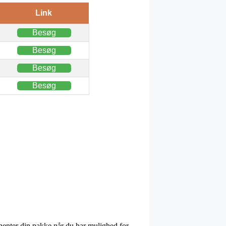
Link
Besøg
Besøg
Besøg
Besøg
fhenter din pakke når du har mulighed for