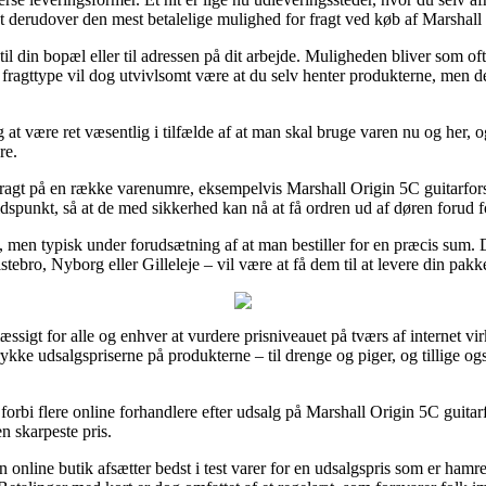
st derudover den mest betalelige mulighed for fragt ved køb af Marshall
l din bopæl eller til adressen på dit arbejde. Muligheden bliver som oft
ragttype vil dog utvivlsomt være at du selv henter produkterne, men de
t være ret væsentlig i tilfælde af at man skal bruge varen nu og her, og 
re.
g fragt på en række varenumre, eksempelvis Marshall Origin 5C guitarfo
tidspunkt, så at de med sikkerhed kan nå at få ordren ud af døren forud
ring, men typisk under forudsætning af at man bestiller for en præcis su
tebro, Nyborg eller Gilleleje – vil være at få dem til at levere din pakk
sigt for alle og enhver at vurdere prisniveauet på tværs af internet vi
trykke udsalgspriserne på produkterne – til drenge og piger, og tillige o
e forbi flere online forhandlere efter udsalg på Marshall Origin 5C guita
en skarpeste pris.
 online butik afsætter bedst i test varer for en udsalgspris som er hamr