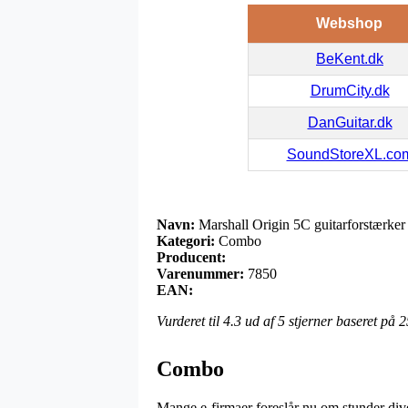
Webshop
BeKent.dk
DrumCity.dk
DanGuitar.dk
SoundStoreXL.co
Navn:
Marshall Origin 5C guitarforstærker
Kategori:
Combo
Producent:
Varenummer:
7850
EAN:
Vurderet til
4.3
ud af 5 stjerner baseret på
2
Combo
Mange e-firmaer foreslår nu om stunder dive