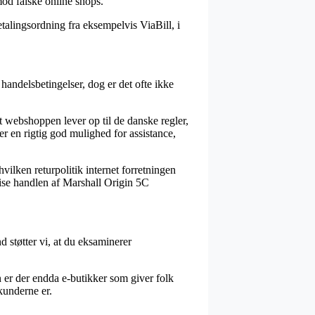
mod falske online shops.
etalingsordning fra eksempelvis ViaBill, i
andelsbetingelser, dog er det ofte ikke
at webshoppen lever op til de danske regler,
 en rigtig god mulighed for assistance,
vilken returpolitik internet forretningen
evise handlen af Marshall Origin 5C
d støtter vi, at du eksaminerer
 er der endda e-butikker som giver folk
 kunderne er.