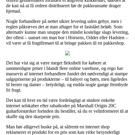
ordren gennemføres forinden et angivent klokkeslæt, således at
de kan nå at få ordren distribueret før de pakkeansatte drager
hjemad.
Nogle forhandlere på nettet sikrer levering uden gebyr, men i
reglen påkræves det at man aftager for et fastslået beløb. Som
alternativ kunne man snuppe den mindst kostelige slags levering,
der oftest – uanset om man bor i Horsens, Odder eller Hadsten –
vil være at få fragtfirmaet til at bringe pakken til en pakkeshop.
Det har vist sig at være meget fleksibelt for købere at
sammenligne priser i blandt flere online varehuse, og ergo har
massevis af internet forhandlere fundet det nødvendigt at stampe
salgspriserne på produkterne – til babyer og børn, men ligeledes
til herrer og damer – betydeligt, og endda nogle gange frembyde
fri fragt.
Det kan til hver en tid være fordelagtigt at studere enkelte
internet selskaber efter rabatkoder på Marshall Origin 20C
guitarforstærker forinden du bestiller, så du er velinformeret til at
skaffe sig den skarpeste pris.
Man bør alligevel huske på, at såfremt en internet shop
reklamerer et produkt for en pris som kan virke besynderligt