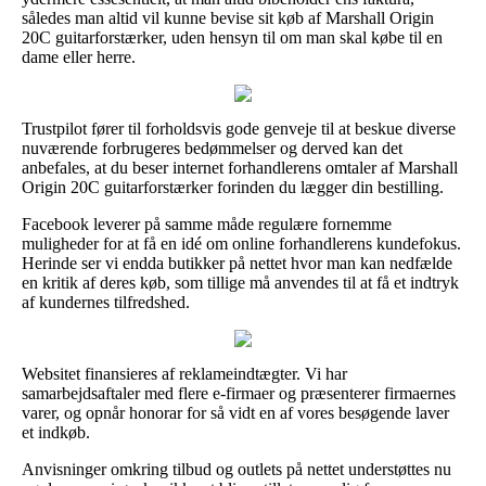
således man altid vil kunne bevise sit køb af Marshall Origin
20C guitarforstærker, uden hensyn til om man skal købe til en
dame eller herre.
Trustpilot fører til forholdsvis gode genveje til at beskue diverse
nuværende forbrugeres bedømmelser og derved kan det
anbefales, at du beser internet forhandlerens omtaler af Marshall
Origin 20C guitarforstærker forinden du lægger din bestilling.
Facebook leverer på samme måde regulære fornemme
muligheder for at få en idé om online forhandlerens kundefokus.
Herinde ser vi endda butikker på nettet hvor man kan nedfælde
en kritik af deres køb, som tillige må anvendes til at få et indtryk
af kundernes tilfredshed.
Websitet finansieres af reklameindtægter. Vi har
samarbejdsaftaler med flere e-firmaer og præsenterer firmaernes
varer, og opnår honorar for så vidt en af vores besøgende laver
et indkøb.
Anvisninger omkring tilbud og outlets på nettet understøttes nu