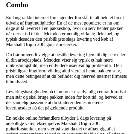
Combo
En lang række internet foretagender foreslår til alt held et bredt
udvalg af fragtmuligheder. En af de mest populære er nu om
dage at få leveret til en pakkeshop, hvor du selv henter pakken
når der er tid til det. Metoden er nemlig virkelig fleksibel, og
typisk desuden den prisbilligste slags levering ved køb af
Marshall Origin 20C guitarforstærker.
Du bør omvendt vælge at bestille levering hjem til dig selv eller
til din arbejdsplads. Metoden viser sig typisk et hak mere
omkostningsfuld, men endvidere usædvanlig problemfri. Den
prisbilligste fragtform vil dog altid være at hente pakken selv,
men dette betinges af at du befinder dig nærved internet firmaets
tilholdssted.
Leveringshastigheden på Combo er usædvanlig central forudsat
man står og skal bruge pakken inden for kort tid, og herved er
det sandelig passende at du studerer den estimerede
leveringsdato på det pågældende produkt.
En række online forhandlere tilbyder 1 dags levering på
adskillige varer, eksempelvis Marshall Origin 20C
guitarforstærker, men vær på vagt da det er afhængig af at