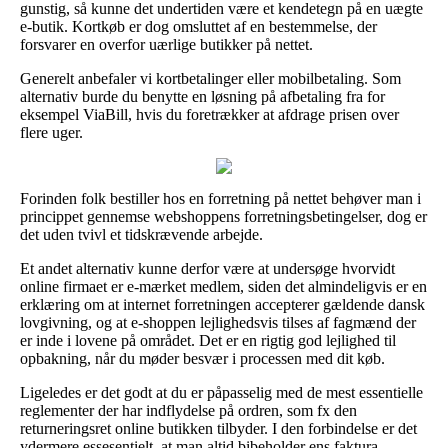
gunstig, så kunne det undertiden være et kendetegn på en uægte
e-butik. Kortkøb er dog omsluttet af en bestemmelse, der
forsvarer en overfor uærlige butikker på nettet.
Generelt anbefaler vi kortbetalinger eller mobilbetaling. Som
alternativ burde du benytte en løsning på afbetaling fra for
eksempel ViaBill, hvis du foretrækker at afdrage prisen over
flere uger.
Forinden folk bestiller hos en forretning på nettet behøver man i
princippet gennemse webshoppens forretningsbetingelser, dog er
det uden tvivl et tidskrævende arbejde.
Et andet alternativ kunne derfor være at undersøge hvorvidt
online firmaet er e-mærket medlem, siden det almindeligvis er en
erklæring om at internet forretningen accepterer gældende dansk
lovgivning, og at e-shoppen lejlighedsvis tilses af fagmænd der
er inde i lovene på området. Det er en rigtig god lejlighed til
opbakning, når du møder besvær i processen med dit køb.
Ligeledes er det godt at du er påpasselig med de mest essentielle
reglementer der har indflydelse på ordren, som fx den
returneringsret online butikken tilbyder. I den forbindelse er det
ydermere essesentielt, at man altid bibeholder ens faktura,