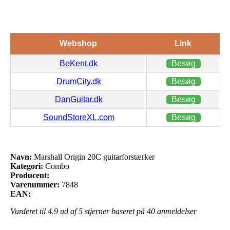
Webshop
Link
BeKent.dk
Besøg
DrumCity.dk
Besøg
DanGuitar.dk
Besøg
SoundStoreXL.com
Besøg
Navn:
Marshall Origin 20C guitarforstærker
Kategori:
Combo
Producent:
Varenummer:
7848
EAN:
Vurderet til
4.9
ud af 5 stjerner baseret på
40
anmeldelser