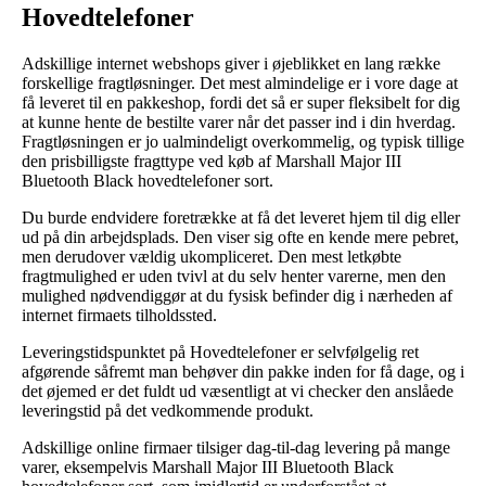
Hovedtelefoner
Adskillige internet webshops giver i øjeblikket en lang række
forskellige fragtløsninger. Det mest almindelige er i vore dage at
få leveret til en pakkeshop, fordi det så er super fleksibelt for dig
at kunne hente de bestilte varer når det passer ind i din hverdag.
Fragtløsningen er jo ualmindeligt overkommelig, og typisk tillige
den prisbilligste fragttype ved køb af Marshall Major III
Bluetooth Black hovedtelefoner sort.
Du burde endvidere foretrække at få det leveret hjem til dig eller
ud på din arbejdsplads. Den viser sig ofte en kende mere pebret,
men derudover vældig ukompliceret. Den mest letkøbte
fragtmulighed er uden tvivl at du selv henter varerne, men den
mulighed nødvendiggør at du fysisk befinder dig i nærheden af
internet firmaets tilholdssted.
Leveringstidspunktet på Hovedtelefoner er selvfølgelig ret
afgørende såfremt man behøver din pakke inden for få dage, og i
det øjemed er det fuldt ud væsentligt at vi checker den anslåede
leveringstid på det vedkommende produkt.
Adskillige online firmaer tilsiger dag-til-dag levering på mange
varer, eksempelvis Marshall Major III Bluetooth Black