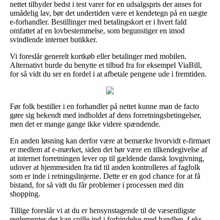
nettet tilbyder bedst i test varer for en udsalgspris der anses for
umådelig lav, bør det undertiden være et kendetegn på en uægte
e-forhandler. Bestillinger med betalingskort er i hvert fald
omfattet af en lovbestemmelse, som begunstiger en imod
svindlende internet butikker.
Vi foreslår generelt kortkøb eller betalinger med mobilen.
Alternativt burde du benytte et tilbud fra for eksempel ViaBill,
for så vidt du ser en fordel i at afbetale pengene ude i fremtiden.
Før folk bestiller i en forhandler på nettet kunne man de facto
gøre sig bekendt med indholdet af dens forretningsbetingelser,
men det er mange gange ikke videre spændende.
En anden løsning kan derfor være at bemærke hvorvidt e-firmaet
er medlem af e-mærket, siden det bør være en tilkendegivelse af
at internet forretningen lever op til gældende dansk lovgivning,
udover at hjemmesiden fra tid til anden kontrolleres af fagfolk
som er inde i retningslinjerne. Dette er en god chance for at få
bistand, for så vidt du får problemer i processen med din
shopping.
Tillige foreslår vi at du er hensynstagende til de væsentligste
reglementer der kan spille ind i forbindelse med handlen, f.eks.