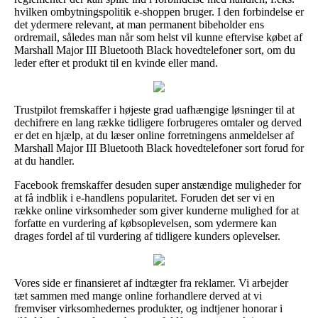
hvilken ombytningspolitik e-shoppen bruger. I den forbindelse er
det ydermere relevant, at man permanent bibeholder ens
ordremail, således man når som helst vil kunne eftervise købet af
Marshall Major III Bluetooth Black hovedtelefoner sort, om du
leder efter et produkt til en kvinde eller mand.
Trustpilot fremskaffer i højeste grad uafhængige løsninger til at
dechifrere en lang række tidligere forbrugeres omtaler og derved
er det en hjælp, at du læser online forretningens anmeldelser af
Marshall Major III Bluetooth Black hovedtelefoner sort forud for
at du handler.
Facebook fremskaffer desuden super anstændige muligheder for
at få indblik i e-handlens popularitet. Foruden det ser vi en
række online virksomheder som giver kunderne mulighed for at
forfatte en vurdering af købsoplevelsen, som ydermere kan
drages fordel af til vurdering af tidligere kunders oplevelser.
Vores side er finansieret af indtægter fra reklamer. Vi arbejder
tæt sammen med mange online forhandlere derved at vi
fremviser virksomhedernes produkter, og indtjener honorar i