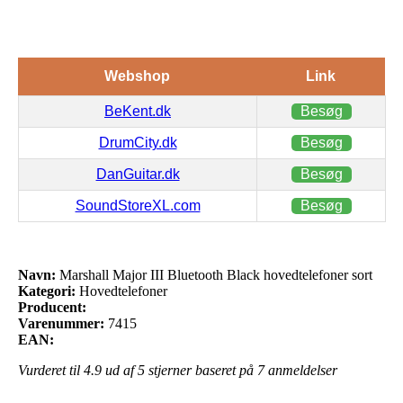
Webshop
Link
BeKent.dk
Besøg
DrumCity.dk
Besøg
DanGuitar.dk
Besøg
SoundStoreXL.com
Besøg
Navn:
Marshall Major III Bluetooth Black hovedtelefoner sort
Kategori:
Hovedtelefoner
Producent:
Varenummer:
7415
EAN:
Vurderet til
4.9
ud af 5 stjerner baseret på
7
anmeldelser