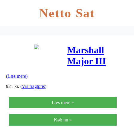
Netto Sat
Marshall
Major III
Bluetooth
(Læs mere)
Black
921
kr.
(Vis fragtpris)
hovedtelefoner
Læs mere »
sort
Køb nu »