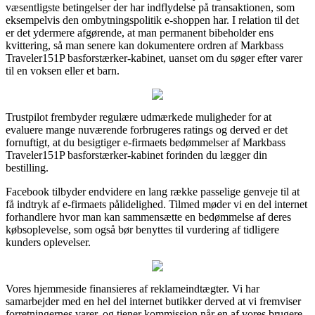
væsentligste betingelser der har indflydelse på transaktionen, som
eksempelvis den ombytningspolitik e-shoppen har. I relation til det
er det ydermere afgørende, at man permanent bibeholder ens
kvittering, så man senere kan dokumentere ordren af Markbass
Traveler151P basforstærker-kabinet, uanset om du søger efter varer
til en voksen eller et barn.
Trustpilot frembyder regulære udmærkede muligheder for at
evaluere mange nuværende forbrugeres ratings og derved er det
fornuftigt, at du besigtiger e-firmaets bedømmelser af Markbass
Traveler151P basforstærker-kabinet forinden du lægger din
bestilling.
Facebook tilbyder endvidere en lang række passelige genveje til at
få indtryk af e-firmaets pålidelighed. Tilmed møder vi en del internet
forhandlere hvor man kan sammensætte en bedømmelse af deres
købsoplevelse, som også bør benyttes til vurdering af tidligere
kunders oplevelser.
Vores hjemmeside finansieres af reklameindtægter. Vi har
samarbejder med en hel del internet butikker derved at vi fremviser
forretningernes varer, og tjener kommission når en af vores brugere