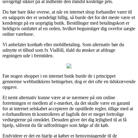
usvigeligt sikker på at indhente den mindst kostelige pris.
Du bør bare ikke overse, at når en internet shop forhandler varer til
en salgspris der er uendeligt billig, så burde det for det meste være et
kendetegn på en uoprigtig butik. Bestillinger med betalingskort er
heldigvis omfattet af en orden, hvilket begunstiger dig overfor uægte
online varehuse.
Vi anbefaler kortkøb eller mobilbetaling. Som alternativ bør du
udnytte et tilbud som fx ViaBill, ifald du ønsker at afdrage
regningen ude i fremtiden.
Før nogen shopper i en internet butik burde de i princippet
gennemse webbutikkens betingelser, dog er det ofte en tidskrævende
opgave.
Et nemt alternativ kunne være at se nærmere på om online
forretningen er medlem af e-mærket, da det skulle være en garanti
for at internet selskabet accepterer de opstillede regler, tillige med at
e-forhandleren tit kontrolleres af fagfolk der er meget fortrolige
vedtægterne på området. Desuden giver det dig lejlighed til at få
hjælp, såfremt du får udfordringer som følge af dit køb.
Endvidere er det en hjælp at køber er hensynstagende til de