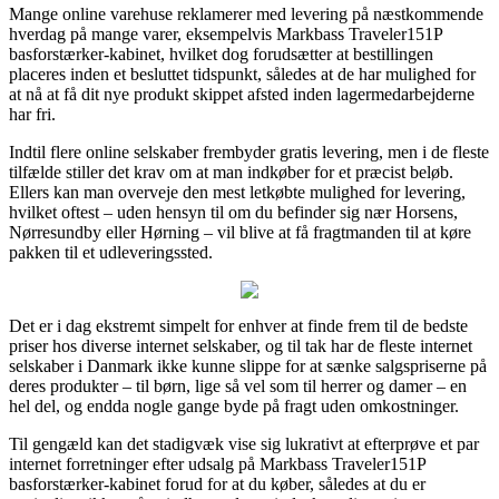
Mange online varehuse reklamerer med levering på næstkommende
hverdag på mange varer, eksempelvis Markbass Traveler151P
basforstærker-kabinet, hvilket dog forudsætter at bestillingen
placeres inden et besluttet tidspunkt, således at de har mulighed for
at nå at få dit nye produkt skippet afsted inden lagermedarbejderne
har fri.
Indtil flere online selskaber frembyder gratis levering, men i de fleste
tilfælde stiller det krav om at man indkøber for et præcist beløb.
Ellers kan man overveje den mest letkøbte mulighed for levering,
hvilket oftest – uden hensyn til om du befinder sig nær Horsens,
Nørresundby eller Hørning – vil blive at få fragtmanden til at køre
pakken til et udleveringssted.
Det er i dag ekstremt simpelt for enhver at finde frem til de bedste
priser hos diverse internet selskaber, og til tak har de fleste internet
selskaber i Danmark ikke kunne slippe for at sænke salgspriserne på
deres produkter – til børn, lige så vel som til herrer og damer – en
hel del, og endda nogle gange byde på fragt uden omkostninger.
Til gengæld kan det stadigvæk vise sig lukrativt at efterprøve et par
internet forretninger efter udsalg på Markbass Traveler151P
basforstærker-kabinet forud for at du køber, således at du er