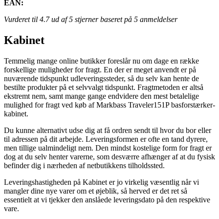
EAN:
Vurderet til
4.7
ud af 5 stjerner baseret på
5
anmeldelser
Kabinet
Temmelig mange online butikker foreslår nu om dage en række
forskellige muligheder for fragt. En der er meget anvendt er på
nuværende tidspunkt udleveringssteder, så du selv kan hente de
bestilte produkter på et selvvalgt tidspunkt. Fragtmetoden er altså
ekstremt nem, samt mange gange endvidere den mest betalelige
mulighed for fragt ved køb af Markbass Traveler151P basforstærker-
kabinet.
Du kunne alternativt udse dig at få ordren sendt til hvor du bor eller
til adressen på dit arbejde. Leveringsformen er ofte en tand dyrere,
men tillige ualmindeligt nem. Den mindst kostelige form for fragt er
dog at du selv henter varerne, som desværre afhænger af at du fysisk
befinder dig i nærheden af netbutikkens tilholdssted.
Leveringshastigheden på Kabinet er jo virkelig væsentlig når vi
mangler dine nye varer om et øjeblik, så herved er det ret så
essentielt at vi tjekker den anslåede leveringsdato på den respektive
vare.