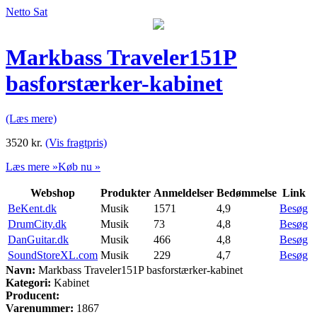
Netto Sat
Markbass Traveler151P
basforstærker-kabinet
(Læs mere)
3520
kr.
(Vis fragtpris)
Læs mere »
Køb nu »
Webshop
Produkter
Anmeldelser
Bedømmelse
Link
BeKent.dk
Musik
1571
4,9
Besøg
DrumCity.dk
Musik
73
4,8
Besøg
DanGuitar.dk
Musik
466
4,8
Besøg
SoundStoreXL.com
Musik
229
4,7
Besøg
Navn:
Markbass Traveler151P basforstærker-kabinet
Kategori:
Kabinet
Producent:
Varenummer:
1867