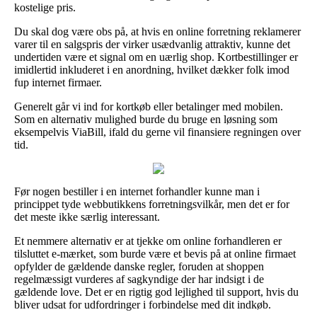
kostelige pris.
Du skal dog være obs på, at hvis en online forretning reklamerer
varer til en salgspris der virker usædvanlig attraktiv, kunne det
undertiden være et signal om en uærlig shop. Kortbestillinger er
imidlertid inkluderet i en anordning, hvilket dækker folk imod
fup internet firmaer.
Generelt går vi ind for kortkøb eller betalinger med mobilen.
Som en alternativ mulighed burde du bruge en løsning som
eksempelvis ViaBill, ifald du gerne vil finansiere regningen over
tid.
Før nogen bestiller i en internet forhandler kunne man i
princippet tyde webbutikkens forretningsvilkår, men det er for
det meste ikke særlig interessant.
Et nemmere alternativ er at tjekke om online forhandleren er
tilsluttet e-mærket, som burde være et bevis på at online firmaet
opfylder de gældende danske regler, foruden at shoppen
regelmæssigt vurderes af sagkyndige der har indsigt i de
gældende love. Det er en rigtig god lejlighed til support, hvis du
bliver udsat for udfordringer i forbindelse med dit indkøb.