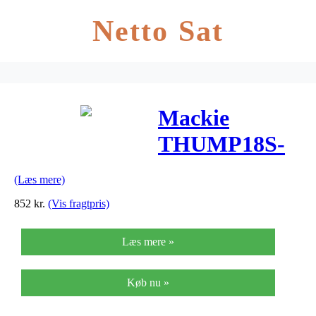
Netto Sat
Mackie
THUMP18S-
COVER
(Læs mere)
overtræk til
852
kr.
(Vis fragtpris)
subwoofer,
Læs mere »
68x58xx58 cm.
Køb nu »