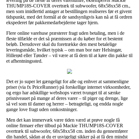
levering på de fleste af deres varenumre, eksempelvis Mackie
THUMP18S-COVER overtræk til subwoofer, 68x58xx58 cm.,
men som imidlertid antager at bestillingen realiseres før et givent
tidspunkt, med det formål at de sandsynligvis kan nå at få ordren
ekspederet før pakkemedarbejderne tager hjem.
Flere online varehuse præsterer fragt uden betaling, men i de
fleste tilfælde er det så præmissen at du køber for et bestemt
beløb. Derudover skal du foretrække den mest betalelige
leveringsmåde, hvilket typisk – om man bor nær Helsingør,
Hillerød eller Tønder – vil være at få dem til at køre din pakke til
et afhentningssted.
Det er jo super let gængeligt for alle og enhver at sammenligne
priser (via fx PriceRunner) på forskellige internet virksomheder,
og ergo har adskillige webshops været tvunget til at sænke
prisniveauet på mange af deres varer – til piger og drenge, lige
så vel som til damer og herrer – betragteligt, og endda nogle
gange love fragt uden omkostninger.
Men det kan immervæk være tiden værd at prøve nogle få
online firmaer efter tilbud på Mackie THUMP18S-COVER
overtræk til subwoofer, 68x58xx58 cm. inden du gennemfører
din handel, sådan at du er usvigeligt sikker på at få den mindst