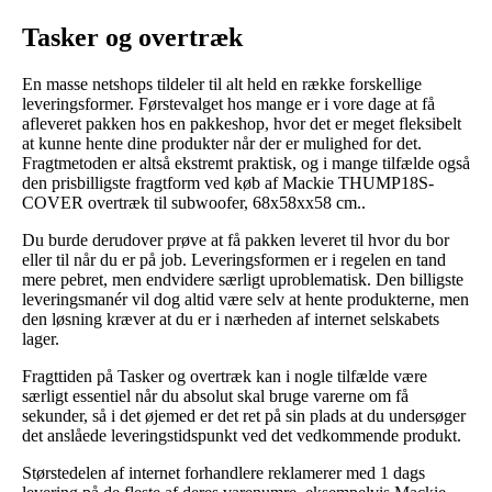
Tasker og overtræk
En masse netshops tildeler til alt held en række forskellige
leveringsformer. Førstevalget hos mange er i vore dage at få
afleveret pakken hos en pakkeshop, hvor det er meget fleksibelt
at kunne hente dine produkter når der er mulighed for det.
Fragtmetoden er altså ekstremt praktisk, og i mange tilfælde også
den prisbilligste fragtform ved køb af Mackie THUMP18S-
COVER overtræk til subwoofer, 68x58xx58 cm..
Du burde derudover prøve at få pakken leveret til hvor du bor
eller til når du er på job. Leveringsformen er i regelen en tand
mere pebret, men endvidere særligt uproblematisk. Den billigste
leveringsmanér vil dog altid være selv at hente produkterne, men
den løsning kræver at du er i nærheden af internet selskabets
lager.
Fragttiden på Tasker og overtræk kan i nogle tilfælde være
særligt essentiel når du absolut skal bruge varerne om få
sekunder, så i det øjemed er det ret på sin plads at du undersøger
det anslåede leveringstidspunkt ved det vedkommende produkt.
Størstedelen af internet forhandlere reklamerer med 1 dags