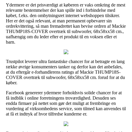
Ydermere er det prisværdigt at køberen er vaks omkring de mest
relevante bestemmelser der kan spille ind i forbindelse med
købet, f.eks. den ombytningsret internet webshoppen tilsikrer.
Her er det også relevant, at man permanent opbevarer sin
ordrekvittering, så man fremadrettet kan bevise ordren af Mackie
THUMP18S-COVER overtræk til subwoofer, 68x58xx58 cm.,
uafhængig om du leder efter et produkt til en voksen eller et
barn.
Trustpilot leverer ultra fantastiske chancer for at betragte en lang
række øvrige konsumenters tanker og derfor kan det anbefales,
at du eftergår e-forhandlerens ratings af Mackie THUMP18S-
COVER overtræk til subwoofer, 68x58xx58 cm. forud for at du
køber.
Facebook genererer ydermere forholdsvis solide chancer for at
få indblik i online forretningens troværdighed. Desuden ses
endda firmaer på nettet som gør det muligt at frembringe en
vurdering af virksomhedens service, som tilmed kan anvendes til
at få et indtryk af hvor tilfredse kunderne er.