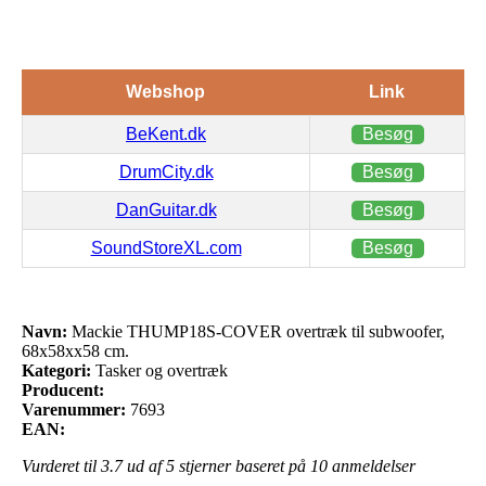
Webshop
Link
BeKent.dk
Besøg
DrumCity.dk
Besøg
DanGuitar.dk
Besøg
SoundStoreXL.com
Besøg
Navn:
Mackie THUMP18S-COVER overtræk til subwoofer,
68x58xx58 cm.
Kategori:
Tasker og overtræk
Producent:
Varenummer:
7693
EAN:
Vurderet til
3.7
ud af 5 stjerner baseret på
10
anmeldelser