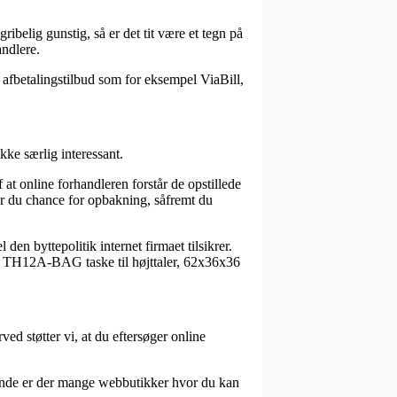
ibelig gunstig, så er det tit være et tegn på
andlere.
afbetalingstilbud som for eksempel ViaBill,
kke særlig interessant.
t online forhandleren forstår de opstillede
r du chance for opbakning, såfremt du
en byttepolitik internet firmaet tilsikrer.
ckie TH12A-BAG taske til højttaler, 62x36x36
ved støtter vi, at du eftersøger online
erinde er der mange webbutikker hvor du kan