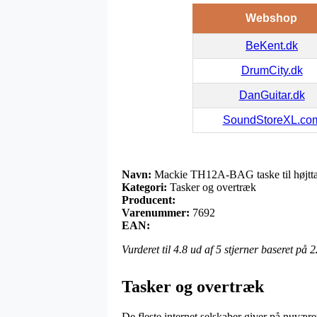
Webshop
BeKent.dk
DrumCity.dk
DanGuitar.dk
SoundStoreXL.co
Navn:
Mackie TH12A-BAG taske til højtta
Kategori:
Tasker og overtræk
Producent:
Varenummer:
7692
EAN:
Vurderet til
4.8
ud af 5 stjerner baseret på
2
Tasker og overtræk
De fleste internet selskaber giver på nuvær