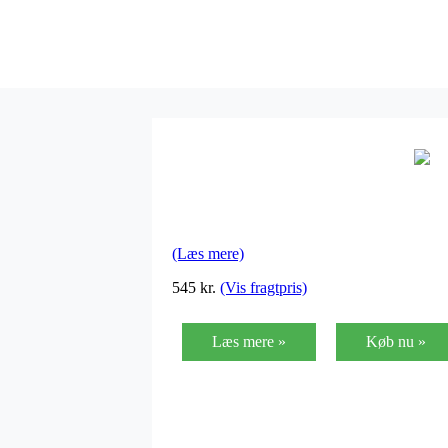
(Læs mere)
545
kr.
(Vis fragtpris)
Læs mere »
Køb nu »