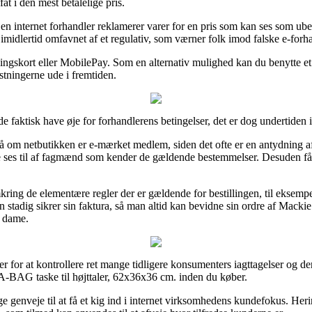
at i den mest betalelige pris.
en internet forhandler reklamerer varer for en pris som kan ses som ubegr
imidlertid omfavnet af et regulativ, som værner folk imod falske e-forh
ngskort eller MobilePay. Som en alternativ mulighed kan du benytte et 
stningerne ude i fremtiden.
faktisk have øje for forhandlerens betingelser, det er dog undertiden i
om netbutikken er e-mærket medlem, siden det ofte er en antydning af a
e ses til af fagmænd som kender de gældende bestemmelser. Desuden få
ing de elementære regler der er gældende for bestillingen, til eksempel d
man stadig sikrer sin faktura, så man altid kan bevidne sin ordre af Ma
r dame.
r for at kontrollere ret mange tidligere konsumenters iagttagelser og der
BAG taske til højttaler, 62x36x36 cm. inden du køber.
dige genveje til at få et kig ind i internet virksomhedens kundefokus. H