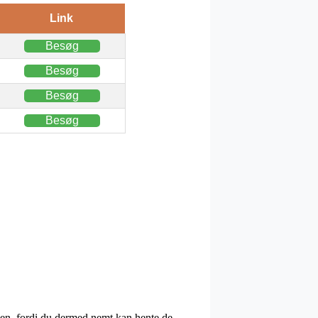
Link
Besøg
Besøg
Besøg
Besøg
ppen, fordi du dermed nemt kan hente de