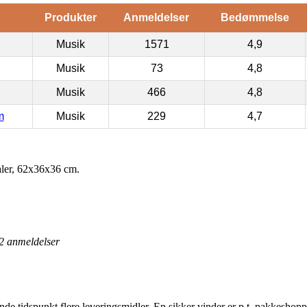
Produkter
Anmeldelser
Bedømmelse
Musik
1571
4,9
Musik
73
4,8
Musik
466
4,8
m
Musik
229
4,7
ler, 62x36x36 cm.
2
anmeldelser
ende tidspunkt flere leveringsmidler. En sikker vinder er p.t. pakkesho