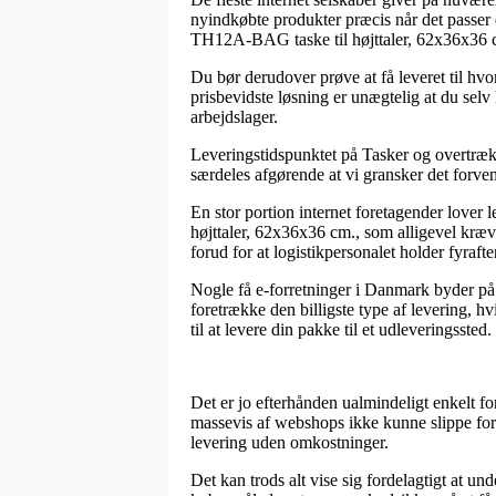
nyindkøbte produkter præcis når det passer 
TH12A-BAG taske til højttaler, 62x36x36 
Du bør derudover prøve at få leveret til hvo
prisbevidste løsning er unægtelig at du selv
arbejdslager.
Leveringstidspunktet på Tasker og overtræk k
særdeles afgørende at vi gransker det forven
En stor portion internet foretagender love
højttaler, 62x36x36 cm., som alligevel kræve
forud for at logistikpersonalet holder fyrafte
Nogle få e-forretninger i Danmark byder på 
foretrække den billigste type af levering,
til at levere din pakke til et udleveringssted.
Det er jo efterhånden ualmindeligt enkelt for
massevis af webshops ikke kunne slippe for a
levering uden omkostninger.
Det kan trods alt vise sig fordelagtigt at u