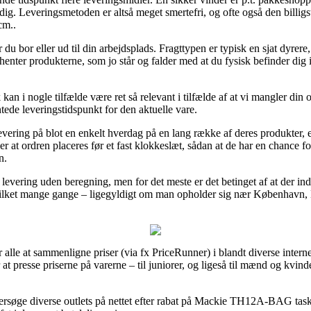
dig. Leveringsmetoden er altså meget smertefri, og ofte også den billi
cm..
r du bor eller ud til din arbejdsplads. Fragttypen er typisk en sjat dyre
 henter produkterne, som jo står og falder med at du fysisk befinder dig 
an i nogle tilfælde være ret så relevant i tilfælde af at vi mangler din
tede leveringstidspunkt for den aktuelle vare.
r levering på blot en enkelt hverdag på en lang række af deres produkt
r at ordren placeres før et fast klokkeslæt, sådan at de har en chance fo
n.
levering uden beregning, men for det meste er det betinget af at der ind
 hvilket mange gange – ligegyldigt om man opholder sig nær København, 
 alle at sammenligne priser (via fx PriceRunner) i blandt diverse interne
t presse priserne på varerne – til juniorer, og ligeså til mænd og kvind
ndersøge diverse outlets på nettet efter rabat på Mackie TH12A-BAG taske