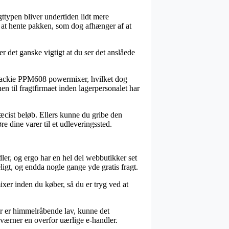
agttypen bliver undertiden lidt mere
v at hente pakken, som dog afhænger af at
er det ganske vigtigt at du ser det anslåede
 Mackie PPM608 powermixer, hvilket dog
n til fragtfirmaet inden lagerpersonalet har
ræcist beløb. Ellers kunne du gribe den
e dine varer til et udleveringssted.
dler, og ergo har en hel del webbutikker set
eligt, og endda nogle gange yde gratis fragt.
xer inden du køber, så du er tryg ved at
der er himmelråbende lav, kunne det
 værner en overfor uærlige e-handler.