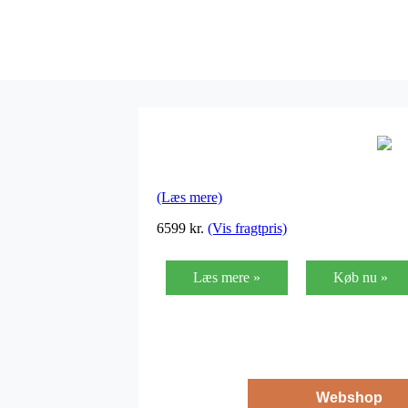
(Læs mere)
6599
kr.
(Vis fragtpris)
Læs mere »
Køb nu »
Webshop