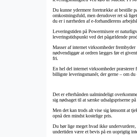
Du kunne ydermere foretrække at bestille pakk
omkostningsfuld, men derudover ret så liget
du er i nærheden af e-forhandlerens arbejdsl
Leveringstiden på Powermixere er naturligvis
leveringstidspunkt ved det pågældende prod
Masser af internet virksomheder frembyder
nødvendiggør at ordren lægges før et givent 
fri.
En hel del internet virksomheder præsterer f
billigste leveringsmanér, der gerne – om du e
Det er efterhånden ualmindeligt overkommelig
sig nødsaget til at sænke udsalgspriserne på 
Men det kan trods alt vise sig lønsomt at t
opnå den mindst kostelige pris.
Du bør lige meget hvad ikke undervurdere, at
undertiden være et bevis på en uoprigtig int