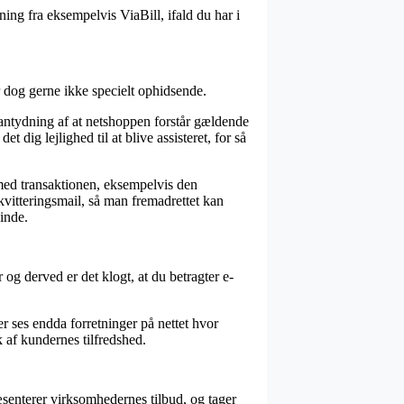
ing fra eksempelvis ViaBill, ifald du har i
 dog gerne ikke specielt ophidsende.
antydning af at netshoppen forstår gældende
 dig lejlighed til at blive assisteret, for så
 med transaktionen, eksempelvis den
 kvitteringsmail, så man fremadrettet kan
inde.
r og derved er det klogt, at du betragter e-
er ses endda forretninger på nettet hvor
k af kundernes tilfredshed.
ræsenterer virksomhedernes tilbud, og tager