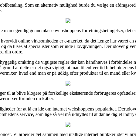
mobilbetaling. Som en alternativ mulighed burde du vælge en afdragsordn
.
e man egentlig gennemlæse webshoppens forretningsbetingelser, det er
 hvorvidt online virksomheden er e-mærket, da det længe har været en 
g da tilses af specialister som er inde i lovgivningen. Derudover giver det
ed din ordre.
mhyggelig omkring de vigtigste regler der kan håndhæves i forbindelse
å grund af dette er det også vigtigt, at man til enhver tid bibeholder ens
mixer, hvad end man er på udkig efter produkter til en mand eller kv
er til at blive klogere på forskellige eksisterende forbrugeres opfattelse
wermixer forinden du køber.
muligheder for at få en idé om internet webshoppens popularitet. Derudov
omhedens service, som lige så vel må udnyttes til at danne dig et indtry
nnoncer. Vi arbejder tæt sammen med utallige internet butikker idet vi p