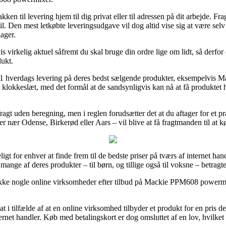
en til levering hjem til dig privat eller til adressen på dit arbejde. Fr
il. Den mest letkøbte leveringsudgave vil dog altid vise sig at være sel
ager.
 virkelig aktuel såfremt du skal bruge din ordre lige om lidt, så derfor 
ukt.
 1 hverdags levering på deres bedst sælgende produkter, eksempelvis
klokkeslæt, med det formål at de sandsynligvis kan nå at få produktet he
ragt uden beregning, men i reglen forudsætter det at du aftager for et p
r nær Odense, Birkerød eller Aars – vil blive at få fragtmanden til at kør
t for enhver at finde frem til de bedste priser på tværs af internet han
mange af deres produkter – til børn, og tillige også til voksne – betragt
jekke nogle online virksomheder efter tilbud på Mackie PPM608 powermi
 i tilfælde af at en online virksomhed tilbyder et produkt for en pris 
ernet handler. Køb med betalingskort er dog omsluttet af en lov, hvilket