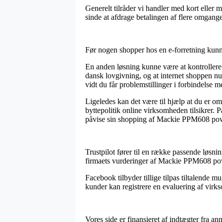
Generelt tilråder vi handler med kort eller 
sinde at afdrage betalingen af flere omgange
Før nogen shopper hos en e-forretning kunn
En anden løsning kunne være at kontrollere
dansk lovgivning, og at internet shoppen nu o
vidt du får problemstillinger i forbindelse m
Ligeledes kan det være til hjælp at du er o
byttepolitik online virksomheden tilsikrer. P
påvise sin shopping af Mackie PPM608 power
Trustpilot fører til en række passende løsning
firmaets vurderinger af Mackie PPM608 po
Facebook tilbyder tillige tilpas tiltalende 
kunder kan registrere en evaluering af virks
Vores side er finansieret af indtægter fra a