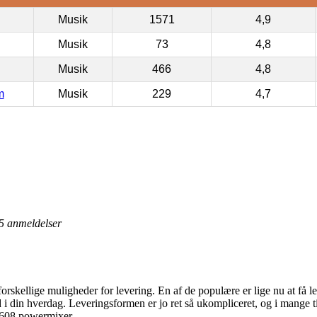
Musik
1571
4,9
Musik
73
4,8
Musik
466
4,8
m
Musik
229
4,7
5
anmeldelser
orskellige muligheder for levering. En af de populære er lige nu at få l
d i din hverdag. Leveringsformen er jo ret så ukompliceret, og i mange 
608 powermixer.