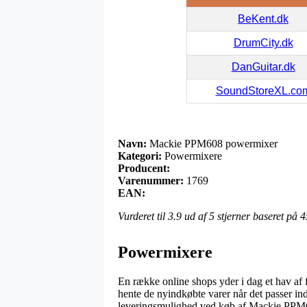
BeKent.dk
DrumCity.dk
DanGuitar.dk
SoundStoreXL.co
Navn:
Mackie PPM608 powermixer
Kategori:
Powermixere
Producent:
Varenummer:
1769
EAN:
Vurderet til
3.9
ud af 5 stjerner baseret på
4
Powermixere
En række online shops yder i dag et hav af f
hente de nyindkøbte varer når det passer in
leveringsmulighed ved køb af Mackie PPM