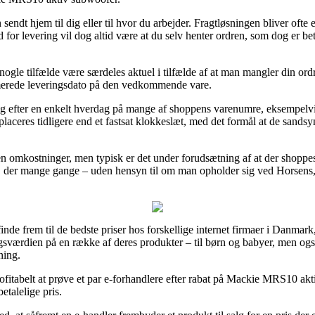
 sendt hjem til dig eller til hvor du arbejder. Fragtløsningen bliver oft
d for levering vil dog altid være at du selv henter ordren, som dog er b
gle tilfælde være særdeles aktuel i tilfælde af at man mangler din ordre
imerede leveringsdato på den vedkommende vare.
ing efter en enkelt hverdag på mange af shoppens varenumre, eksempe
placeres tidligere end et fastsat klokkeslæt, med det formål at de sandsy
n omkostninger, men typisk er det under forudsætning af at der shoppes
g, der mange gange – uden hensyn til om man opholder sig ved Horsens,
inde frem til de bedste priser hos forskellige internet firmaer i Danmark, 
lgsværdien på en række af deres produkter – til børn og babyer, men ogs
ning.
 profitabelt at prøve et par e-forhandlere efter rabat på Mackie MRS10 a
etalelige pris.