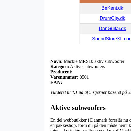
BeKent.dk
DrumCity.dk
DanGuitar.dk
SoundStoreXL.co
Navn:
Mackie MRS10 aktiv subwoofer
Kategori:
Aktive subwoofers
Producent:
Varenummer:
8501
EAN:
Vurderet til
4.1
ud af 5 stjerner baseret på
3
Aktive subwoofers
En del webbutikker i Danmark foreslår nu om
en pakkeshop, fordi du på den måde nemt kan
mindst kostelige fragttype ved køb af Mac