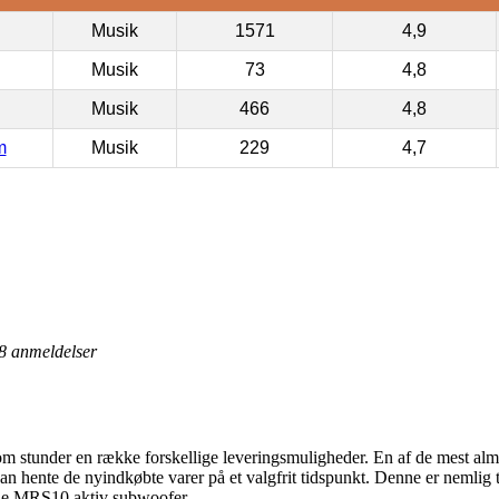
Musik
1571
4,9
Musik
73
4,8
Musik
466
4,8
m
Musik
229
4,7
8
anmeldelser
 stunder en række forskellige leveringsmuligheder. En af de mest almin
 hente de nyindkøbte varer på et valgfrit tidspunkt. Denne er nemlig 
kie MRS10 aktiv subwoofer.