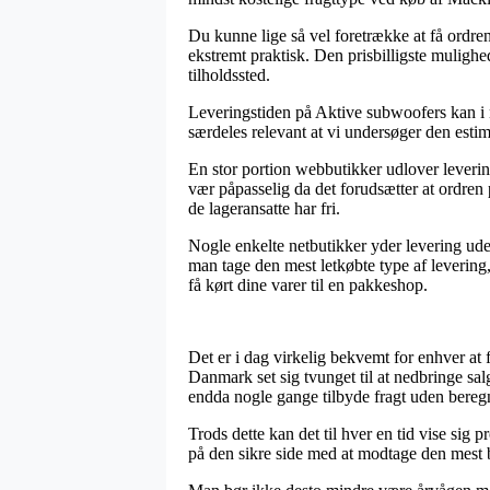
Du kunne lige så vel foretrække at få ordren
ekstremt praktisk. Den prisbilligste mulighe
tilholdssted.
Leveringstiden på Aktive subwoofers kan i no
særdeles relevant at vi undersøger den est
En stor portion webbutikker udlover lever
vær påpasselig da det forudsætter at ordren 
de lageransatte har fri.
Nogle enkelte netbutikker yder levering ude
man tage den mest letkøbte type af leverin
få kørt dine varer til en pakkeshop.
Det er i dag virkelig bekvemt for enhver at f
Danmark set sig tvunget til at nedbringe sa
endda nogle gange tilbyde fragt uden bereg
Trods dette kan det til hver en tid vise sig
på den sikre side med at modtage den mest b