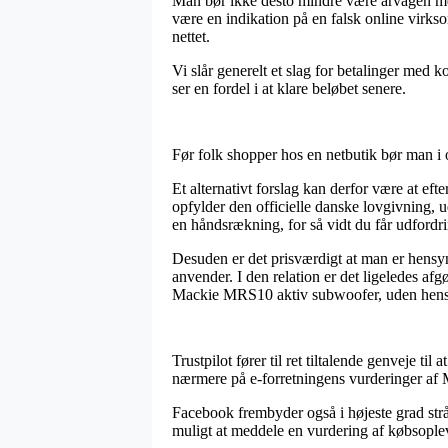
Man bør ikke desto mindre være årvågen med, 
være en indikation på en falsk online virks
nettet.
Vi slår generelt et slag for betalinger med 
ser en fordel i at klare beløbet senere.
Før folk shopper hos en netbutik bør man i og
Et alternativt forslag kan derfor være at eft
opfylder den officielle danske lovgivning, u
en håndsrækning, for så vidt du får udfordri
Desuden er det prisværdigt at man er hensyn
anvender. I den relation er det ligeledes af
Mackie MRS10 aktiv subwoofer, uden hensyn 
Trustpilot fører til ret tiltalende genveje t
nærmere på e-forretningens vurderinger af 
Facebook frembyder også i højeste grad strå
muligt at meddele en vurdering af købsoplev