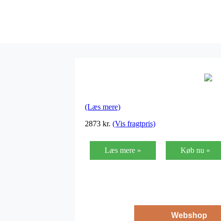
(Læs mere)
2873
kr.
(Vis fragtpris)
Læs mere »
Køb nu »
Webshop