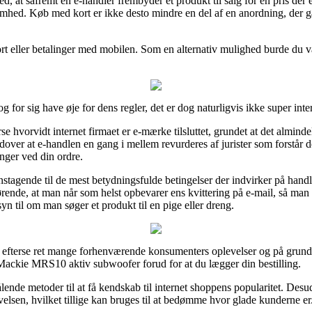
at såfremt en e-handler frembyder et produkt til salg for en pris der er
omhed. Køb med kort er ikke desto mindre en del af en anordning, der g
kort eller betalinger med mobilen. Som en alternativ mulighed burde du v
 for sig have øje for dens regler, det er dog naturligvis ikke super inte
erse hvorvidt internet firmaet er e-mærke tilsluttet, grundet at det almin
dover at e-handlen en gang i mellem revurderes af jurister som forstår 
nger ved din ordre.
stagende til de mest betydningsfulde betingelser der indvirker på handl
gørende, at man når som helst opbevarer ens kvittering på e-mail, så ma
til om man søger et produkt til en pige eller dreng.
il at efterse ret mange forhenværende konsumenters oplevelser og på grund 
Mackie MRS10 aktiv subwoofer forud for at du lægger din bestilling.
lende metoder til at få kendskab til internet shoppens popularitet. Desu
elsen, hvilket tillige kan bruges til at bedømme hvor glade kunderne er