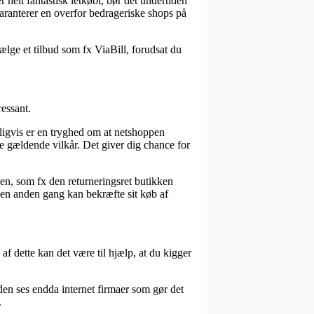
 helt fantastisk letkøbt, bør det undertiden
aranterer en overfor bedrageriske shops på
ælge et tilbud som fx ViaBill, forudsat du
ressant.
deligvis er en tryghed om at netshoppen
de gældende vilkår. Det giver dig chance for
en, som fx den returneringsret butikken
n en anden gang kan bekræfte sit køb af
af dette kan det være til hjælp, at du kigger
den ses endda internet firmaer som gør det
.