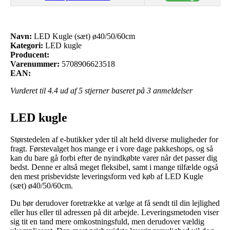
Navn:
LED Kugle (sæt) ø40/50/60cm
Kategori:
LED kugle
Producent:
Varenummer:
5708906623518
EAN:
Vurderet til
4.4
ud af 5 stjerner baseret på
3
anmeldelser
LED kugle
Størstedelen af e-butikker yder til alt held diverse muligheder for
fragt. Førstevalget hos mange er i vore dage pakkeshops, og så
kan du bare gå forbi efter de nyindkøbte varer når det passer dig
bedst. Denne er altså meget fleksibel, samt i mange tilfælde også
den mest prisbevidste leveringsform ved køb af LED Kugle
(sæt) ø40/50/60cm.
Du bør derudover foretrække at vælge at få sendt til din lejlighed
eller hus eller til adressen på dit arbejde. Leveringsmetoden viser
sig tit en tand mere omkostningsfuld, men derudover vældig