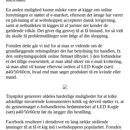
En anden mulighed kunne måske være at kigge om online
forretningen er støttet af e-mærket, eftersom det længe har været
en påvisning af at webshoppen accepterer dansk lovgivning,
samt at netbutikken tit kigges til af jurister der kender de
gældende vilkår. Det giver dig genvej til at få bistand, for så vidt
du skulle få problemstillinger som følge af din shopping.
Foruden dette går vi ind for at man er vidende om de
grundlæggende retningslinjer der har betydning for handlen, fx
den ombytningspolitik online firmaet tilbyder. I den forbindelse
er det tillige essesentielt, at man altid sikrer sin e-mail kvittering,
så man altid vil kunne eftervise ordren af LED Kugle (sæt)
ø40/50/60cm, hvad end man søger produkter til en kvinde eller
mand.
Trustpilot genererer aldeles hæderlige muligheder for at tolke
adskillige nuværende konsumenters kritik og derved støtter vi, at
du gennemsøger e-forhandlerens bedømmelser af LED Kugle
(sæt) ø40/50/60cm før du lægger din bestilling.
Facebook resulterer i derudover en lang række strålende
løsninger til at få et kig ind i webshoppens popularitet. Foruden