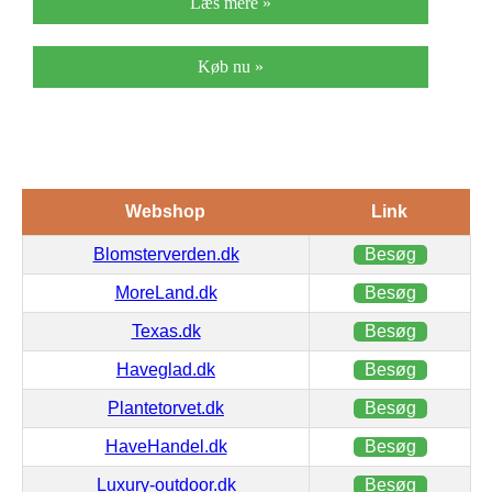
Læs mere »
Køb nu »
Webshop
Link
Blomsterverden.dk
Besøg
MoreLand.dk
Besøg
Texas.dk
Besøg
Haveglad.dk
Besøg
Plantetorvet.dk
Besøg
HaveHandel.dk
Besøg
Luxury-outdoor.dk
Besøg