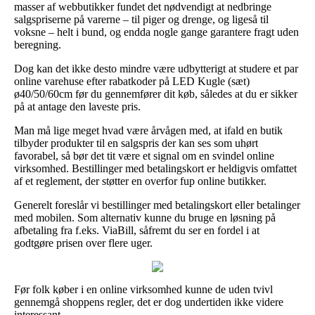
masser af webbutikker fundet det nødvendigt at nedbringe
salgspriserne på varerne – til piger og drenge, og ligeså til
voksne – helt i bund, og endda nogle gange garantere fragt uden
beregning.
Dog kan det ikke desto mindre være udbytterigt at studere et par
online varehuse efter rabatkoder på LED Kugle (sæt)
ø40/50/60cm før du gennemfører dit køb, således at du er sikker
på at antage den laveste pris.
Man må lige meget hvad være årvågen med, at ifald en butik
tilbyder produkter til en salgspris der kan ses som uhørt
favorabel, så bør det tit være et signal om en svindel online
virksomhed. Bestillinger med betalingskort er heldigvis omfattet
af et reglement, der støtter en overfor fup online butikker.
Generelt foreslår vi bestillinger med betalingskort eller betalinger
med mobilen. Som alternativ kunne du bruge en løsning på
afbetaling fra f.eks. ViaBill, såfremt du ser en fordel i at
godtgøre prisen over flere uger.
Før folk køber i en online virksomhed kunne de uden tvivl
gennemgå shoppens regler, det er dog undertiden ikke videre
interessant.