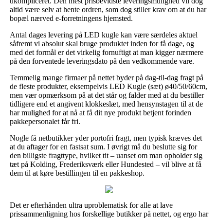
ukompliceret. Den mest prisbevidste leveringsmulighed vil dog
altid være selv at hente ordren, som dog stiller krav om at du har
bopæl nærved e-forretningens hjemsted.
Antal dages levering på LED kugle kan være særdeles aktuel
såfremt vi absolut skal bruge produktet inden for få dage, og
med det formål er det virkelig fornuftigt at man kigger nærmere
på den forventede leveringsdato på den vedkommende vare.
Temmelig mange firmaer på nettet byder på dag-til-dag fragt på
de fleste produkter, eksempelvis LED Kugle (sæt) ø40/50/60cm,
men vær opmærksom på at det står og falder med at du bestiller
tidligere end et angivent klokkeslæt, med hensynstagen til at de
har mulighed for at nå at få dit nye produkt betjent forinden
pakkepersonalet får fri.
Nogle få netbutikker yder portofri fragt, men typisk kræves det
at du aftager for en fastsat sum. I øvrigt må du beslutte sig for
den billigste fragttype, hvilket tit – uanset om man opholder sig
tæt på Kolding, Frederiksværk eller Hundested – vil blive at få
dem til at køre bestillingen til en pakkeshop.
Det er efterhånden ultra uproblematisk for alle at lave
prissammenligning hos forskellige butikker på nettet, og ergo har