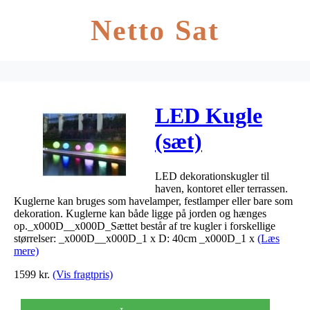
Netto Sat
LED Kugle
(sæt)
ø40/50/60cm
LED dekorationskugler til
haven, kontoret eller terrassen.
Kuglerne kan bruges som havelamper, festlamper eller bare som
dekoration. Kuglerne kan både ligge på jorden og hænges
op._x000D__x000D_Sættet består af tre kugler i forskellige
størrelser: _x000D__x000D_1 x D: 40cm _x000D_1 x
(Læs
mere)
1599
kr.
(Vis fragtpris)