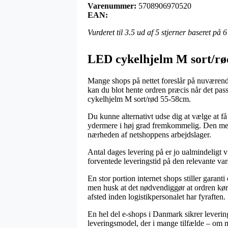
Varenummer:
5708906970520
EAN:
Vurderet til
3.5
ud af 5 stjerner baseret på
6
LED cykelhjelm M sort/rø
Mange shops på nettet foreslår på nuværende
kan du blot hente ordren præcis når det pas
cykelhjelm M sort/rød 55-58cm.
Du kunne alternativt udse dig at vælge at få
ydermere i høj grad fremkommelig. Den mest 
nærheden af netshoppens arbejdslager.
Antal dages levering på er jo ualmindeligt v
forventede leveringstid på den relevante var
En stor portion internet shops stiller gara
men husk at det nødvendiggør at ordren køre
afsted inden logistikpersonalet har fyraften.
En hel del e-shops i Danmark sikrer leverin
leveringsmodel, der i mange tilfælde – om ma