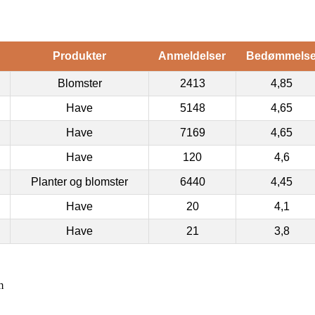
Produkter
Anmeldelser
Bedømmels
Blomster
2413
4,85
Have
5148
4,65
Have
7169
4,65
Have
120
4,6
Planter og blomster
6440
4,45
Have
20
4,1
Have
21
3,8
m