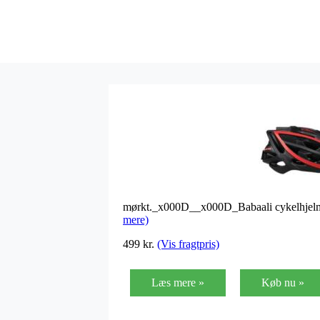
mørkt._x000D__x000D_Babaali cykelhjelme er
mere)
499
kr.
(Vis fragtpris)
Læs mere »
Køb nu »