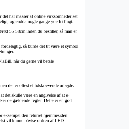
or det har masser af online virksomheder set
eligt, og endda nogle gange yde fri fragt.
t/rød 55-58cm inden du bestiller, så man er
fordelagtig, så burde det tit være et symbol
etninger.
iaBill, når du gerne vil betale
men det er oftest et tidskrævende arbejde.
det skulle være en angivelse af at e-
rsker de gældende regler. Dette er en god
 for eksempel den returret hjemmesiden
 helst vil kunne påvise ordren af LED