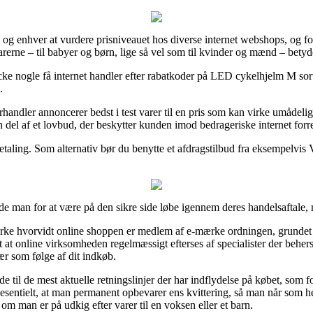
e og enhver at vurdere prisniveauet hos diverse internet webshops, og f
varerne – til babyer og børn, lige så vel som til kvinder og mænd – betyd
ecke nogle få internet handler efter rabatkoder på LED cykelhjelm M sor
.
handler annoncerer bedst i test varer til en pris som kan virke umådelig 
n del af et lovbud, der beskytter kunden imod bedrageriske internet forr
betaling. Som alternativ bør du benytte et afdragstilbud fra eksempelvis V
de man for at være på den sikre side løbe igennem deres handelsaftale, 
e hvorvidt online shoppen er medlem af e-mærke ordningen, grundet at 
mt at online virksomheden regelmæssigt efterses af specialister der behe
ær som følge af dit indkøb.
de til de mest aktuelle retningslinjer der har indflydelse på købet, som
t essesentielt, at man permanent opbevarer ens kvittering, så man når som
m man er på udkig efter varer til en voksen eller et barn.