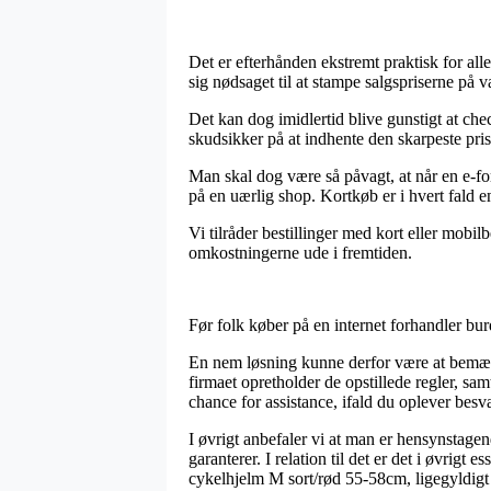
Det er efterhånden ekstremt praktisk for all
sig nødsaget til at stampe salgspriserne på 
Det kan dog imidlertid blive gunstigt at ch
skudsikker på at indhente den skarpeste pris
Man skal dog være så påvagt, at når en e-for
på en uærlig shop. Kortkøb er i hvert fald e
Vi tilråder bestillinger med kort eller mobil
omkostningerne ude i fremtiden.
Før folk køber på en internet forhandler bur
En nem løsning kunne derfor være at bemærk
firmaet opretholder de opstillede regler, sa
chance for assistance, ifald du oplever besv
I øvrigt anbefaler vi at man er hensynstagen
garanterer. I relation til det er det i øvrig
cykelhjelm M sort/rød 55-58cm, ligegyldigt o