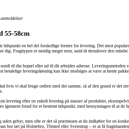
anmeldelser
d 55-58cm
 tidspunkt en hel del forskellige former for levering. Det mest populær
ser dig. Fragttypen er nemlig meget nem, samt tit derudover den mindst
 sendt til din bopæl eller ud til dit arbejdes adresse. Leveringsmetoden
betalelige leveringsløsning kan ikke modsiges at være at hente pakken 
ital hvis vi skal bruge ordren med det samme, så af den grund er det ut
e.
nti om levering efter en enkelt hverdag på masser af produkter, eksempe
s igennem forud for et bestemt tidspunkt, med hensynstagen til at de hø
g uden gebyr, men ofte er det så præmissen at du indkøber for en konkret
n bor tæt på Holstebro, Thisted eller Svenstrup – er at få fragtmanden ti