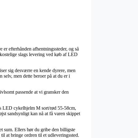
e er efterhånden afhentningssteder, og så
 kostelige slags levering ved køb af LED
 viser sig desværre en kende dyrere, men
selv, men dette beroer på at du er i
vivlsomt passende at vi gransker den
lvis LED cykelhjelm M sort/rød 55-58cm,
jst sandsynligt kan nå at få varen skippet
 sum. Ellers bør du gribe den billigste
l at bringe ordren til et udleveringssted.