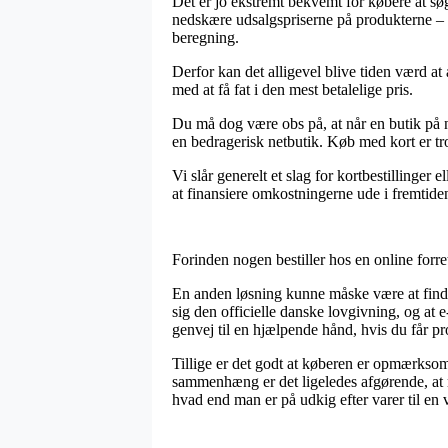
Det er jo ekstremt bekvemt for købere at søge
nedskære udsalgspriserne på produkterne – 
beregning.
Derfor kan det alligevel blive tiden værd at
med at få fat i den mest betalelige pris.
Du må dog være obs på, at når en butik på ne
en bedragerisk netbutik. Køb med kort er tro
Vi slår generelt et slag for kortbestillinger
at finansiere omkostningerne ude i fremtide
Forinden nogen bestiller hos en online forr
En anden løsning kunne måske være at finde 
sig den officielle danske lovgivning, og at 
genvej til en hjælpende hånd, hvis du får pro
Tillige er det godt at køberen er opmærksom 
sammenhæng er det ligeledes afgørende, at m
hvad end man er på udkig efter varer til en v