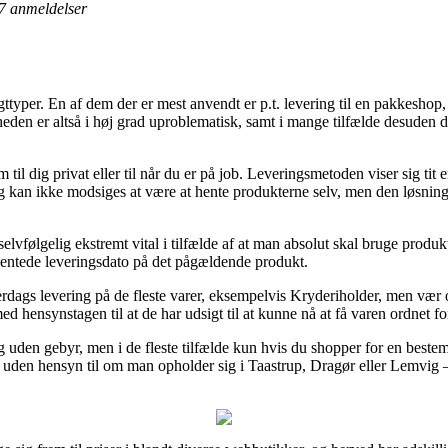
7
anmeldelser
ttyper. En af dem der er mest anvendt er p.t. levering til en pakkeshop
igheden er altså i høj grad uproblematisk, samt i mange tilfælde desuden
til dig privat eller til når du er på job. Leveringsmetoden viser sig tit
g kan ikke modsiges at være at hente produkterne selv, men den løsning
elvfølgelig ekstremt vital i tilfælde af at man absolut skal bruge produkt
rventede leveringsdato på det pågældende produkt.
rdags levering på de fleste varer, eksempelvis Kryderiholder, men vær
, med hensynstagen til at de har udsigt til at kunne nå at få varen ordne
ng uden gebyr, men i de fleste tilfælde kun hvis du shopper for en bes
 – uden hensyn til om man opholder sig i Taastrup, Dragør eller Lemvig – vi