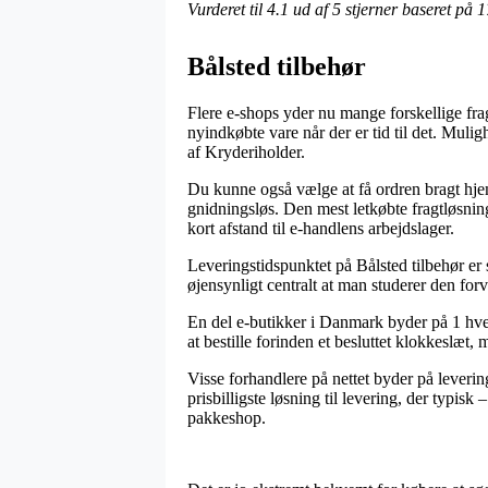
Vurderet til
4.1
ud af 5 stjerner baseret på
1
Bålsted tilbehør
Flere e-shops yder nu mange forskellige frag
nyindkøbte vare når der er tid til det. Mul
af Kryderiholder.
Du kunne også vælge at få ordren bragt hjem 
gnidningsløs. Den mest letkøbte fragtløsnin
kort afstand til e-handlens arbejdslager.
Leveringstidspunktet på Bålsted tilbehør er s
øjensynligt centralt at man studerer den fo
En del e-butikker i Danmark byder på 1 hve
at bestille forinden et besluttet klokkeslæt
Visse forhandlere på nettet byder på leveri
prisbilligste løsning til levering, der typisk
pakkeshop.