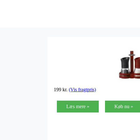
199
kr.
(Vis fragtpris)
Læs mere »
Køb nu »