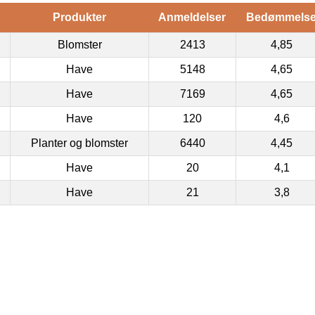
Produkter
Anmeldelser
Bedømmels
Blomster
2413
4,85
Have
5148
4,65
Have
7169
4,65
Have
120
4,6
Planter og blomster
6440
4,45
Have
20
4,1
Have
21
3,8