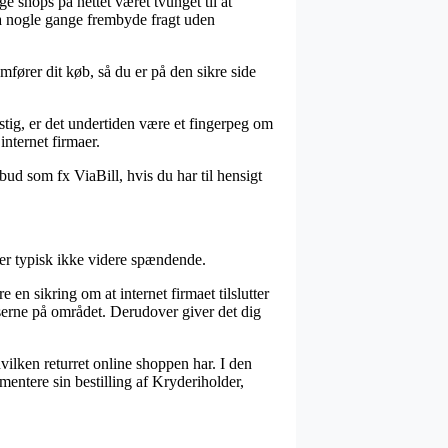
ge shops på nettet været tvunget til at
da nogle gange frembyde fragt uden
mfører dit køb, så du er på den sikre side
nstig, er det undertiden være et fingerpeg om
internet firmaer.
lbud som fx ViaBill, hvis du har til hensigt
 er typisk ikke videre spændende.
n sikring om at internet firmaet tilslutter
elserne på området. Derudover giver det dig
hvilken returret online shoppen har. I den
entere sin bestilling af Kryderiholder,