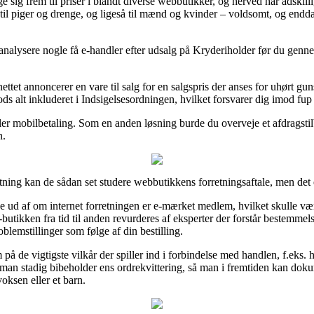
 sig frem til priser i blandt diverse webbutikker, og herved har adskilli
til piger og drenge, og ligeså til mænd og kvinder – voldsomt, og end
 analysere nogle få e-handler efter udsalg på Kryderiholder før du genne
ttet annoncerer en vare til salg for en salgspris der anses for uhørt gu
ds alt inkluderet i Indsigelsesordningen, hvilket forsvarer dig imod fup 
 eller mobilbetaling. Som en anden løsning burde du overveje et afdragsti
n.
etning kan de sådan set studere webbutikkens forretningsaftale, men det
ud af om internet forretningen er e-mærket medlem, hvilket skulle være e
e-butikken fra tid til anden revurderes af eksperter der forstår bestemm
blemstillinger som følge af din bestilling.
på de vigtigste vilkår der spiller ind i forbindelse med handlen, f.eks. 
an stadig bibeholder ens ordrekvittering, så man i fremtiden kan dokum
oksen eller et barn.