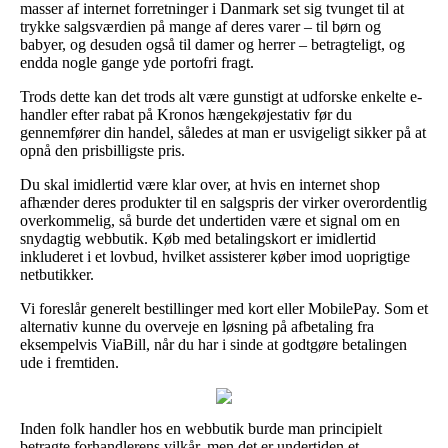
masser af internet forretninger i Danmark set sig tvunget til at
trykke salgsværdien på mange af deres varer – til børn og
babyer, og desuden også til damer og herrer – betragteligt, og
endda nogle gange yde portofri fragt.
Trods dette kan det trods alt være gunstigt at udforske enkelte e-
handler efter rabat på Kronos hængekøjestativ før du
gennemfører din handel, således at man er usvigeligt sikker på at
opnå den prisbilligste pris.
Du skal imidlertid være klar over, at hvis en internet shop
afhænder deres produkter til en salgspris der virker overordentlig
overkommelig, så burde det undertiden være et signal om en
snydagtig webbutik. Køb med betalingskort er imidlertid
inkluderet i et lovbud, hvilket assisterer køber imod uoprigtige
netbutikker.
Vi foreslår generelt bestillinger med kort eller MobilePay. Som et
alternativ kunne du overveje en løsning på afbetaling fra
eksempelvis ViaBill, når du har i sinde at godtgøre betalingen
ude i fremtiden.
Inden folk handler hos en webbutik burde man principielt
betragte forhandlerens vilkår, men det er undertiden et