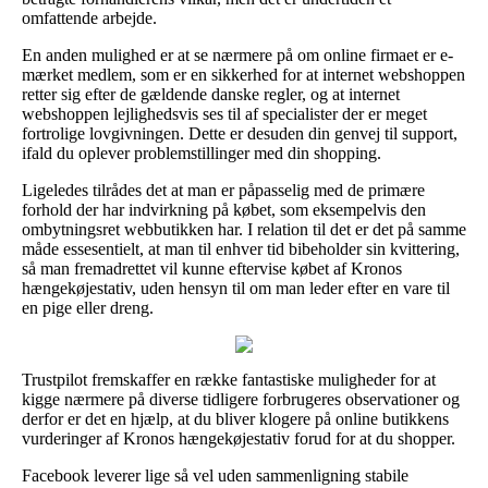
omfattende arbejde.
En anden mulighed er at se nærmere på om online firmaet er e-
mærket medlem, som er en sikkerhed for at internet webshoppen
retter sig efter de gældende danske regler, og at internet
webshoppen lejlighedsvis ses til af specialister der er meget
fortrolige lovgivningen. Dette er desuden din genvej til support,
ifald du oplever problemstillinger med din shopping.
Ligeledes tilrådes det at man er påpasselig med de primære
forhold der har indvirkning på købet, som eksempelvis den
ombytningsret webbutikken har. I relation til det er det på samme
måde essesentielt, at man til enhver tid bibeholder sin kvittering,
så man fremadrettet vil kunne eftervise købet af Kronos
hængekøjestativ, uden hensyn til om man leder efter en vare til
en pige eller dreng.
Trustpilot fremskaffer en række fantastiske muligheder for at
kigge nærmere på diverse tidligere forbrugeres observationer og
derfor er det en hjælp, at du bliver klogere på online butikkens
vurderinger af Kronos hængekøjestativ forud for at du shopper.
Facebook leverer lige så vel uden sammenligning stabile