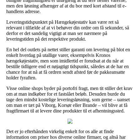
billigste fragtmulighed er unægtelig at du selv henter varerne,
men den løsning afhænger af at du bor med kort afstand til e-
handlens adresse.
Leveringstidspunktet på Hængekøjestativ kan være ret så
relevant i tilfælde af at vi behøver din ordre om få sekunder, så
derfor er det sandelig vigtigt at man ser nærmere på
leveringstiden på det respektive produkt.
En hel del outlets på nettet stiller garanti om levering på blot en
enkelt hverdag på utallige varer, eksempelvis Kronos
hængekøjestativ, men som imidlertid er forudsat at du når at
bestille tidligere end et nøjagtigt tidspunkt, således at de har en
chance for at nå at få ordren sendt afsted før de pakkeansatte
holder fyraften.
Visse online shops byder på portofri fragt, men tit stiller det krav
om at man indkøber for et fastslået beløb. Desuden burde du
tage den mindst kostelige leveringsløsning, som gerne – uanset
om man er tæt på Viborg, Korsør eller Brande – vil blive at få
fragtfirmaet til at levere dine produkter til et afhentningssted.
Det er jo efterhånden virkelig enkelt for os alle at finde
information om priser hos diverse online firmaer, og altså har