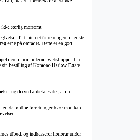
ViaBill, hvis du foretrækker at dække
n ikke særlig morsomt.
ivelse af at internet forretningen retter sig
 reglerne på området. Dette er en god
pel den returret internet webshoppen har.
re sin bestilling af Komono Harlow Estate
lser og derved anbefales det, at du
 vi en del online forretninger hvor man kan
evelser.
ernes tilbud, og indkasserer honorar under