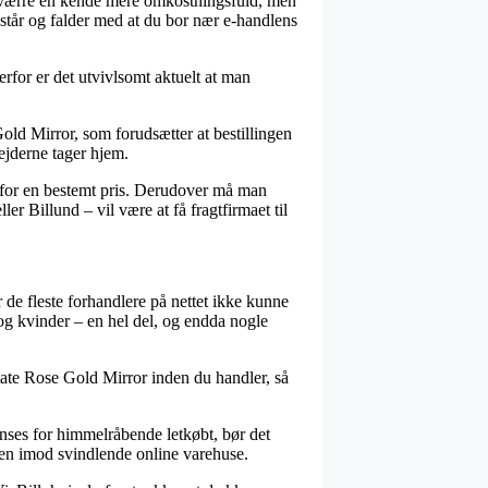
 desværre en kende mere omkostningsfuld, men
 står og falder med at du bor nær e-handlens
rfor er det utvivlsomt aktuelt at man
old Mirror, som forudsætter at bestillingen
bejderne tager hjem.
 for en bestemt pris. Derudover må man
er Billund – vil være at få fragtfirmaet til
r de fleste forhandlere på nettet ikke kunne
og kvinder – en hel del, og endda nogle
state Rose Gold Mirror inden du handler, så
anses for himmelråbende letkøbt, bør det
nden imod svindlende online varehuse.