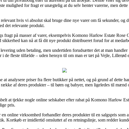
et til din privatbolig eller til adressen på dit arbejde. Denne viser sig
ste mulighed for fragt er unægtelig at du selv henter varerne, men dette
relevant hvis vi absolut skal bruge dine nye varer om få sekunder, og de
ed det relevante produkt.
dags fragt på masser af varer, eksempelvis Komono Harlow Estate Rose G
ed sikkerhed kan nå at få dit nye produkt distribueret forud for at medar
 levering uden betaling, men undertiden forudsætter det at man handler
i de fleste tilfælde – uden hensyn til om man er tæt på Vejle, Lillerød ell
e at analysere priser fra flere butikker på nettet, og på grund af dette ha
række af deres produkter – til børn og babyer, men ligeledes til mænd 
itabelt at tjekke nogle online selskaber efter rabat på Komono Harlow E
ige pris.
 en online virksomhed forhandler deres produkter til en salgspris som 
tik. Kortkøb er imidlertid omsluttet af en retningslinje, som redder ku