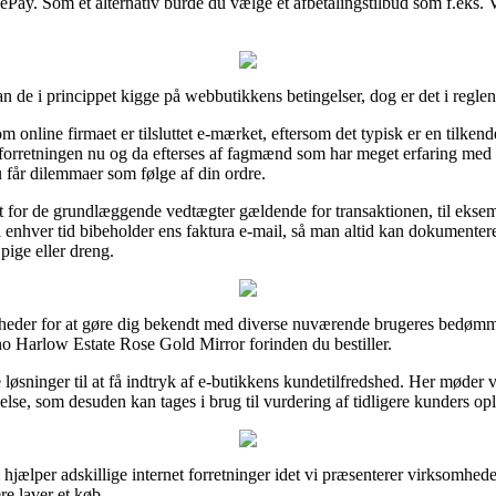
lePay. Som et alternativ burde du vælge et afbetalingstilbud som f.eks. 
an de i princippet kigge på webbutikkens betingelser, dog er det i regle
 online firmaet er tilsluttet e-mærket, eftersom det typisk er en tilkendeg
net forretningen nu og da efterses af fagmænd som har meget erfaring med
 får dilemmaer som følge af din ordre.
gt for de grundlæggende vedtægter gældende for transaktionen, til eksem
l enhver tid bibeholder ens faktura e-mail, så man altid kan dokumente
pige eller dreng.
igheder for at gøre dig bekendt med diverse nuværende brugeres bedømme
o Harlow Estate Rose Gold Mirror forinden du bestiller.
ge løsninger til at få indtryk af e-butikkens kundetilfredshed. Her møder
se, som desuden kan tages i brug til vurdering af tidligere kunders opl
 hjælper adskillige internet forretninger idet vi præsenterer virksomhed
re laver et køb.