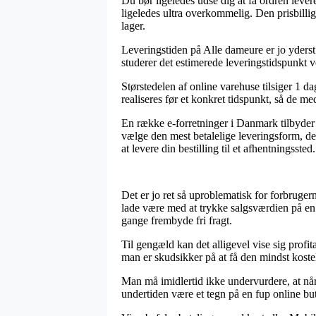
Du bør ligeledes udse dig at få ordren lever
ligeledes ultra overkommelig. Den prisbillig
lager.
Leveringstiden på Alle dameure er jo yderst 
studerer det estimerede leveringstidspunkt v
Størstedelen af online varehuse tilsiger 1 
realiseres før et konkret tidspunkt, så de m
En række e-forretninger i Danmark tilbyder
vælge den mest betalelige leveringsform, der 
at levere din bestilling til et afhentningssted.
Det er jo ret så uproblematisk for forbrugern
lade være med at trykke salgsværdien på en 
gange frembyde fri fragt.
Til gengæld kan det alligevel vise sig prof
man er skudsikker på at få den mindst kostel
Man må imidlertid ikke undervurdere, at når
undertiden være et tegn på en fup online bu