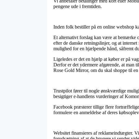
Vi anbefaler betalinger med kort eller Mobi
pengene ude i fremtiden.
Inden folk bestiller på en online webshop k
Et alternativt forslag kan være at bemærke om
efter de danske retningslinjer, og at inter
mulighed for en hjælpende hånd, såfremt du
Ligeledes er det en hjælp at køber er på va
Derfor er det ydermere afgørende, at man ti
Rose Gold Mirror, om du skal shoppe til en 
Trustpilot fører til nogle ønskværdige mul
besigtiger e-handlens vurderinger af Komon
Facebook præsterer tillige flere fortræffeli
formulere en anmeldelse af deres købsoplevel
Websitet finansieres af reklameindtægter. Vi
forudsætning af at de brugere vi sender vide