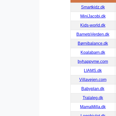
Smartkidz.dk
MiniJacobi.dk
Kids-world.dk
BarnetsVerden.dk
Børnibalance.dk
Koalabarn.dk
byhappyme.com
LIAMS.dk
Villavejen.com
Babyplan.dk
Tralaleg.dk
MamaMilla.dk
Legehjulet.dk