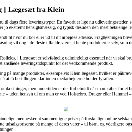
eg || Lægesæt fra Klein
 til dags flere leveringstyper. En favorit er lige nu udleveringssteder,
en er jo ekstremt hensigtsmæssig, og typisk desuden den mest betalelige
 sendt til hvor du bor eller ud til dit arbejdes adresse. Fragtløsningen bl
sløsning vil dog i de fleste tilfælde være at hente produkterne selv, som d
| Rolleleg || Lægesæt er selvfølgelig ualmindeligt essentiel når vi ska
r det anslåede leveringstidspunkt for det vedkommende produkt.
ring på mange produkter, eksempelvis Klein lægesæt, hvilket er påkræve
å at få bestillingen klar inden medarbejderne holder fyraften.
den omkostninger, men undertiden er det forbeholdt når man køber for et
ne – uden hensyn til om man er ved Holstebro, Dragør eller Hammel – vil
mindelige mennesker at sammenligne priser på forskellige online selskab
te udsalgspriserne på mange af deres varer – til børn, og yderligere ogs
ninger.