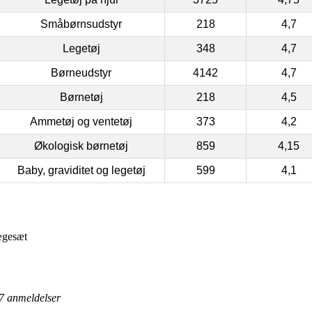
Småbørnsudstyr
218
4,7
Legetøj
348
4,7
Børneudstyr
4142
4,7
Børnetøj
218
4,5
Ammetøj og ventetøj
373
4,2
Økologisk børnetøj
859
4,15
Baby, graviditet og legetøj
599
4,1
Lægesæt
7
anmeldelser