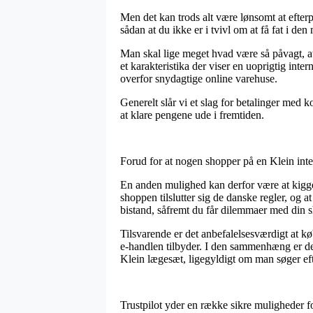
Men det kan trods alt være lønsomt at efterp
sådan at du ikke er i tvivl om at få fat i den 
Man skal lige meget hvad være så påvagt, at
et karakteristika der viser en uoprigtig inte
overfor snydagtige online varehuse.
Generelt slår vi et slag for betalinger med k
at klare pengene ude i fremtiden.
Forud for at nogen shopper på en Klein inte
En anden mulighed kan derfor være at kigge 
shoppen tilslutter sig de danske regler, og 
bistand, såfremt du får dilemmaer med din 
Tilsvarende er det anbefalelsesværdigt at kø
e-handlen tilbyder. I den sammenhæng er de
Klein lægesæt, ligegyldigt om man søger efte
Trustpilot yder en række sikre muligheder f