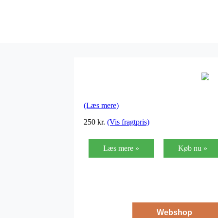
(Læs mere)
250
kr.
(Vis fragtpris)
Læs mere »
Køb nu »
Webshop