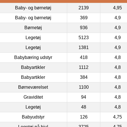
Baby- og børnetøj
2139
4,95
Baby- og børnetøj
369
4,9
Børnetøj
936
4,9
Legetøj
5123
4,9
Legetøj
1381
4,9
Babybæring udstyr
418
4,8
Babyartikler
1112
4,8
Babyartikler
384
4,8
Børneværelset
1100
4,8
Graviditet
94
4,8
Legetøj
48
4,8
Babyudstyr
126
4,75
Legetøj på hjul
3725
4,75