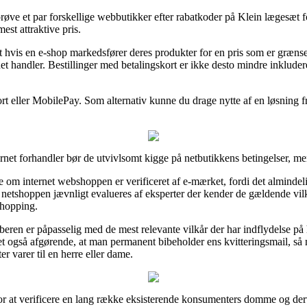
røve et par forskellige webbutikker efter rabatkoder på Klein lægesæt f
mest attraktive pris.
 hvis en e-shop markedsfører deres produkter for en pris som er grænse
rnet handler. Bestillinger med betalingskort er ikke desto mindre inkluder
ort eller MobilePay. Som alternativ kunne du drage nytte af en løsning fr
rnet forhandler bør de utvivlsomt kigge på netbutikkens betingelser, me
om internet webshoppen er verificeret af e-mærket, fordi det almindelig
at netshoppen jævnligt evalueres af eksperter der kender de gældende vil
shopping.
beren er påpasselig med de mest relevante vilkår der har indflydelse på 
t også afgørende, at man permanent bibeholder ens kvitteringsmail, så
r varer til en herre eller dame.
or at verificere en lang række eksisterende konsumenters domme og der