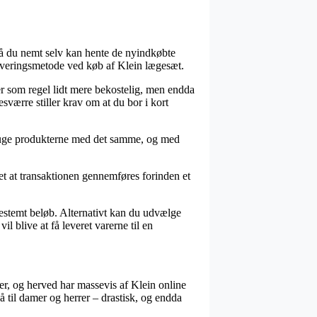
 så du nemt selv kan hente de nyindkøbte
 leveringsmetode ved køb af Klein lægesæt.
iver som regel lidt mere bekostelig, men endda
esværre stiller krav om at du bor i kort
l bruge produkterne med det samme, og med
t at transaktionen gennemføres forinden et
 bestemt beløb. Alternativt kan du udvælge
 blive at få leveret varerne til en
er, og herved har massevis af Klein online
å til damer og herrer – drastisk, og endda