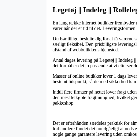
Legetøj || Indeleg || Rollel
En lang række internet butikker frembyder nu
varer når der er tid til det. Leveringsform
Du bør tillige beslutte dig for at få varerne
særligt fleksibel. Den prisbilligste levering
afstand af webbutikkens hjemsted.
Antal dages levering på Legetøj || Indeleg |
det formål er det jo passende at vi efterse
Masser af online butikker lover 1 dags leve
bestemt tidspunkt, så de med sikkerhed kan n
Indtil flere firmaer på nettet lover fragt u
den mest letkøbte fragtmulighed, hvilket ger
pakkeshop.
Det er efterhånden særdeles praktisk for al
forhandlere fundet det uundgåeligt at nedsæt
nogle gange garantere levering uden omkost