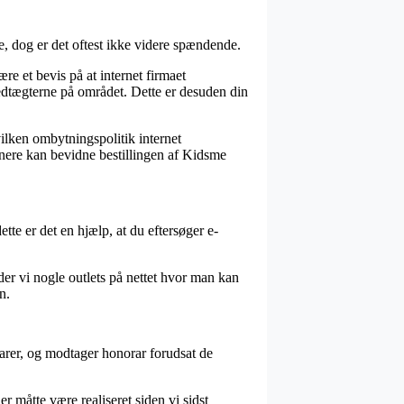
le, dog er det oftest ikke videre spændende.
e et bevis på at internet firmaet
edtægterne på området. Dette er desuden din
vilken ombytningspolitik internet
senere kan bevidne bestillingen af Kidsme
tte er det en hjælp, at du eftersøger e-
der vi nogle outlets på nettet hvor man kan
n.
varer, og modtager honorar forudsat de
r måtte være realiseret siden vi sidst