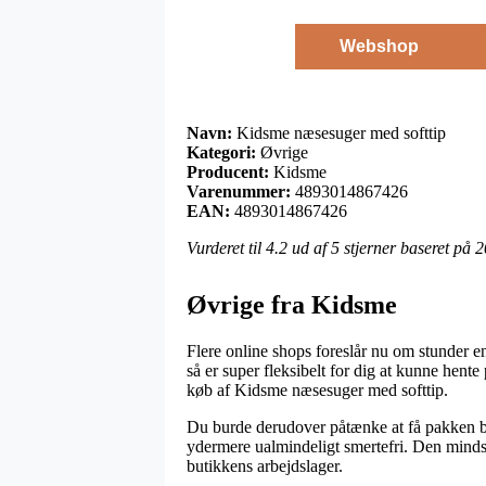
Webshop
Navn:
Kidsme næsesuger med softtip
Kategori:
Øvrige
Producent:
Kidsme
Varenummer:
4893014867426
EAN:
4893014867426
Vurderet til
4.2
ud af 5 stjerner baseret på
2
Øvrige fra Kidsme
Flere online shops foreslår nu om stunder en
så er super fleksibelt for dig at kunne hente
køb af Kidsme næsesuger med softtip.
Du burde derudover påtænke at få pakken bra
ydermere ualmindeligt smertefri. Den mindst 
butikkens arbejdslager.