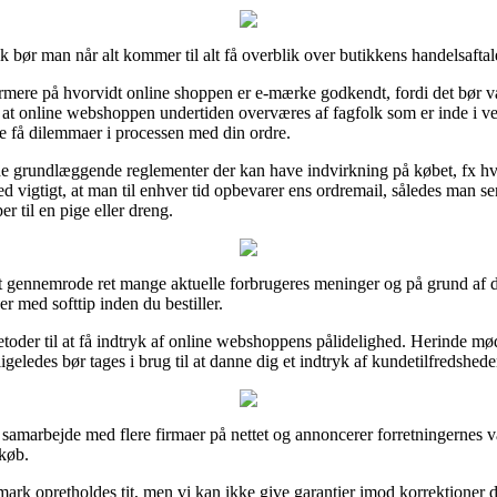
ik bør man når alt kommer til alt få overblik over butikkens handelsafta
ere på hvorvidt online shoppen er e-mærke godkendt, fordi det bør vær
at online webshoppen undertiden overværes af fagfolk som er inde i v
ulle få dilemmaer i processen med din ordre.
d i de grundlæggende reglementer der kan have indvirkning på købet, fx h
lmed vigtigt, at man til enhver tid opbevarer ens ordremail, således man 
 til en pige eller dreng.
l at gennemrode ret mange aktuelle forbrugeres meninger og på grund af de
med softtip inden du bestiller.
etoder til at få indtryk af online webshoppens pålidelighed. Herinde mø
ligeledes bør tages i brug til at danne dig et indtryk af kundetilfredshede
æt samarbejde med flere firmaer på nettet og annoncerer forretningernes 
køb.
rk opretholdes tit, men vi kan ikke give garantier imod korrektioner de