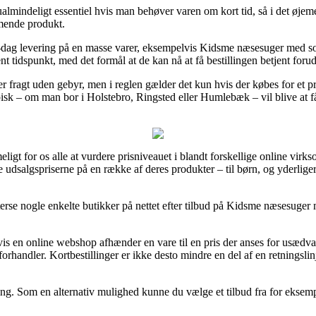
mindeligt essentiel hvis man behøver varen om kort tid, så i det øjeme
mende produkt.
il-dag levering på en masse varer, eksempelvis Kidsme næsesuger med sof
nt tidspunkt, med det formål at de kan nå at få bestillingen betjent forud
r fragt uden gebyr, men i reglen gælder det kun hvis der købes for et
isk – om man bor i Holstebro, Ringsted eller Humlebæk – vil blive at få 
igt for os alle at vurdere prisniveauet i blandt forskellige online virk
e udsalgspriserne på en række af deres produkter – til børn, og yderlige
efterse nogle enkelte butikker på nettet efter tilbud på Kidsme næsesuger
vis en online webshop afhænder en vare til en pris der anses for usædv
orhandler. Kortbestillinger er ikke desto mindre en del af en retningsli
ling. Som en alternativ mulighed kunne du vælge et tilbud fra for eksempel