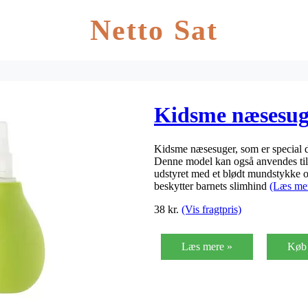
Netto Sat
Kidsme næsesuge
Kidsme næsesuger, som er special de
Denne model kan også anvendes til
udstyret med et blødt mundstykke og
beskytter barnets slimhind
(Læs me
38
kr.
(Vis fragtpris)
Læs mere »
Køb 