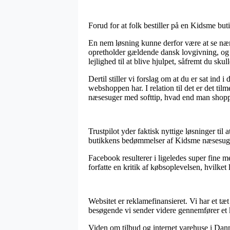
Forud for at folk bestiller på en Kidsme but
En nem løsning kunne derfor være at se nærm
opretholder gældende dansk lovgivning, og 
lejlighed til at blive hjulpet, såfremt du sk
Dertil stiller vi forslag om at du er sat in
webshoppen har. I relation til det er det ti
næsesuger med softtip, hvad end man shopper
Trustpilot yder faktisk nyttige løsninger ti
butikkens bedømmelser af Kidsme næsesuger 
Facebook resulterer i ligeledes super fine m
forfatte en kritik af købsoplevelsen, hvilket 
Websitet er reklamefinansieret. Vi har et t
besøgende vi sender videre gennemfører et 
Viden om tilbud og internet varehuse i Danma