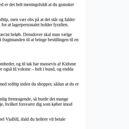
d er det helt meningsfuldt at du gransker
ttip, men vær obs på at det står og falder
 for at lagerpersonalet holder fyraften.
 præcist beløb. Derudover skal man vælge
fragtmanden til at bringe bestillingen til en
somheder, og til tak har massevis af Kidsme
re også til voksne – helt i bund, og endda
 med softtip inden du shopper, sådan at du er
anlig fremragende, så burde det mange
nje, hvilket forsvarer dig som køber imod
 ViaBill, ifald du hellere vil betale