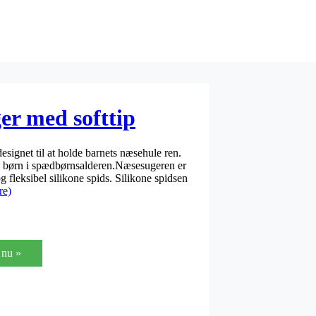
r med softtip
signet til at holde barnets næsehule ren.
 børn i spædbørnsalderen.Næsesugeren er
 fleksibel silikone spids. Silikone spidsen
re)
nu »