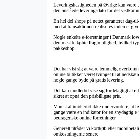
Leveringshastigheden på Øvrige kan være ual
den anslåede leveringsdato for det vedkom
En hel del shops på nettet garanterer dag-t
med at transaktionen realiseres inden et give
Nogle enkelte e-forretninger i Danmark love
den mest letkøbte fragtmulighed, hvilket typ
pakkeshop.
Det har vist sig at være temmelig overkommel
online butikker været tvunget til at nedskær
nogle gange byde på gratis levering.
Det kan imidlertid vise sig fordelagtigt at 
sikret at opnå den prisbilligste pris.
Man skal imidlertid ikke undervurdere, at h
gange være en indikator for en snydagtig e-f
bedrageriske online forretninger.
Generelt tilråder vi kortkøb eller mobilbeta
omkostningerne senere.